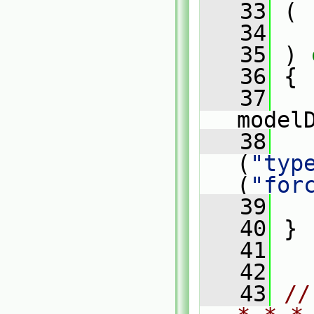
   33
 (
   34
   35
 )
 
   36
{
   37
   
model
   38
   
(
"typ
(
"for
   39
   40
 }
   41
   42
   43
//