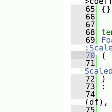
>coef
   65
 {}
   66
   67
   68
te
   69
Fo
:Scal
   70
 (
   71
Scale
   72
 )
   73
 :
   74
(df),
   75
   