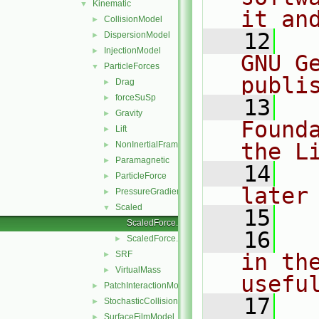
Kinematic
▼
it an
CollisionModel
►
   12
  
DispersionModel
►
InjectionModel
►
GNU G
ParticleForces
▼
publi
Drag
►
forceSuSp
►
   13
  
Gravity
►
Found
Lift
►
the L
NonInertialFrame
►
Paramagnetic
►
   14
  
ParticleForce
►
later
PressureGradient
►
Scaled
▼
   15
ScaledForce.C
   16
  
ScaledForce.H
►
SRF
in the
►
VirtualMass
►
usefu
PatchInteractionModel
►
   17
  
StochasticCollision
►
SurfaceFilmModel
►