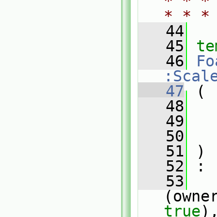
* * *
* * *
   44
   45
te
   46
Fo
:Scal
   47
 (
   48
   49
   50
   51
 )
   52
 :
   53
(owne
true
)