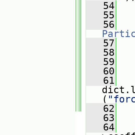
   54
   
   55
   
   56
Parti
   57
   
   58
   
   59
   
   60
   
   61
dict.
(
"for
   62
   
   63
   
   64
   