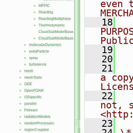
even 
MPPIC
►
MERCH
Reacting
►
ReactingMultiphase
►
   18
  
Thermodynamic
►
PURPO
CloudSubModelBase.C
Publi
CloudSubModelBase.H
►
molecularDynamics
►
   19
  
solidParticle
►
   20
spray
►
turbulence
►
   21
  
mesh
►
a cop
meshTools
►
Licen
ODE
►
OpenFOAM
►
   22
  
OSspecific
►
not, s
parallel
►
Pstream
►
<http
radiationModels
►
   23
randomProcesses
►
   24
\*
regionCoupled
►