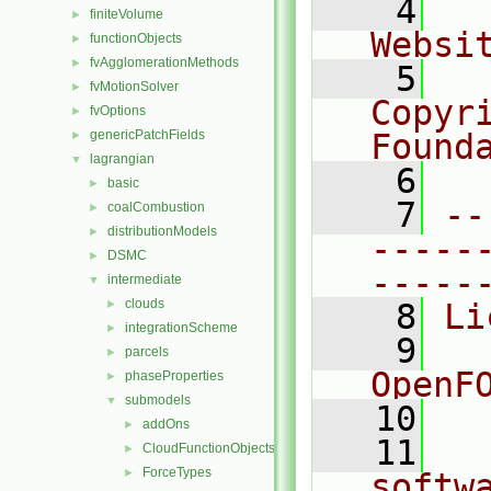
    4
  
finiteVolume
►
Websi
functionObjects
►
fvAgglomerationMethods
►
    5
  
fvMotionSolver
►
Copyri
fvOptions
►
genericPatchFields
Found
►
lagrangian
▼
    6
  
basic
►
    7
--
coalCombustion
►
distributionModels
►
-----
DSMC
►
-----
intermediate
▼
clouds
►
    8
Li
integrationScheme
►
    9
  
parcels
►
OpenF
phaseProperties
►
submodels
▼
   10
addOns
►
   11
  
CloudFunctionObjects
►
ForceTypes
►
softw