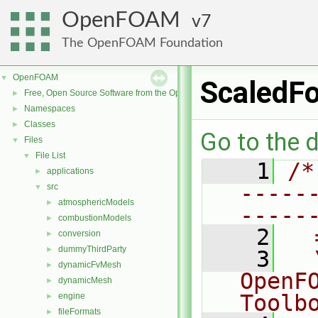
OpenFOAM
7
The OpenFOAM Foundation
OpenFOAM
▼
ScaledFo
Free, Open Source Software from the OpenFOAM Foundation
►
Namespaces
►
Classes
►
Go to the d
Files
▼
File List
▼
    1
/*
applications
►
-----
src
▼
atmosphericModels
►
-----
combustionModels
►
    2
  
conversion
►
dummyThirdParty
►
    3
  
dynamicFvMesh
►
OpenF
dynamicMesh
►
Toolb
engine
►
fileFormats
►