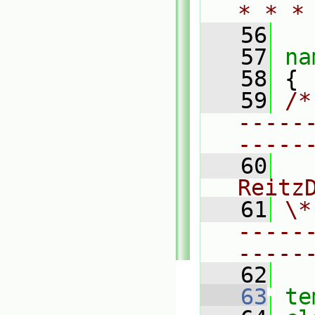
* * *
   56
   57
na
   58
 {
   59
/*
-----
-----
   60
  
Reitz
   61
\*
-----
-----
   62
   63
te