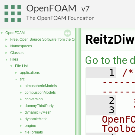
OpenFOAM
7
The OpenFOAM Foundation
OpenFOAM
▼
ReitzDiw
Free, Open Source Software from the OpenFOAM Foundation
►
Namespaces
►
Classes
►
Go to the d
Files
▼
File List
▼
    1
/*
applications
►
-----
src
▼
atmosphericModels
►
-----
combustionModels
►
    2
  
conversion
►
dummyThirdParty
►
    3
  
dynamicFvMesh
►
OpenF
dynamicMesh
►
Toolb
engine
►
fileFormats
►