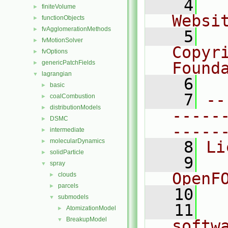
    4
  
finiteVolume
►
Websi
functionObjects
►
fvAgglomerationMethods
►
    5
  
fvMotionSolver
►
Copyr
fvOptions
►
genericPatchFields
Found
►
lagrangian
▼
    6
  
basic
►
    7
--
coalCombustion
►
distributionModels
►
-----
DSMC
►
-----
intermediate
►
molecularDynamics
►
    8
Li
solidParticle
►
    9
  
spray
▼
OpenF
clouds
►
parcels
►
   10
submodels
▼
   11
  
AtomizationModel
►
BreakupModel
▼
softw