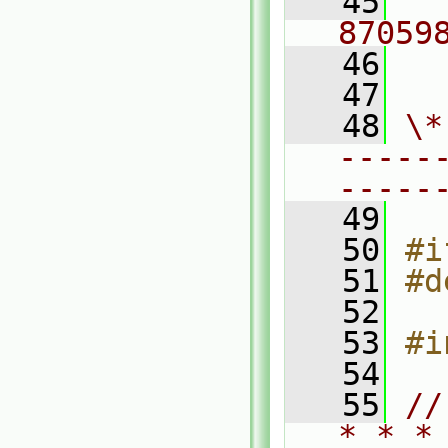
   45
  
87059
   46
  
   47
   48
\*
-----
-----
   49
   50
#i
   51
#d
   52
   53
#i
   54
   55
//
* * *