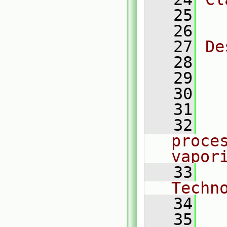
   25
  
   26
   27
De
   28
  
   29
   30
  
   31
  
   32
  
proces
vapor
   33
  
Techn
   34
  
   35