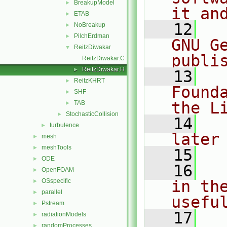
BreakupModel
►
it an
ETAB
►
   12
  
NoBreakup
►
PilchErdman
►
GNU G
ReitzDiwakar
▼
publi
ReitzDiwakar.C
ReitzDiwakar.H
►
   13
  
ReitzKHRT
►
Found
SHF
►
the L
TAB
►
StochasticCollision
►
   14
  
turbulence
►
later
mesh
►
meshTools
►
   15
ODE
►
   16
  
OpenFOAM
►
OSspecific
in the
►
parallel
►
usefu
Pstream
►
   17
  
radiationModels
►
randomProcesses
►