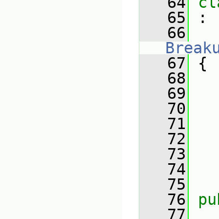
   64
cl
   65
 :
   66
Break
   67
 {
   68
   69
   70
   
   71
   
   72
   
   73
   
   74
   75
   76
pu
   77