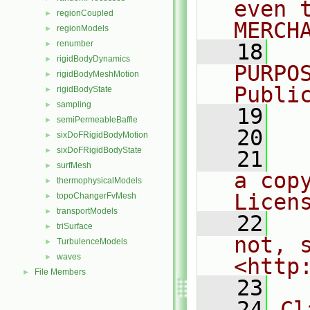
even 
regionCoupled
►
MERCH
regionModels
►
renumber
►
   18
  
rigidBodyDynamics
►
PURPO
rigidBodyMeshMotion
►
Publi
rigidBodyState
►
sampling
►
   19
  
semiPermeableBaffle
►
   20
sixDoFRigidBodyMotion
►
sixDoFRigidBodyState
►
   21
  
surfMesh
►
a cop
thermophysicalModels
►
Licen
topoChangerFvMesh
►
transportModels
►
   22
  
triSurface
►
not, s
TurbulenceModels
►
waves
►
<http
File Members
►
   23
   24
Cl