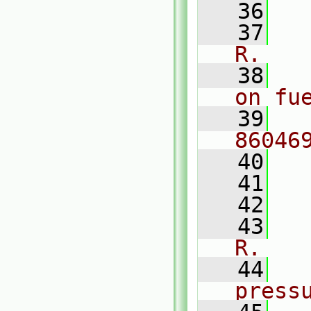
   36
  
   37
  
R.
   38
  
on fu
   39
  
86046
   40
  
   41
   42
  
   43
  
R.
   44
  
press