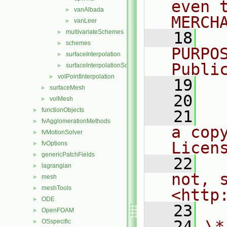
even 
vanAlbada
►
MERCH
vanLeer
►
multivariateSchemes
►
   18
  
schemes
►
PURPO
surfaceInterpolation
►
Publi
surfaceInterpolationScheme
►
volPointInterpolation
►
   19
  
surfaceMesh
►
   20
volMesh
►
functionObjects
►
   21
  
fvAgglomerationMethods
►
a cop
fvMotionSolver
►
Licen
fvOptions
►
genericPatchFields
►
   22
  
lagrangian
►
not, s
mesh
►
meshTools
►
<http
ODE
►
   23
OpenFOAM
►
   24
\*
OSspecific
►