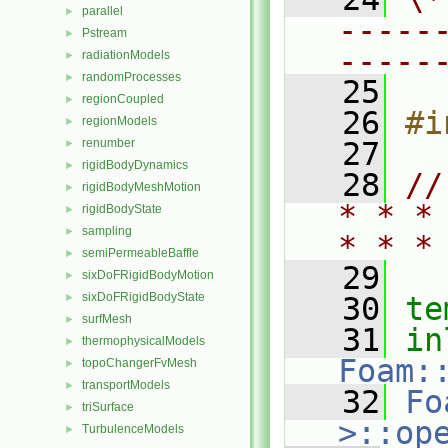
parallel
►
-----
Pstream
►
-----
radiationModels
►
randomProcesses
►
   25
regionCoupled
►
   26
#i
regionModels
►
renumber
   27
►
rigidBodyDynamics
►
   28
//
rigidBodyMeshMotion
►
* * *
rigidBodyState
►
sampling
►
* * *
semiPermeableBaffle
►
   29
sixDoFRigidBodyMotion
►
sixDoFRigidBodyState
►
   30
te
surfMesh
►
   31
in
thermophysicalModels
►
Foam:
topoChangerFvMesh
►
transportModels
►
   32
Fo
triSurface
►
>::op
TurbulenceModels
►