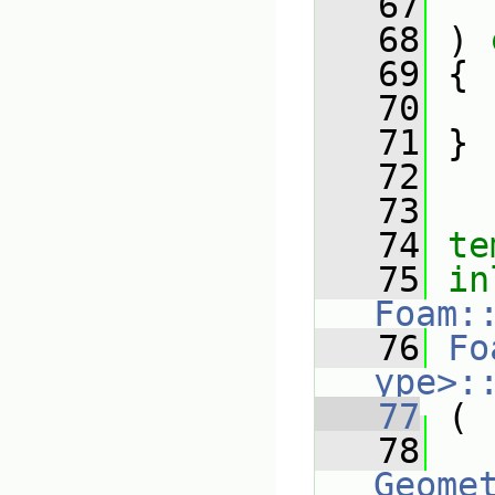
   67
   68
 ) 
   69
 {
   70
   71
 }
   72
   73
   74
te
   75
in
Foam:
   76
Fo
ype>:
   77
 (
   78
Geomet