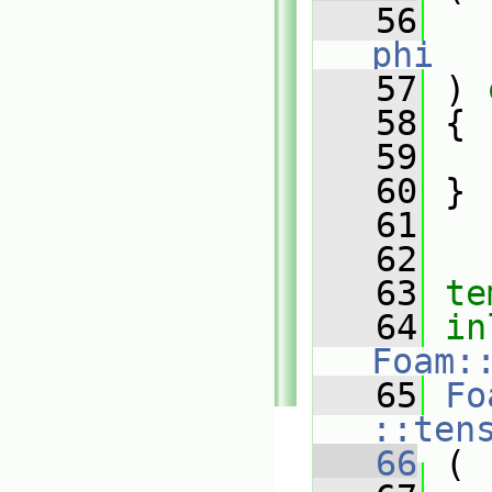
   56
phi
   57
 ) 
   58
 {
   59
   60
 }
   61
   62
   63
te
   64
in
Foam:
   65
Fo
::ten
   66
 (