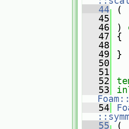
::sca
   44
 (
   45
   46
 ) 
   47
 {
   48
   49
 }
   50
   51
   52
te
   53
in
Foam:
   54
Fo
::sym
   55
 (