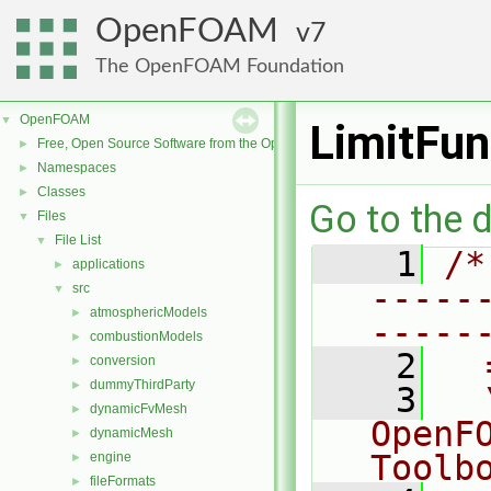
OpenFOAM
7
The OpenFOAM Foundation
OpenFOAM
▼
LimitFun
Free, Open Source Software from the OpenFOAM Foundation
►
Namespaces
►
Classes
►
Go to the d
Files
▼
File List
▼
    1
/*
applications
►
-----
src
▼
atmosphericModels
►
-----
combustionModels
►
    2
  
conversion
►
dummyThirdParty
►
    3
  
dynamicFvMesh
►
OpenF
dynamicMesh
►
Toolb
engine
►
fileFormats
►