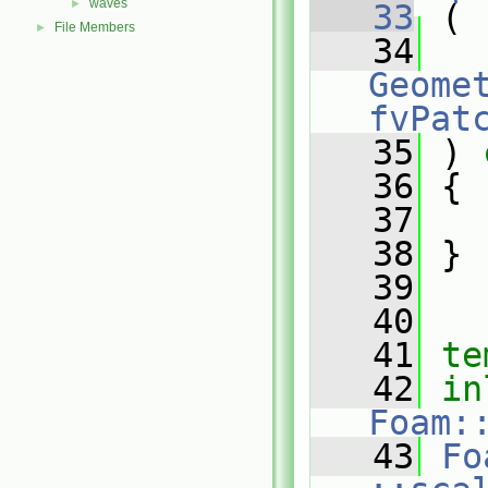
waves
►
   33
 (
File Members
►
   34
Geomet
fvPat
   35
 ) 
   36
 {
   37
   38
 }
   39
   40
   41
te
   42
in
Foam:
   43
Fo