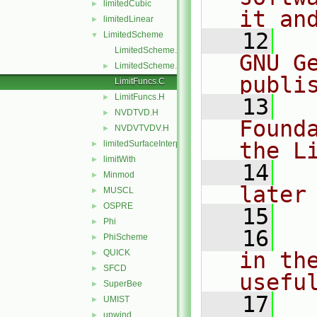
limitedCubic
►
it an
limitedLinear
►
   12
  
LimitedScheme
▼
LimitedScheme.C
GNU G
LimitedScheme.H
►
publi
LimitFuncs.C
LimitFuncs.H
►
   13
  
NVDTVD.H
►
Found
NVDVTVDV.H
►
the L
limitedSurfaceInterpolationScheme
►
limitWith
►
   14
  
Minmod
►
later
MUSCL
►
OSPRE
►
   15
Phi
►
   16
  
PhiScheme
►
QUICK
in the
►
SFCD
►
usefu
SuperBee
►
   17
  
UMIST
►
upwind
►