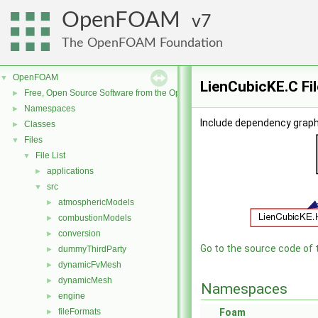
OpenFOAM
7
The OpenFOAM Foundation
OpenFOAM
▼
LienCubicKE.C Fi
Free, Open Source Software from the OpenFOAM Foundation
►
Namespaces
►
Include dependency graph
Classes
►
Files
▼
File List
▼
applications
►
src
▼
atmosphericModels
►
combustionModels
►
conversion
►
Go to the source code of th
dummyThirdParty
►
dynamicFvMesh
►
dynamicMesh
►
Namespaces
engine
►
fileFormats
Foam
►