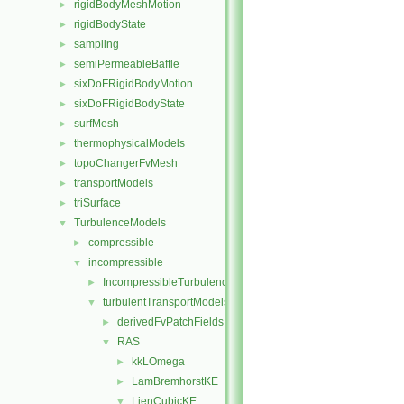
rigidBodyMeshMotion
►
rigidBodyState
►
sampling
►
semiPermeableBaffle
►
sixDoFRigidBodyMotion
►
sixDoFRigidBodyState
►
surfMesh
►
thermophysicalModels
►
topoChangerFvMesh
►
transportModels
►
triSurface
►
TurbulenceModels
▼
compressible
►
incompressible
▼
IncompressibleTurbulenceModel
►
turbulentTransportModels
▼
derivedFvPatchFields
►
RAS
▼
kkLOmega
►
LamBremhorstKE
►
LienCubicKE
▼