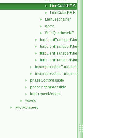
LienCubicKE.C
►
LienCubicKE.H
►
LienLeschziner
►
qZeta
►
ShihQuadraticKE
►
turbulentTransportModel.C
►
turbulentTransportModel.H
►
turbulentTransportModels.C
►
turbulentTransportModels.H
►
incompressibleTurbulenceModel.C
►
incompressibleTurbulenceModel.H
►
phaseCompressible
►
phaseIncompressible
►
turbulenceModels
►
waves
►
File Members
►