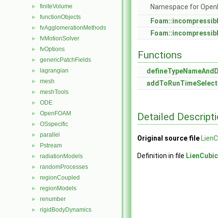
finiteVolume
Namespace for Ope
►
functionObjects
►
Foam::incompressib
fvAgglomerationMethods
►
Foam::incompressib
fvMotionSolver
►
fvOptions
►
Functions
genericPatchFields
►
lagrangian
defineTypeNameAnd
►
mesh
►
addToRunTimeSelect
meshTools
►
ODE
►
OpenFOAM
►
Detailed Descript
OSspecific
►
parallel
►
Original source file
LienC
Pstream
►
Definition in file
LienCubi
radiationModels
►
randomProcesses
►
regionCoupled
►
regionModels
►
renumber
►
rigidBodyDynamics
►