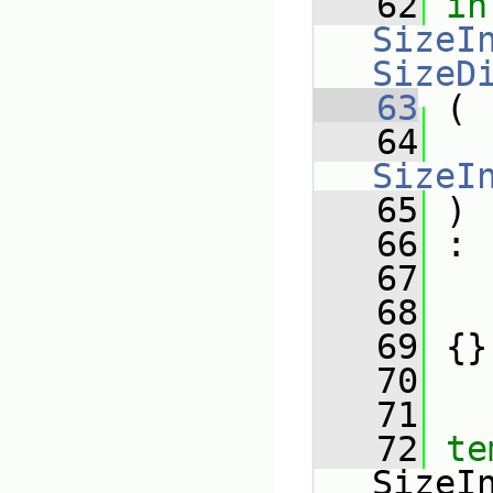
   62
in
SizeIn
SizeD
   63
 (
   64
SizeI
   65
 )
   66
 :
   67
   68
   
   69
 {}
   70
   71
   72
te
SizeI