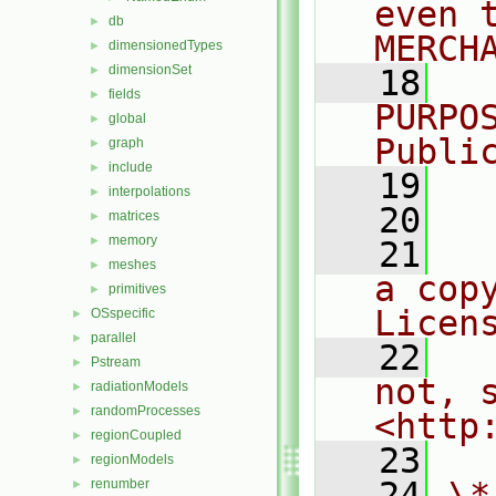
even 
db
►
MERCH
dimensionedTypes
►
dimensionSet
►
   18
  
fields
►
PURPO
global
►
Publi
graph
►
include
►
   19
  
interpolations
►
   20
matrices
►
memory
►
   21
  
meshes
►
a cop
primitives
►
Licen
OSspecific
►
parallel
►
   22
  
Pstream
►
not, s
radiationModels
►
randomProcesses
►
<http
regionCoupled
►
   23
regionModels
►
   24
\*
renumber
►