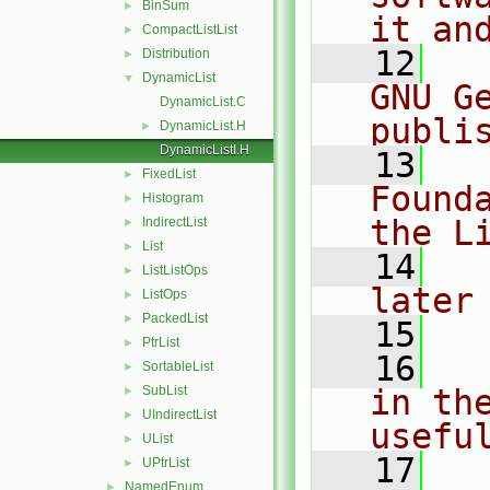
BinSum
►
it an
CompactListList
►
   12
  
Distribution
►
DynamicList
▼
GNU G
DynamicList.C
publi
DynamicList.H
►
DynamicListI.H
   13
  
FixedList
►
Found
Histogram
►
the L
IndirectList
►
List
►
   14
  
ListListOps
►
later
ListOps
►
PackedList
►
   15
PtrList
►
   16
  
SortableList
►
SubList
in the
►
UIndirectList
►
usefu
UList
►
   17
  
UPtrList
►
NamedEnum
►