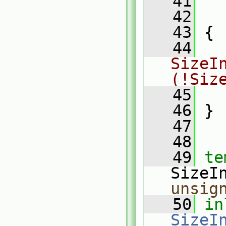
   41
   42
   
   43
 {
   44
SizeIn
(!Siz
   45
   46
 }
   47
   48
   49
te
SizeI
unsig
   50
in
SizeIn