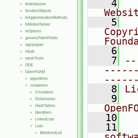
    4
  
finiteVolume
►
Websi
functionObjects
►
fvAgglomerationMethods
►
    5
  
fvMotionSolver
►
Copyr
fvOptions
►
genericPatchFields
Found
►
lagrangian
►
    6
  
mesh
►
    7
--
meshTools
►
ODE
►
-----
OpenFOAM
▼
-----
algorithms
►
containers
▼
    8
Li
Circulators
►
    9
  
Dictionaries
►
OpenF
HashTables
►
Identifiers
►
   10
LinkedLists
►
   11
  
Lists
▼
BiIndirectList
►
softw