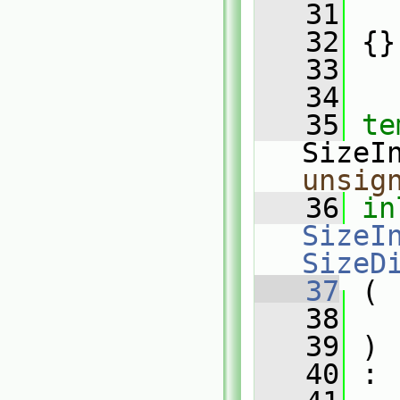
   31
   
   32
 {}
   33
   34
   35
te
SizeI
unsig
   36
in
SizeIn
SizeD
   37
 (
   38
   39
 )
   40
 :