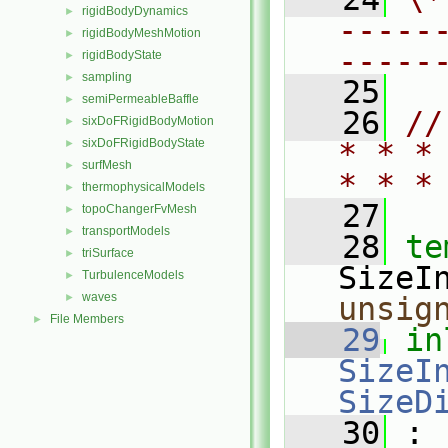
rigidBodyDynamics
►
-----
rigidBodyMeshMotion
►
-----
rigidBodyState
►
sampling
►
   25
semiPermeableBaffle
►
   26
//
sixDoFRigidBodyMotion
►
sixDoFRigidBodyState
* * *
►
surfMesh
►
* * *
thermophysicalModels
►
   27
topoChangerFvMesh
►
transportModels
►
   28
te
triSurface
►
SizeI
TurbulenceModels
►
waves
►
unsig
File Members
►
   29
in
SizeIn
SizeD
   30
 :