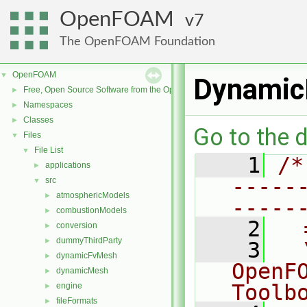
OpenFOAM
7
The OpenFOAM Foundation
OpenFOAM
▼
DynamicL
Free, Open Source Software from the OpenFOAM Foundation
►
Namespaces
►
Classes
►
Go to the d
Files
▼
File List
▼
    1
/*
applications
►
-----
src
▼
atmosphericModels
►
-----
combustionModels
►
    2
  
conversion
►
dummyThirdParty
►
    3
  
dynamicFvMesh
►
OpenF
dynamicMesh
►
Toolb
engine
►
fileFormats
►