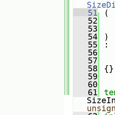
SizeD
   51
 (
   52
   53
   54
 )
   55
 :
   56
   57
   
   58
 {}
   59
   60
   61
te
SizeI
unsig