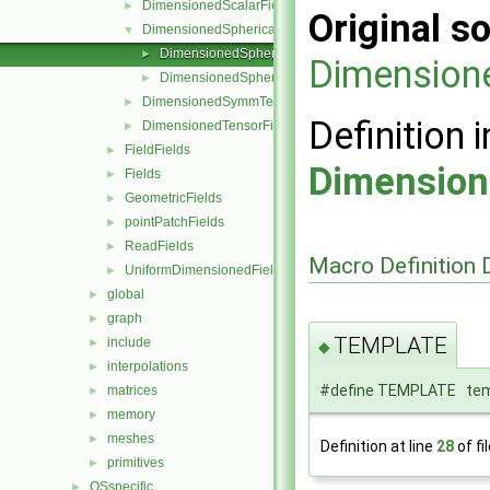
DimensionedScalarField
►
Original so
DimensionedSphericalTensorField
▼
DimensionedSphericalTensorField.C
►
Dimensione
DimensionedSphericalTensorField.H
►
DimensionedSymmTensorField
►
Definition i
DimensionedTensorField
►
FieldFields
►
Dimension
Fields
►
GeometricFields
►
pointPatchFields
►
ReadFields
►
Macro Definition
UniformDimensionedFields
►
global
►
graph
►
TEMPLATE
include
►
◆
interpolations
►
#define TEMPLATE tem
matrices
►
memory
►
meshes
►
Definition at line
28
of fi
primitives
►
OSspecific
►