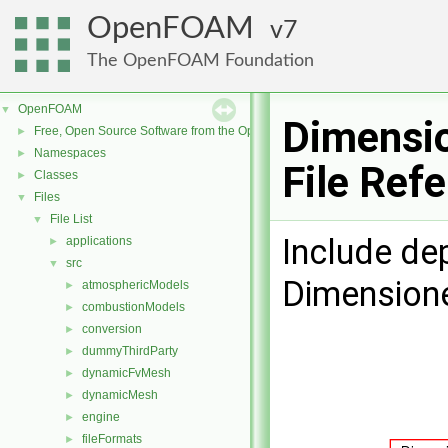
OpenFOAM
7
The OpenFOAM Foundation
OpenFOAM
▼
Dimensio
Free, Open Source Software from the OpenFOAM Foundation
►
Namespaces
►
File Ref
Classes
►
Files
▼
File List
▼
Include de
applications
►
src
▼
Dimensione
atmosphericModels
►
combustionModels
►
conversion
►
dummyThirdParty
►
dynamicFvMesh
►
dynamicMesh
►
engine
►
fileFormats
►