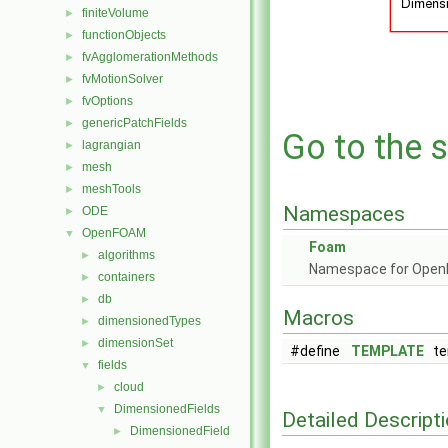
finiteVolume
►
functionObjects
►
fvAgglomerationMethods
►
fvMotionSolver
►
fvOptions
►
genericPatchFields
►
Go to the s
lagrangian
►
mesh
►
meshTools
►
Namespaces
ODE
►
OpenFOAM
▼
Foam
algorithms
►
Namespace for Ope
containers
►
db
►
Macros
dimensionedTypes
►
dimensionSet
►
#define
TEMPLATE
tem
fields
▼
cloud
►
DimensionedFields
▼
Detailed Descript
DimensionedField
►