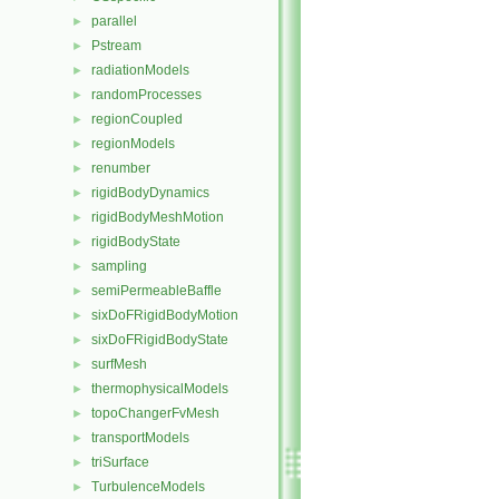
parallel
►
Pstream
►
radiationModels
►
randomProcesses
►
regionCoupled
►
regionModels
►
renumber
►
rigidBodyDynamics
►
rigidBodyMeshMotion
►
rigidBodyState
►
sampling
►
semiPermeableBaffle
►
sixDoFRigidBodyMotion
►
sixDoFRigidBodyState
►
surfMesh
►
thermophysicalModels
►
topoChangerFvMesh
►
transportModels
►
triSurface
►
TurbulenceModels
►