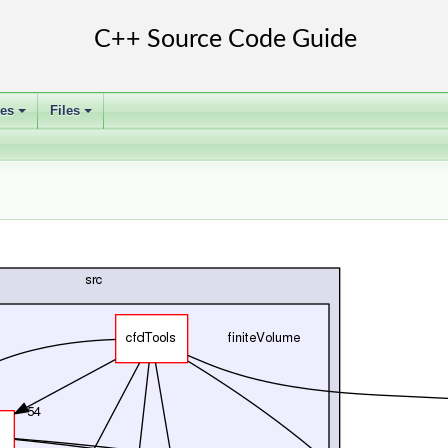
ses
Files
+
+