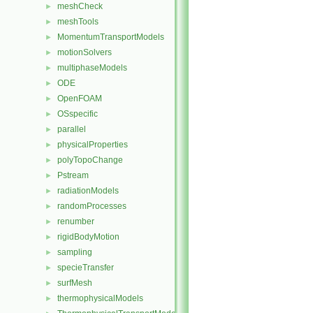
meshCheck
►
meshTools
►
MomentumTransportModels
►
motionSolvers
►
multiphaseModels
►
ODE
►
OpenFOAM
►
OSspecific
►
parallel
►
physicalProperties
►
polyTopoChange
►
Pstream
►
radiationModels
►
randomProcesses
►
renumber
►
rigidBodyMotion
►
sampling
►
specieTransfer
►
surfMesh
►
thermophysicalModels
►