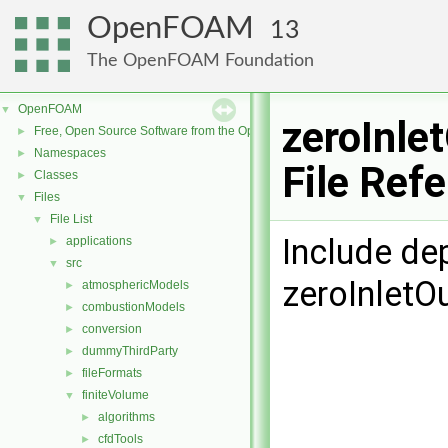
OpenFOAM
13
The OpenFOAM Foundation
OpenFOAM
▼
zeroInle
Free, Open Source Software from the OpenFOAM Foundation
►
Namespaces
►
File Ref
Classes
►
Files
▼
File List
▼
Include de
applications
►
src
▼
zeroInletO
atmosphericModels
►
combustionModels
►
conversion
►
dummyThirdParty
►
fileFormats
►
finiteVolume
▼
algorithms
►
cfdTools
►