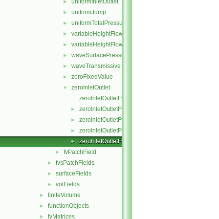
uniformInletOutlet
►
uniformJump
►
uniformTotalPressure
►
variableHeightFlowRate
►
variableHeightFlowRateInletVelocity
►
waveSurfacePressure
►
waveTransmissive
►
zeroFixedValue
►
zeroInletOutlet
▼
zeroInletOutletFvPatchField.C
zeroInletOutletFvPatchField.H
►
zeroInletOutletFvPatchFields.C
►
zeroInletOutletFvPatchFields.H
►
zeroInletOutletFvPatchFieldsFwd.H
►
fvPatchField
►
fvsPatchFields
►
surfaceFields
►
volFields
►
finiteVolume
►
functionObjects
►
fvMatrices
►