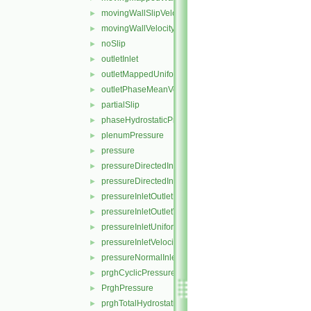
movingWallSlipVelocity
►
movingWallVelocity
►
noSlip
►
outletInlet
►
outletMappedUniformInlet
►
outletPhaseMeanVelocity
►
partialSlip
►
phaseHydrostaticPressure
►
plenumPressure
►
pressure
►
pressureDirectedInletOutletVelocity
►
pressureDirectedInletVelocity
►
pressureInletOutletParSlipVelocity
►
pressureInletOutletVelocity
►
pressureInletUniformVelocity
►
pressureInletVelocity
►
pressureNormalInletOutletVelocity
►
prghCyclicPressure
►
PrghPressure
►
prghTotalHydrostaticPressure
►