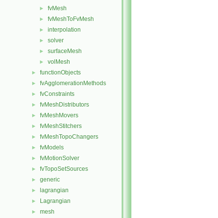
fvMesh
►
fvMeshToFvMesh
►
interpolation
►
solver
►
surfaceMesh
►
volMesh
►
functionObjects
►
fvAgglomerationMethods
►
fvConstraints
►
fvMeshDistributors
►
fvMeshMovers
►
fvMeshStitchers
►
fvMeshTopoChangers
►
fvModels
►
fvMotionSolver
►
fvTopoSetSources
►
generic
►
lagrangian
►
Lagrangian
►
mesh
►