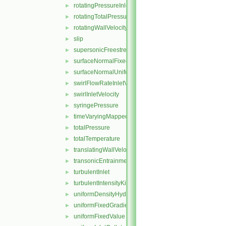
rotatingPressureInletOutletVelocity
►
rotatingTotalPressure
►
rotatingWallVelocity
►
slip
►
supersonicFreestream
►
surfaceNormalFixedValue
►
surfaceNormalUniformFixedValue
►
swirlFlowRateInletVelocity
►
swirlInletVelocity
►
syringePressure
►
timeVaryingMappedFixedValue
►
totalPressure
►
totalTemperature
►
translatingWallVelocity
►
transonicEntrainmentPressure
►
turbulentInlet
►
turbulentIntensityKineticEnergyInlet
►
uniformDensityHydrostaticPressure
►
uniformFixedGradient
►
uniformFixedValue
►