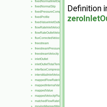
fixedNormalInletOutletVelocity
►
Definition i
fixedNormalSlip
►
fixedPressureCompressibleDensity
►
zeroInlet
fixedProfile
►
fixedValueInletOutlet
►
flowRateInletVelocity
►
flowRateOutletVelocity
►
fluxCorrectedVelocity
►
freestream
►
freestreamPressure
►
freestreamVelocity
►
inletOutlet
►
inletOutletTotalTemperature
►
interfaceCompression
►
interstitialInletVelocity
►
mappedFlowRateVelocity
►
mappedInternalValue
►
mappedValue
►
mappedVelocityFlux
►
matchedFlowRateOutletVelocity
►
movingMappedWallVelocity
►