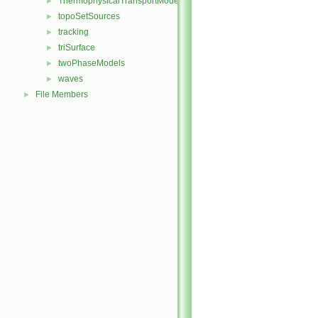
ThermophysicalTransportModels
►
topoSetSources
►
tracking
►
triSurface
►
twoPhaseModels
►
waves
►
File Members
►