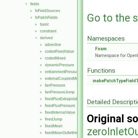
fields
▼
fvFieldSources
►
Go to the s
fvPatchFields
▼
basic
►
constraint
►
Namespaces
derived
▼
advective
►
Foam
codedFixedValue
►
Namespace for Ope
codedMixed
►
dynamicPressure
►
Functions
entrainmentPressure
►
externalCoupledMixed
►
makePatchTypeField
fanPressure
►
fanPressureJump
►
fixedFluxExtrapolatedPressure
►
Detailed Descript
fixedFluxPressure
►
fixedInternalValue
►
Original so
fixedJump
►
fixedMean
►
zeroInletO
fixedMeanOutletInlet
►