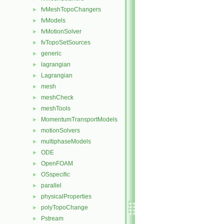
fvMeshTopoChangers
►
fvModels
►
fvMotionSolver
►
fvTopoSetSources
►
generic
►
lagrangian
►
Lagrangian
►
mesh
►
meshCheck
►
meshTools
►
MomentumTransportModels
►
motionSolvers
►
multiphaseModels
►
ODE
►
OpenFOAM
►
OSspecific
►
parallel
►
physicalProperties
►
polyTopoChange
►
Pstream
►