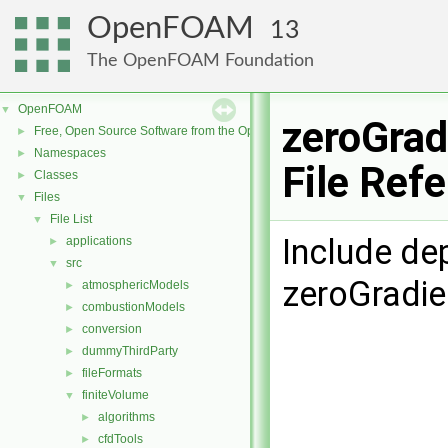
OpenFOAM
13
The OpenFOAM Foundation
OpenFOAM
▼
zeroGrad
Free, Open Source Software from the OpenFOAM Foundation
►
Namespaces
►
File Ref
Classes
►
Files
▼
File List
▼
Include de
applications
►
src
▼
zeroGradi
atmosphericModels
►
combustionModels
►
conversion
►
dummyThirdParty
►
fileFormats
►
finiteVolume
▼
algorithms
►
cfdTools
►