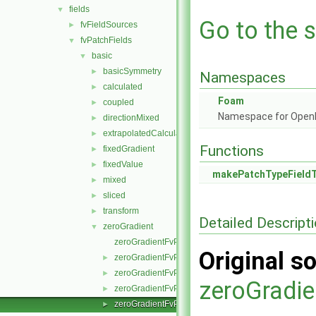
fields
▼
Go to the s
fvFieldSources
►
fvPatchFields
▼
basic
▼
basicSymmetry
►
Namespaces
calculated
►
Foam
coupled
►
Namespace for Ope
directionMixed
►
extrapolatedCalculated
►
Functions
fixedGradient
►
fixedValue
►
makePatchTypeField
mixed
►
sliced
►
transform
►
Detailed Descript
zeroGradient
▼
zeroGradientFvPatchField.C
Original so
zeroGradientFvPatchField.H
►
zeroGradientFvPatchFields.C
►
zeroGradi
zeroGradientFvPatchFields.H
►
zeroGradientFvPatchFieldsFwd.H
►