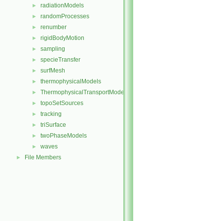
radiationModels
►
randomProcesses
►
renumber
►
rigidBodyMotion
►
sampling
►
specieTransfer
►
surfMesh
►
thermophysicalModels
►
ThermophysicalTransportModels
►
topoSetSources
►
tracking
►
triSurface
►
twoPhaseModels
►
waves
►
File Members
►