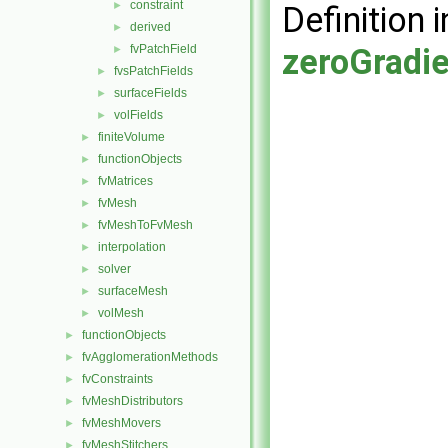
constraint
►
Definition i
derived
►
fvPatchField
zeroGradi
►
fvsPatchFields
►
surfaceFields
►
volFields
►
finiteVolume
►
functionObjects
►
fvMatrices
►
fvMesh
►
fvMeshToFvMesh
►
interpolation
►
solver
►
surfaceMesh
►
volMesh
►
functionObjects
►
fvAgglomerationMethods
►
fvConstraints
►
fvMeshDistributors
►
fvMeshMovers
►
fvMeshStitchers
►