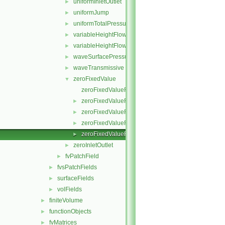
uniformInletOutlet
►
uniformJump
►
uniformTotalPressure
►
variableHeightFlowRate
►
variableHeightFlowRateInletVelocity
►
waveSurfacePressure
►
waveTransmissive
►
zeroFixedValue
▼
zeroFixedValueFvPatchField.C
zeroFixedValueFvPatchField.H
►
zeroFixedValueFvPatchFields.C
►
zeroFixedValueFvPatchFields.H
►
zeroFixedValueFvPatchFieldsFwd.H
►
zeroInletOutlet
►
fvPatchField
►
fvsPatchFields
►
surfaceFields
►
volFields
►
finiteVolume
►
functionObjects
►
fvMatrices
►