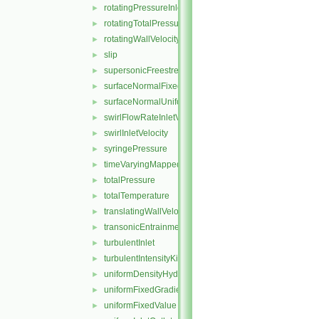
rotatingPressureInletOutletVelocity
►
rotatingTotalPressure
►
rotatingWallVelocity
►
slip
►
supersonicFreestream
►
surfaceNormalFixedValue
►
surfaceNormalUniformFixedValue
►
swirlFlowRateInletVelocity
►
swirlInletVelocity
►
syringePressure
►
timeVaryingMappedFixedValue
►
totalPressure
►
totalTemperature
►
translatingWallVelocity
►
transonicEntrainmentPressure
►
turbulentInlet
►
turbulentIntensityKineticEnergyInlet
►
uniformDensityHydrostaticPressure
►
uniformFixedGradient
►
uniformFixedValue
►