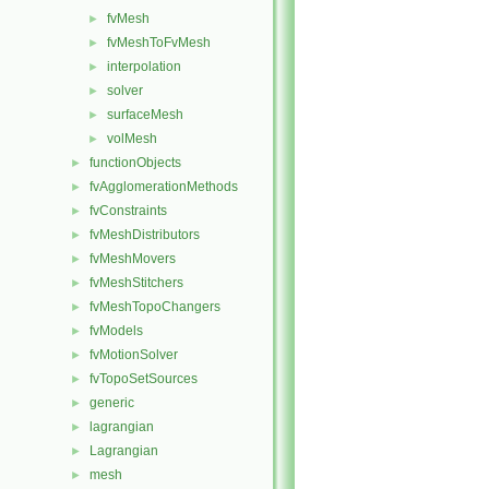
fvMesh
►
fvMeshToFvMesh
►
interpolation
►
solver
►
surfaceMesh
►
volMesh
►
functionObjects
►
fvAgglomerationMethods
►
fvConstraints
►
fvMeshDistributors
►
fvMeshMovers
►
fvMeshStitchers
►
fvMeshTopoChangers
►
fvModels
►
fvMotionSolver
►
fvTopoSetSources
►
generic
►
lagrangian
►
Lagrangian
►
mesh
►