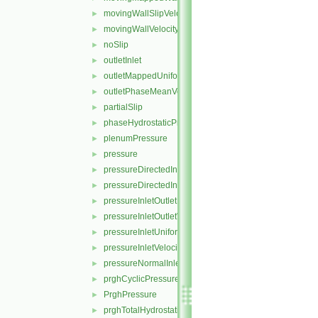
movingWallSlipVelocity
►
movingWallVelocity
►
noSlip
►
outletInlet
►
outletMappedUniformInlet
►
outletPhaseMeanVelocity
►
partialSlip
►
phaseHydrostaticPressure
►
plenumPressure
►
pressure
►
pressureDirectedInletOutletVelocity
►
pressureDirectedInletVelocity
►
pressureInletOutletParSlipVelocity
►
pressureInletOutletVelocity
►
pressureInletUniformVelocity
►
pressureInletVelocity
►
pressureNormalInletOutletVelocity
►
prghCyclicPressure
►
PrghPressure
►
prghTotalHydrostaticPressure
►