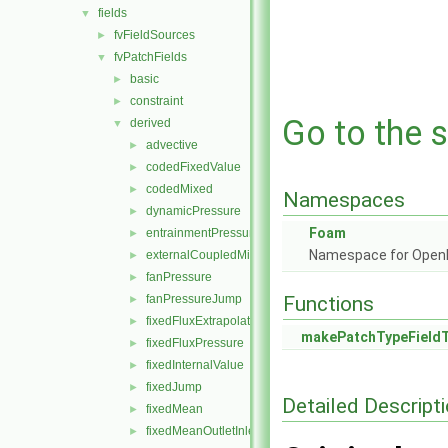
fields
▼
fvFieldSources
►
fvPatchFields
▼
basic
►
constraint
►
Go to the s
derived
▼
advective
►
codedFixedValue
►
codedMixed
►
Namespaces
dynamicPressure
►
Foam
entrainmentPressure
►
Namespace for Ope
externalCoupledMixed
►
fanPressure
►
fanPressureJump
Functions
►
fixedFluxExtrapolatedPressure
►
makePatchTypeField
fixedFluxPressure
►
fixedInternalValue
►
fixedJump
►
Detailed Descript
fixedMean
►
fixedMeanOutletInlet
►