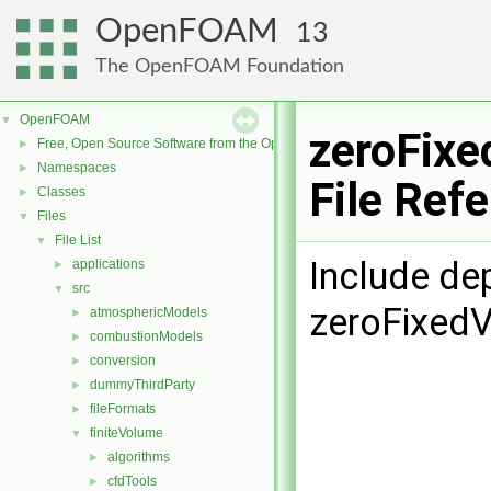
OpenFOAM
13
The OpenFOAM Foundation
OpenFOAM
▼
zeroFix
Free, Open Source Software from the OpenFOAM Foundation
►
Namespaces
►
File Ref
Classes
►
Files
▼
File List
▼
Include de
applications
►
src
▼
zeroFixed
atmosphericModels
►
combustionModels
►
conversion
►
dummyThirdParty
►
fileFormats
►
finiteVolume
▼
algorithms
►
cfdTools
►