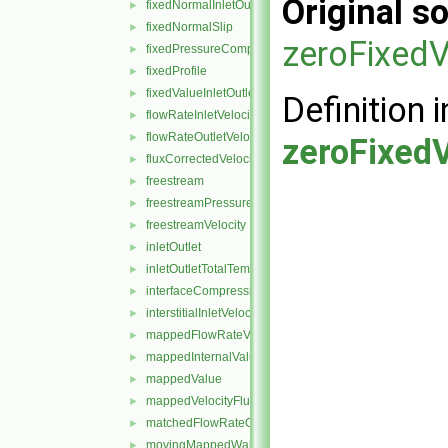
Original so
fixedNormalInletOutletVelocity
►
fixedNormalSlip
►
zeroFixed
fixedPressureCompressibleDensity
►
fixedProfile
►
fixedValueInletOutlet
►
Definition i
flowRateInletVelocity
►
flowRateOutletVelocity
►
zeroFixed
fluxCorrectedVelocity
►
freestream
►
freestreamPressure
►
freestreamVelocity
►
inletOutlet
►
inletOutletTotalTemperature
►
interfaceCompression
►
interstitialInletVelocity
►
mappedFlowRateVelocity
►
mappedInternalValue
►
mappedValue
►
mappedVelocityFlux
►
matchedFlowRateOutletVelocity
►
movingMappedWallVelocity
►