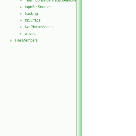
ThermophysicalTransportModels
►
topoSetSources
►
tracking
►
triSurface
►
twoPhaseModels
►
waves
►
File Members
►