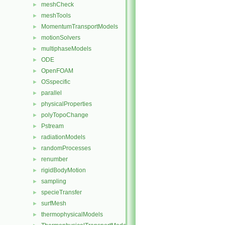
meshCheck
►
meshTools
►
MomentumTransportModels
►
motionSolvers
►
multiphaseModels
►
ODE
►
OpenFOAM
►
OSspecific
►
parallel
►
physicalProperties
►
polyTopoChange
►
Pstream
►
radiationModels
►
randomProcesses
►
renumber
►
rigidBodyMotion
►
sampling
►
specieTransfer
►
surfMesh
►
thermophysicalModels
►