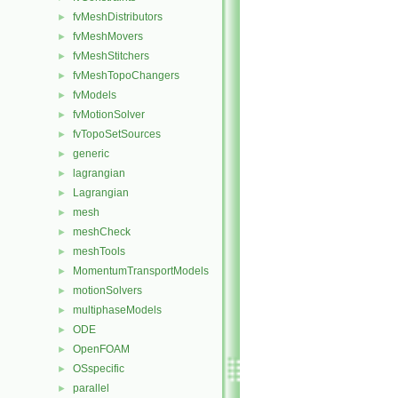
fvMeshDistributors
►
fvMeshMovers
►
fvMeshStitchers
►
fvMeshTopoChangers
►
fvModels
►
fvMotionSolver
►
fvTopoSetSources
►
generic
►
lagrangian
►
Lagrangian
►
mesh
►
meshCheck
►
meshTools
►
MomentumTransportModels
►
motionSolvers
►
multiphaseModels
►
ODE
►
OpenFOAM
►
OSspecific
►
parallel
►