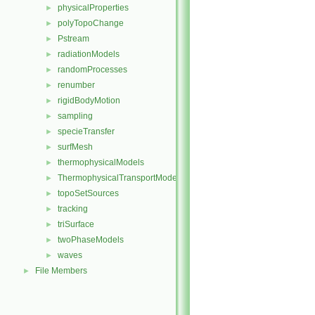
physicalProperties
►
polyTopoChange
►
Pstream
►
radiationModels
►
randomProcesses
►
renumber
►
rigidBodyMotion
►
sampling
►
specieTransfer
►
surfMesh
►
thermophysicalModels
►
ThermophysicalTransportModels
►
topoSetSources
►
tracking
►
triSurface
►
twoPhaseModels
►
waves
►
File Members
►