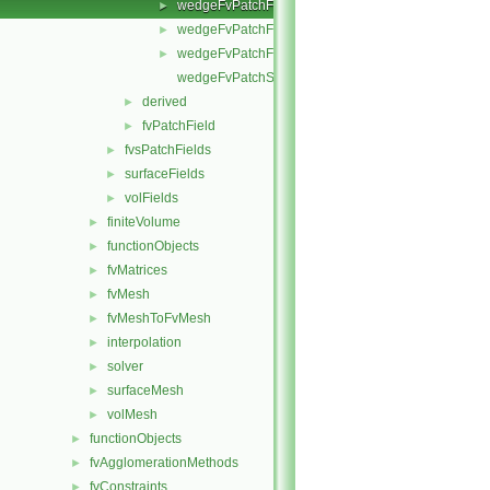
wedgeFvPatchFields.C
►
wedgeFvPatchFields.H
►
wedgeFvPatchFieldsFwd.H
►
wedgeFvPatchScalarField.C
derived
►
fvPatchField
►
fvsPatchFields
►
surfaceFields
►
volFields
►
finiteVolume
►
functionObjects
►
fvMatrices
►
fvMesh
►
fvMeshToFvMesh
►
interpolation
►
solver
►
surfaceMesh
►
volMesh
►
functionObjects
►
fvAgglomerationMethods
►
fvConstraints
►