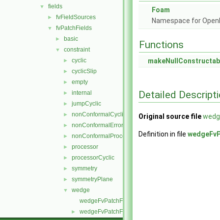
fields
▼
Foam
fvFieldSources
►
Namespace for Ope
fvPatchFields
▼
basic
►
Functions
constraint
▼
cyclic
makeNullConstructab
►
cyclicSlip
►
empty
►
Detailed Descript
internal
►
jumpCyclic
►
nonConformalCyclic
►
Original source file
wedg
nonConformalError
►
Definition in file
wedgeFvP
nonConformalProcessorCyclic
►
processor
►
processorCyclic
►
symmetry
►
symmetryPlane
►
wedge
▼
wedgeFvPatchField.C
wedgeFvPatchField.H
►