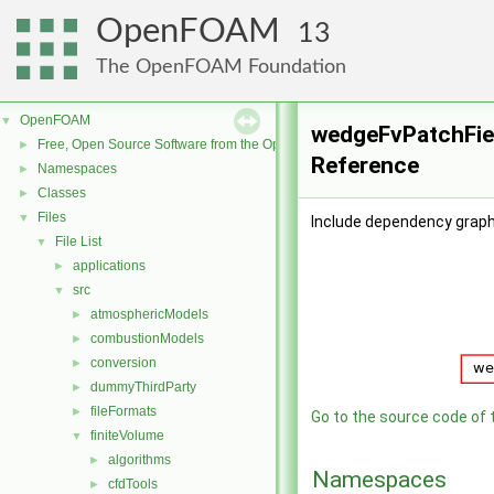
OpenFOAM
13
The OpenFOAM Foundation
OpenFOAM
▼
wedgeFvPatchFiel
Free, Open Source Software from the OpenFOAM Foundation
►
Reference
Namespaces
►
Classes
►
Files
▼
Include dependency graph
File List
▼
applications
►
src
▼
atmosphericModels
►
combustionModels
►
conversion
►
dummyThirdParty
►
fileFormats
►
Go to the source code of th
finiteVolume
▼
algorithms
►
Namespaces
cfdTools
►