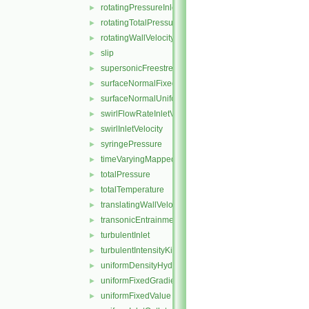
rotatingPressureInletOutletVelocity
►
rotatingTotalPressure
►
rotatingWallVelocity
►
slip
►
supersonicFreestream
►
surfaceNormalFixedValue
►
surfaceNormalUniformFixedValue
►
swirlFlowRateInletVelocity
►
swirlInletVelocity
►
syringePressure
►
timeVaryingMappedFixedValue
►
totalPressure
►
totalTemperature
►
translatingWallVelocity
►
transonicEntrainmentPressure
►
turbulentInlet
►
turbulentIntensityKineticEnergyInlet
►
uniformDensityHydrostaticPressure
►
uniformFixedGradient
►
uniformFixedValue
►