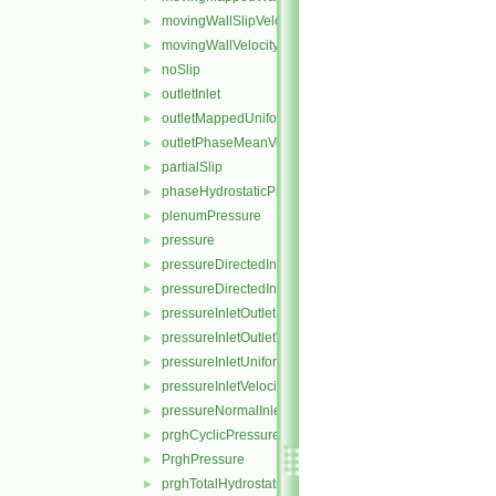
movingWallSlipVelocity
►
movingWallVelocity
►
noSlip
►
outletInlet
►
outletMappedUniformInlet
►
outletPhaseMeanVelocity
►
partialSlip
►
phaseHydrostaticPressure
►
plenumPressure
►
pressure
►
pressureDirectedInletOutletVelocity
►
pressureDirectedInletVelocity
►
pressureInletOutletParSlipVelocity
►
pressureInletOutletVelocity
►
pressureInletUniformVelocity
►
pressureInletVelocity
►
pressureNormalInletOutletVelocity
►
prghCyclicPressure
►
PrghPressure
►
prghTotalHydrostaticPressure
►