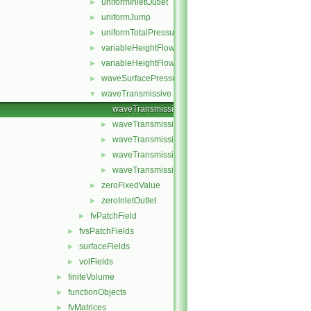
uniformInletOutlet
►
uniformJump
►
uniformTotalPressure
►
variableHeightFlowRate
►
variableHeightFlowRateInletVelocity
►
waveSurfacePressure
►
waveTransmissive
▼
waveTransmissiveFvPatchField.C
waveTransmissiveFvPatchField.H
►
waveTransmissiveFvPatchFields.C
►
waveTransmissiveFvPatchFields.H
►
waveTransmissiveFvPatchFieldsFwd.H
►
zeroFixedValue
►
zeroInletOutlet
►
fvPatchField
►
fvsPatchFields
►
surfaceFields
►
volFields
►
finiteVolume
►
functionObjects
►
fvMatrices
►