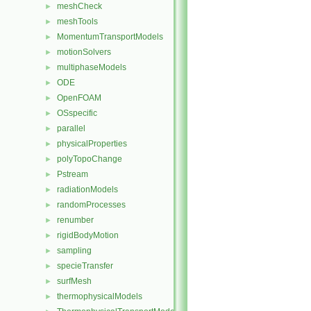
meshCheck
►
meshTools
►
MomentumTransportModels
►
motionSolvers
►
multiphaseModels
►
ODE
►
OpenFOAM
►
OSspecific
►
parallel
►
physicalProperties
►
polyTopoChange
►
Pstream
►
radiationModels
►
randomProcesses
►
renumber
►
rigidBodyMotion
►
sampling
►
specieTransfer
►
surfMesh
►
thermophysicalModels
►