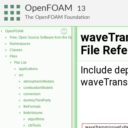
OpenFOAM
13
The OpenFOAM Foundation
OpenFOAM
▼
waveTra
Free, Open Source Software from the OpenFOAM Foundation
►
Namespaces
►
File Ref
Classes
►
Files
▼
File List
▼
Include de
applications
►
src
▼
waveTrans
atmosphericModels
►
combustionModels
►
conversion
►
dummyThirdParty
►
fileFormats
►
finiteVolume
▼
algorithms
►
cfdTools
►