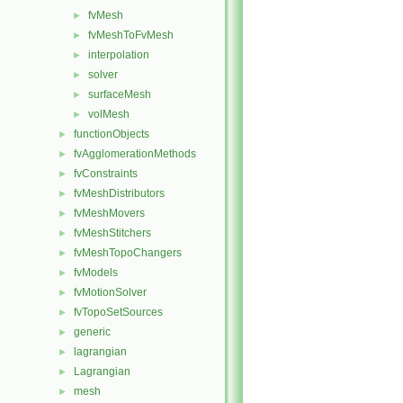
fvMesh
►
fvMeshToFvMesh
►
interpolation
►
solver
►
surfaceMesh
►
volMesh
►
functionObjects
►
fvAgglomerationMethods
►
fvConstraints
►
fvMeshDistributors
►
fvMeshMovers
►
fvMeshStitchers
►
fvMeshTopoChangers
►
fvModels
►
fvMotionSolver
►
fvTopoSetSources
►
generic
►
lagrangian
►
Lagrangian
►
mesh
►