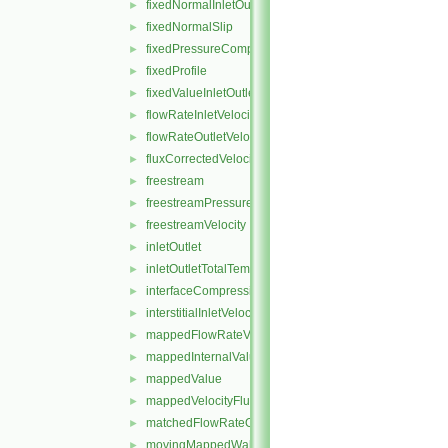
fixedNormalInletOutletVelocity
►
fixedNormalSlip
►
fixedPressureCompressibleDensity
►
fixedProfile
►
fixedValueInletOutlet
►
flowRateInletVelocity
►
flowRateOutletVelocity
►
fluxCorrectedVelocity
►
freestream
►
freestreamPressure
►
freestreamVelocity
►
inletOutlet
►
inletOutletTotalTemperature
►
interfaceCompression
►
interstitialInletVelocity
►
mappedFlowRateVelocity
►
mappedInternalValue
►
mappedValue
►
mappedVelocityFlux
►
matchedFlowRateOutletVelocity
►
movingMappedWallVelocity
►