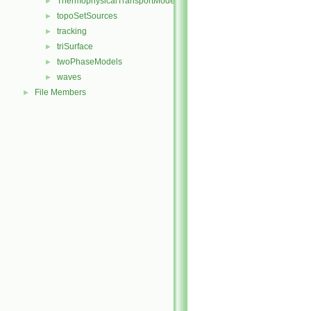
ThermophysicalTransportModels
►
topoSetSources
►
tracking
►
triSurface
►
twoPhaseModels
►
waves
►
File Members
►