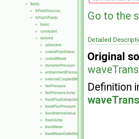
fields
▼
fvFieldSources
►
Go to the s
fvPatchFields
▼
basic
►
constraint
►
Detailed Descript
derived
▼
advective
►
codedFixedValue
►
Original so
codedMixed
►
dynamicPressure
waveTrans
►
entrainmentPressure
►
externalCoupledMixed
►
Definition i
fanPressure
►
fanPressureJump
►
waveTrans
fixedFluxExtrapolatedPressure
►
fixedFluxPressure
►
fixedInternalValue
►
fixedJump
►
fixedMean
►
fixedMeanOutletInlet
►