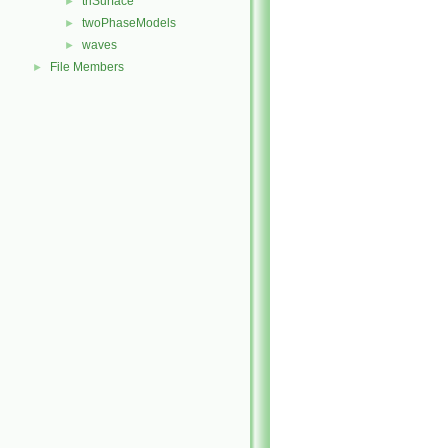
triSurface
►
twoPhaseModels
►
waves
►
File Members
►