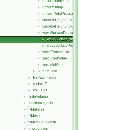
uniformInletOutlet
►
uniformJump
►
uniformTotalPressure
►
variableHeightFlowRate
►
variableHeightFlowRateInletVelocity
►
waveSurfacePressure
▼
waveSurfacePressureFvPatchScalarField.C
►
waveSurfacePressureFvPatchScalarField.H
►
waveTransmissive
►
zeroFixedValue
►
zeroInletOutlet
►
fvPatchField
►
fvsPatchFields
►
surfaceFields
►
volFields
►
finiteVolume
►
functionObjects
►
fvMatrices
►
fvMesh
►
fvMeshToFvMesh
►
interpolation
►