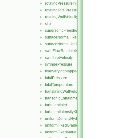
rotatingPressureInletOutletVelocity
►
rotatingTotalPressure
►
rotatingWallVelocity
►
slip
►
supersonicFreestream
►
surfaceNormalFixedValue
►
surfaceNormalUniformFixedValue
►
swirlFlowRateInletVelocity
►
swirlInletVelocity
►
syringePressure
►
timeVaryingMappedFixedValue
►
totalPressure
►
totalTemperature
►
translatingWallVelocity
►
transonicEntrainmentPressure
►
turbulentInlet
►
turbulentIntensityKineticEnergyInlet
►
uniformDensityHydrostaticPressure
►
uniformFixedGradient
►
uniformFixedValue
►