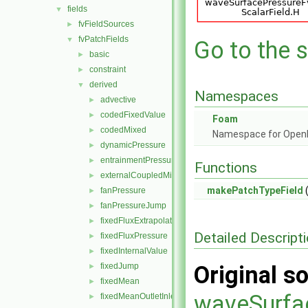
fields
▼
fvFieldSources
►
fvPatchFields
▼
Go to the s
basic
►
constraint
►
derived
▼
Namespaces
advective
►
codedFixedValue
►
Foam
codedMixed
►
Namespace for Ope
dynamicPressure
►
entrainmentPressure
►
Functions
externalCoupledMixed
►
makePatchTypeField
(
fanPressure
►
fanPressureJump
►
fixedFluxExtrapolatedPressure
►
Detailed Descript
fixedFluxPressure
►
fixedInternalValue
►
fixedJump
Original so
►
fixedMean
►
waveSurfa
fixedMeanOutletInlet
►