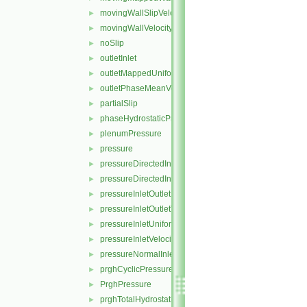
movingWallSlipVelocity
►
movingWallVelocity
►
noSlip
►
outletInlet
►
outletMappedUniformInlet
►
outletPhaseMeanVelocity
►
partialSlip
►
phaseHydrostaticPressure
►
plenumPressure
►
pressure
►
pressureDirectedInletOutletVelocity
►
pressureDirectedInletVelocity
►
pressureInletOutletParSlipVelocity
►
pressureInletOutletVelocity
►
pressureInletUniformVelocity
►
pressureInletVelocity
►
pressureNormalInletOutletVelocity
►
prghCyclicPressure
►
PrghPressure
►
prghTotalHydrostaticPressure
►