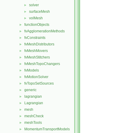
solver
►
surfaceMesh
►
volMesh
►
functionObjects
►
fvAgglomerationMethods
►
fvConstraints
►
fvMeshDistributors
►
fvMeshMovers
►
fvMeshStitchers
►
fvMeshTopoChangers
►
fvModels
►
fvMotionSolver
►
fvTopoSetSources
►
generic
►
lagrangian
►
Lagrangian
►
mesh
►
meshCheck
►
meshTools
►
MomentumTransportModels
►