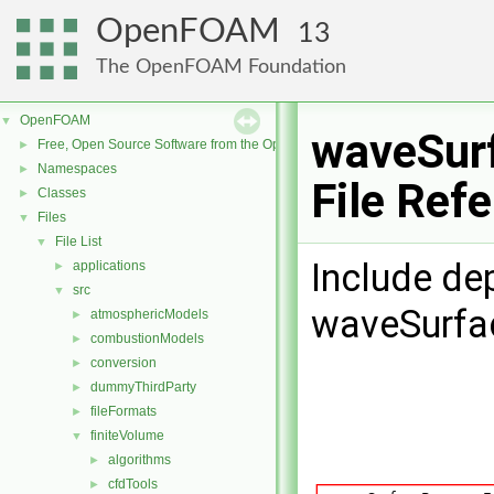
OpenFOAM
13
The OpenFOAM Foundation
OpenFOAM
▼
waveSurf
Free, Open Source Software from the OpenFOAM Foundation
►
Namespaces
►
File Ref
Classes
►
Files
▼
File List
▼
Include de
applications
►
src
▼
waveSurfac
atmosphericModels
►
combustionModels
►
conversion
►
dummyThirdParty
►
fileFormats
►
finiteVolume
▼
algorithms
►
cfdTools
►