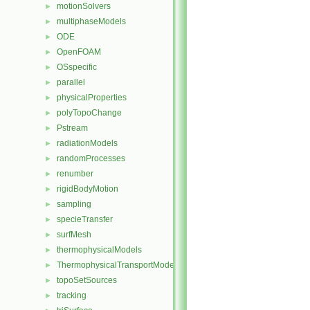
motionSolvers
►
multiphaseModels
►
ODE
►
OpenFOAM
►
OSspecific
►
parallel
►
physicalProperties
►
polyTopoChange
►
Pstream
►
radiationModels
►
randomProcesses
►
renumber
►
rigidBodyMotion
►
sampling
►
specieTransfer
►
surfMesh
►
thermophysicalModels
►
ThermophysicalTransportModels
►
topoSetSources
►
tracking
►