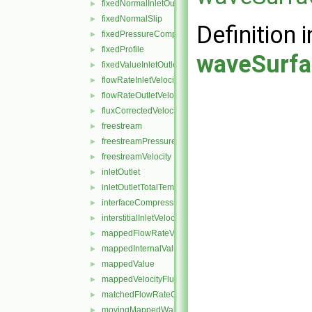
fixedNormalInletOutletVelocity
►
fixedNormalSlip
►
Definition i
fixedPressureCompressibleDensity
►
fixedProfile
►
waveSurfa
fixedValueInletOutlet
►
flowRateInletVelocity
►
flowRateOutletVelocity
►
fluxCorrectedVelocity
►
freestream
►
freestreamPressure
►
freestreamVelocity
►
inletOutlet
►
inletOutletTotalTemperature
►
interfaceCompression
►
interstitialInletVelocity
►
mappedFlowRateVelocity
►
mappedInternalValue
►
mappedValue
►
mappedVelocityFlux
►
matchedFlowRateOutletVelocity
►
movingMappedWallVelocity
►