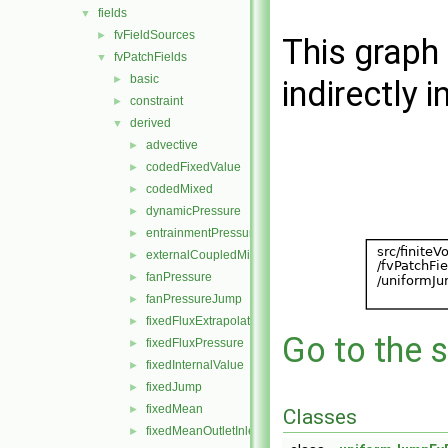
fields
▼
fvFieldSources
►
This graph 
fvPatchFields
▼
basic
►
indirectly i
constraint
►
derived
▼
advective
►
codedFixedValue
►
codedMixed
►
dynamicPressure
►
entrainmentPressure
►
externalCoupledMixed
►
fanPressure
►
fanPressureJump
►
fixedFluxExtrapolatedPressure
►
Go to the s
fixedFluxPressure
►
fixedInternalValue
►
fixedJump
►
fixedMean
►
Classes
fixedMeanOutletInlet
►