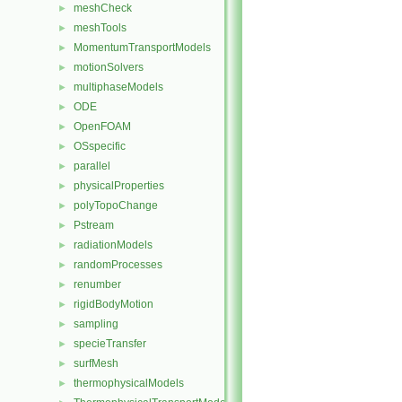
meshCheck
►
meshTools
►
MomentumTransportModels
►
motionSolvers
►
multiphaseModels
►
ODE
►
OpenFOAM
►
OSspecific
►
parallel
►
physicalProperties
►
polyTopoChange
►
Pstream
►
radiationModels
►
randomProcesses
►
renumber
►
rigidBodyMotion
►
sampling
►
specieTransfer
►
surfMesh
►
thermophysicalModels
►