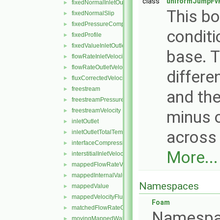
class
uniformJumpFvP
fixedNormalInletOutletVelocity
►
This bo
fixedNormalSlip
►
fixedPressureCompressibleDensity
►
conditi
fixedProfile
►
fixedValueInletOutlet
►
base. T
flowRateInletVelocity
►
flowRateOutletVelocity
►
differe
fluxCorrectedVelocity
►
freestream
►
and the
freestreamPressure
►
freestreamVelocity
►
minus o
inletOutlet
►
across 
inletOutletTotalTemperature
►
interfaceCompression
►
More...
interstitialInletVelocity
►
mappedFlowRateVelocity
►
mappedInternalValue
►
Namespaces
mappedValue
►
mappedVelocityFlux
►
Foam
matchedFlowRateOutletVelocity
►
Namespa
movingMappedWallVelocity
►