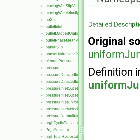
movingWallSlipVelocity
►
movingWallVelocity
►
noSlip
►
Detailed Descript
outletInlet
►
outletMappedUniformInlet
►
Original so
outletPhaseMeanVelocity
►
partialSlip
►
uniformJu
phaseHydrostaticPressure
►
plenumPressure
►
pressure
Definition i
►
pressureDirectedInletOutletVelocity
►
uniformJu
pressureDirectedInletVelocity
►
pressureInletOutletParSlipVelocity
►
pressureInletOutletVelocity
►
pressureInletUniformVelocity
►
pressureInletVelocity
►
pressureNormalInletOutletVelocity
►
prghCyclicPressure
►
PrghPressure
►
prghTotalHydrostaticPressure
►