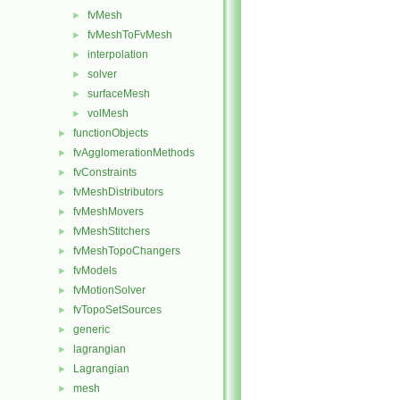
fvMesh
►
fvMeshToFvMesh
►
interpolation
►
solver
►
surfaceMesh
►
volMesh
►
functionObjects
►
fvAgglomerationMethods
►
fvConstraints
►
fvMeshDistributors
►
fvMeshMovers
►
fvMeshStitchers
►
fvMeshTopoChangers
►
fvModels
►
fvMotionSolver
►
fvTopoSetSources
►
generic
►
lagrangian
►
Lagrangian
►
mesh
►