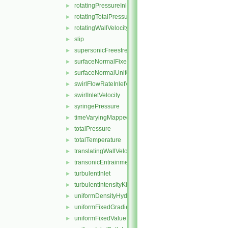
rotatingPressureInletOutletVelocity
►
rotatingTotalPressure
►
rotatingWallVelocity
►
slip
►
supersonicFreestream
►
surfaceNormalFixedValue
►
surfaceNormalUniformFixedValue
►
swirlFlowRateInletVelocity
►
swirlInletVelocity
►
syringePressure
►
timeVaryingMappedFixedValue
►
totalPressure
►
totalTemperature
►
translatingWallVelocity
►
transonicEntrainmentPressure
►
turbulentInlet
►
turbulentIntensityKineticEnergyInlet
►
uniformDensityHydrostaticPressure
►
uniformFixedGradient
►
uniformFixedValue
►