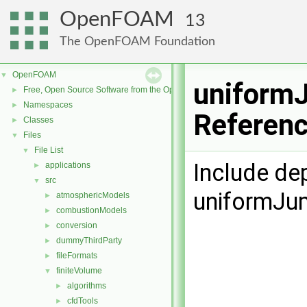
OpenFOAM
13
The OpenFOAM Foundation
OpenFOAM
▼
uniformJ
Free, Open Source Software from the OpenFOAM Foundation
►
Namespaces
►
Referen
Classes
►
Files
▼
File List
▼
Include de
applications
►
src
▼
uniformJu
atmosphericModels
►
combustionModels
►
conversion
►
dummyThirdParty
►
fileFormats
►
finiteVolume
▼
algorithms
►
cfdTools
►