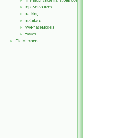
ThermophysicalTransportModels
►
topoSetSources
►
tracking
►
triSurface
►
twoPhaseModels
►
waves
►
File Members
►