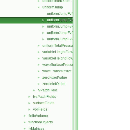
uniformInletOutlet
►
uniformJump
▼
uniformJumpFvPatchField.C
uniformJumpFvPatchField.H
►
uniformJumpFvPatchFields.C
►
uniformJumpFvPatchFields.H
►
uniformJumpFvPatchFieldsFwd.H
►
uniformTotalPressure
►
variableHeightFlowRate
►
variableHeightFlowRateInletVelocity
►
waveSurfacePressure
►
waveTransmissive
►
zeroFixedValue
►
zeroInletOutlet
►
fvPatchField
►
fvsPatchFields
►
surfaceFields
►
volFields
►
finiteVolume
►
functionObjects
►
fvMatrices
►