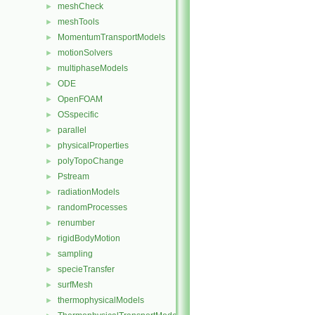
meshCheck
►
meshTools
►
MomentumTransportModels
►
motionSolvers
►
multiphaseModels
►
ODE
►
OpenFOAM
►
OSspecific
►
parallel
►
physicalProperties
►
polyTopoChange
►
Pstream
►
radiationModels
►
randomProcesses
►
renumber
►
rigidBodyMotion
►
sampling
►
specieTransfer
►
surfMesh
►
thermophysicalModels
►