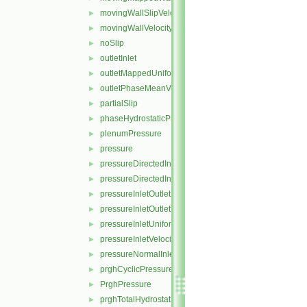
movingWallSlipVelocity
►
movingWallVelocity
►
noSlip
►
outletInlet
►
outletMappedUniformInlet
►
outletPhaseMeanVelocity
►
partialSlip
►
phaseHydrostaticPressure
►
plenumPressure
►
pressure
►
pressureDirectedInletOutletVelocity
►
pressureDirectedInletVelocity
►
pressureInletOutletParSlipVelocity
►
pressureInletOutletVelocity
►
pressureInletUniformVelocity
►
pressureInletVelocity
►
pressureNormalInletOutletVelocity
►
prghCyclicPressure
►
PrghPressure
►
prghTotalHydrostaticPressure
►