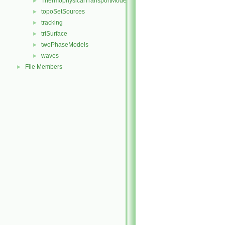
ThermophysicalTransportModels
►
topoSetSources
►
tracking
►
triSurface
►
twoPhaseModels
►
waves
►
File Members
►