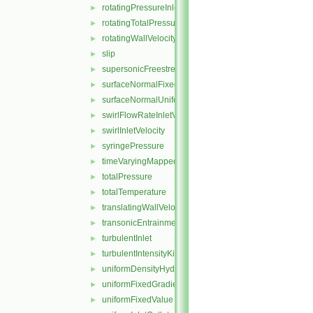
rotatingPressureInletOutletVelocity
►
rotatingTotalPressure
►
rotatingWallVelocity
►
slip
►
supersonicFreestream
►
surfaceNormalFixedValue
►
surfaceNormalUniformFixedValue
►
swirlFlowRateInletVelocity
►
swirlInletVelocity
►
syringePressure
►
timeVaryingMappedFixedValue
►
totalPressure
►
totalTemperature
►
translatingWallVelocity
►
transonicEntrainmentPressure
►
turbulentInlet
►
turbulentIntensityKineticEnergyInlet
►
uniformDensityHydrostaticPressure
►
uniformFixedGradient
►
uniformFixedValue
►