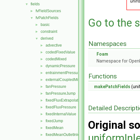
fields
▼
fvFieldSources
►
fvPatchFields
▼
Go to the s
basic
►
constraint
►
derived
▼
Namespaces
advective
►
codedFixedValue
►
Foam
codedMixed
►
Namespace for Ope
dynamicPressure
►
entrainmentPressure
►
Functions
externalCoupledMixed
►
makePatchFields
(uni
fanPressure
►
fanPressureJump
►
fixedFluxExtrapolatedPressure
►
Detailed Descript
fixedFluxPressure
►
fixedInternalValue
►
fixedJump
Original so
►
fixedMean
►
uniformInl
fixedMeanOutletInlet
►