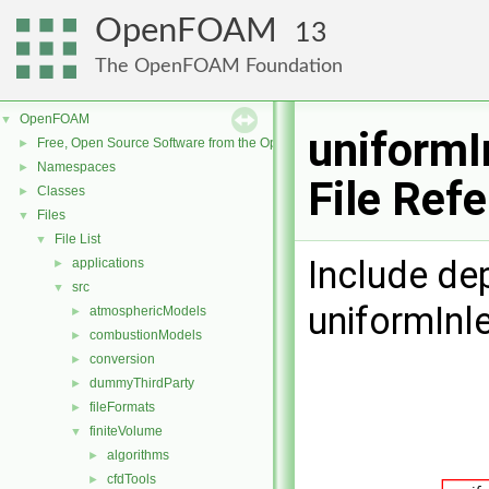
OpenFOAM
13
The OpenFOAM Foundation
OpenFOAM
▼
uniformI
Free, Open Source Software from the OpenFOAM Foundation
►
Namespaces
►
File Ref
Classes
►
Files
▼
File List
▼
Include de
applications
►
src
▼
uniformInl
atmosphericModels
►
combustionModels
►
conversion
►
dummyThirdParty
►
fileFormats
►
finiteVolume
▼
algorithms
►
cfdTools
►