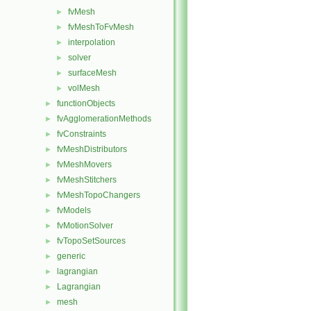
fvMesh
►
fvMeshToFvMesh
►
interpolation
►
solver
►
surfaceMesh
►
volMesh
►
functionObjects
►
fvAgglomerationMethods
►
fvConstraints
►
fvMeshDistributors
►
fvMeshMovers
►
fvMeshStitchers
►
fvMeshTopoChangers
►
fvModels
►
fvMotionSolver
►
fvTopoSetSources
►
generic
►
lagrangian
►
Lagrangian
►
mesh
►