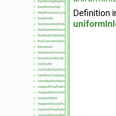
fixedNormalInletOutletVelocity
►
fixedNormalSlip
►
Definition i
fixedPressureCompressibleDensity
►
fixedProfile
►
uniformInl
fixedValueInletOutlet
►
flowRateInletVelocity
►
flowRateOutletVelocity
►
fluxCorrectedVelocity
►
freestream
►
freestreamPressure
►
freestreamVelocity
►
inletOutlet
►
inletOutletTotalTemperature
►
interfaceCompression
►
interstitialInletVelocity
►
mappedFlowRateVelocity
►
mappedInternalValue
►
mappedValue
►
mappedVelocityFlux
►
matchedFlowRateOutletVelocity
►
movingMappedWallVelocity
►