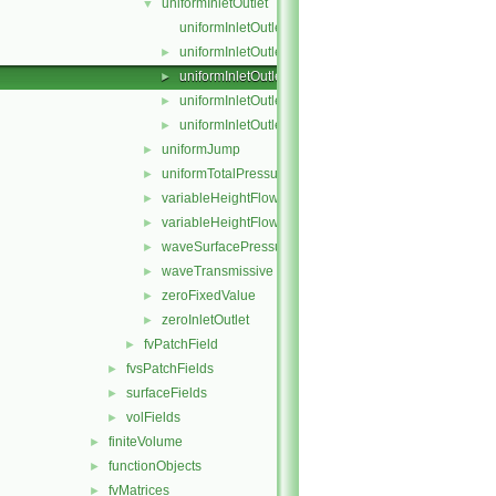
uniformInletOutlet
▼
uniformInletOutletFvPatchField.C
uniformInletOutletFvPatchField.H
►
uniformInletOutletFvPatchFields.C
►
uniformInletOutletFvPatchFields.H
►
uniformInletOutletFvPatchFieldsFwd.H
►
uniformJump
►
uniformTotalPressure
►
variableHeightFlowRate
►
variableHeightFlowRateInletVelocity
►
waveSurfacePressure
►
waveTransmissive
►
zeroFixedValue
►
zeroInletOutlet
►
fvPatchField
►
fvsPatchFields
►
surfaceFields
►
volFields
►
finiteVolume
►
functionObjects
►
fvMatrices
►