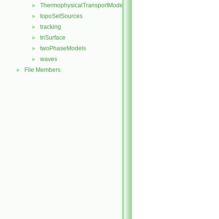
ThermophysicalTransportModels
►
topoSetSources
►
tracking
►
triSurface
►
twoPhaseModels
►
waves
►
File Members
►