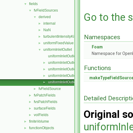
fields
▼
fvFieldSources
▼
Go to the s
derived
▼
internal
►
NaN
►
Namespaces
turbulentIntensityKineticEnergy
►
uniformFixedValue
►
Foam
uniformInletOutlet
▼
Namespace for Ope
uniformInletOutletFvFieldSource.C
uniformInletOutletFvFieldSource.H
►
Functions
uniformInletOutletFvFieldSources.C
►
uniformInletOutletFvFieldSources.H
►
makeTypeFieldSourc
uniformInletOutletFvFieldSourcesFwd.H
►
fvFieldSource
►
fvPatchFields
►
Detailed Descript
fvsPatchFields
►
surfaceFields
►
Original so
volFields
►
finiteVolume
►
uniformInl
functionObjects
►