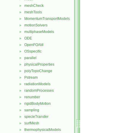
meshCheck
►
meshTools
►
MomentumTransportModels
►
motionSolvers
►
multiphaseModels
►
ODE
►
OpenFOAM
►
OSspecific
►
parallel
►
physicalProperties
►
polyTopoChange
►
Pstream
►
radiationModels
►
randomProcesses
►
renumber
►
rigidBodyMotion
►
sampling
►
specieTransfer
►
surfMesh
►
thermophysicalModels
►