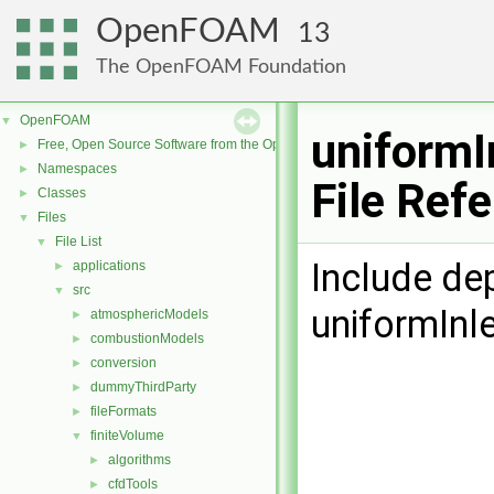
OpenFOAM
13
The OpenFOAM Foundation
OpenFOAM
▼
uniformI
Free, Open Source Software from the OpenFOAM Foundation
►
Namespaces
►
File Ref
Classes
►
Files
▼
File List
▼
Include de
applications
►
src
▼
uniformInl
atmosphericModels
►
combustionModels
►
conversion
►
dummyThirdParty
►
fileFormats
►
finiteVolume
▼
algorithms
►
cfdTools
►