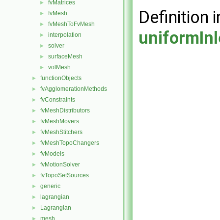
fvMatrices
►
Definition i
fvMesh
►
fvMeshToFvMesh
►
uniformIn
interpolation
►
solver
►
surfaceMesh
►
volMesh
►
functionObjects
►
fvAgglomerationMethods
►
fvConstraints
►
fvMeshDistributors
►
fvMeshMovers
►
fvMeshStitchers
►
fvMeshTopoChangers
►
fvModels
►
fvMotionSolver
►
fvTopoSetSources
►
generic
►
lagrangian
►
Lagrangian
►
mesh
►