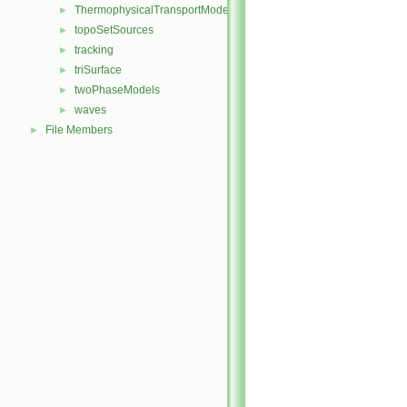
ThermophysicalTransportModels
►
topoSetSources
►
tracking
►
triSurface
►
twoPhaseModels
►
waves
►
File Members
►