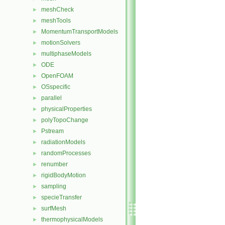
meshCheck
►
meshTools
►
MomentumTransportModels
►
motionSolvers
►
multiphaseModels
►
ODE
►
OpenFOAM
►
OSspecific
►
parallel
►
physicalProperties
►
polyTopoChange
►
Pstream
►
radiationModels
►
randomProcesses
►
renumber
►
rigidBodyMotion
►
sampling
►
specieTransfer
►
surfMesh
►
thermophysicalModels
►