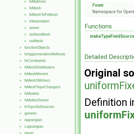
fvMatrices
►
Foam
fvMesh
►
Namespace for Ope
fvMeshToFvMesh
►
interpolation
►
Functions
solver
►
surfaceMesh
►
makeTypeFieldSourc
volMesh
►
functionObjects
►
fvAgglomerationMethods
►
Detailed Descript
fvConstraints
►
fvMeshDistributors
►
Original so
fvMeshMovers
►
fvMeshStitchers
►
uniformFi
fvMeshTopoChangers
►
fvModels
►
Definition i
fvMotionSolver
►
fvTopoSetSources
►
uniformFi
generic
►
lagrangian
►
Lagrangian
►
mesh
►