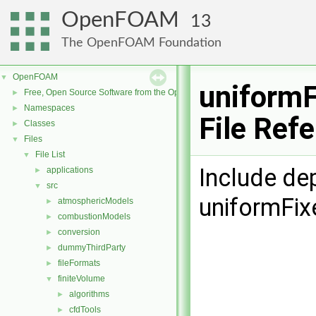
OpenFOAM
13
The OpenFOAM Foundation
OpenFOAM
▼
uniformF
Free, Open Source Software from the OpenFOAM Foundation
►
Namespaces
►
File Ref
Classes
►
Files
▼
File List
▼
Include de
applications
►
src
▼
uniformFix
atmosphericModels
►
combustionModels
►
conversion
►
dummyThirdParty
►
fileFormats
►
finiteVolume
▼
algorithms
►
cfdTools
►