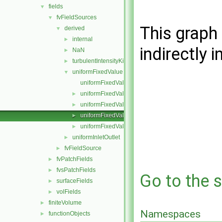
fields
▼
fvFieldSources
▼
This graph 
derived
▼
internal
►
indirectly i
NaN
►
turbulentIntensityKineticEnergy
►
uniformFixedValue
▼
uniformFixedValueFvFieldSource.C
uniformFixedValueFvFieldSource.H
►
uniformFixedValueFvFieldSources.C
►
uniformFixedValueFvFieldSources.H
►
uniformFixedValueFvFieldSourcesFwd.H
►
uniformInletOutlet
►
fvFieldSource
►
fvPatchFields
►
fvsPatchFields
►
Go to the s
surfaceFields
►
volFields
►
finiteVolume
►
Namespaces
functionObjects
►