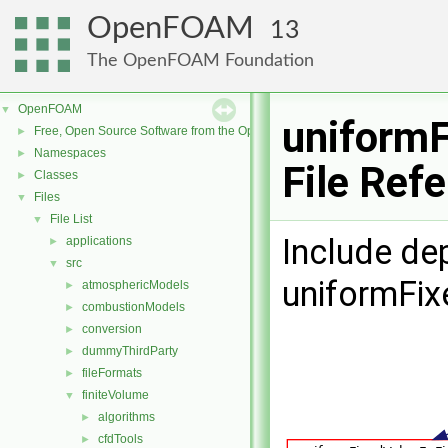
OpenFOAM
13
The OpenFOAM Foundation
OpenFOAM
▼
uniformF
Free, Open Source Software from the OpenFOAM Foundation
►
Namespaces
►
File Ref
Classes
►
Files
▼
File List
▼
Include de
applications
►
src
▼
uniformFix
atmosphericModels
►
combustionModels
►
conversion
►
dummyThirdParty
►
fileFormats
►
finiteVolume
▼
algorithms
►
cfdTools
►