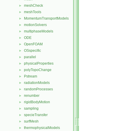
meshCheck
►
meshTools
►
MomentumTransportModels
►
motionSolvers
►
multiphaseModels
►
ODE
►
OpenFOAM
►
OSspecific
►
parallel
►
physicalProperties
►
polyTopoChange
►
Pstream
►
radiationModels
►
randomProcesses
►
renumber
►
rigidBodyMotion
►
sampling
►
specieTransfer
►
surfMesh
►
thermophysicalModels
►