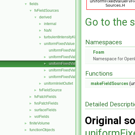
fields
▼
fvFieldSources
▼
derived
▼
Go to the s
internal
►
NaN
►
turbulentIntensityKineticEnergy
►
Namespaces
uniformFixedValue
▼
uniformFixedValueFvFieldSource.C
Foam
uniformFixedValueFvFieldSource.H
►
Namespace for Ope
uniformFixedValueFvFieldSources.C
►
uniformFixedValueFvFieldSources.H
►
Functions
uniformFixedValueFvFieldSourcesFwd.H
►
makeFieldSources
(un
uniformInletOutlet
►
fvFieldSource
►
fvPatchFields
►
Detailed Descript
fvsPatchFields
►
surfaceFields
►
volFields
Original so
►
finiteVolume
►
uniformFix
functionObjects
►