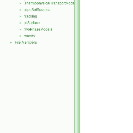
ThermophysicalTransportModels
►
topoSetSources
►
tracking
►
triSurface
►
twoPhaseModels
►
waves
►
File Members
►