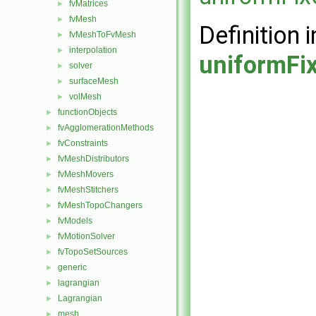
fvMatrices
►
fvMesh
►
Definition i
fvMeshToFvMesh
►
interpolation
►
uniformFi
solver
►
surfaceMesh
►
volMesh
►
functionObjects
►
fvAgglomerationMethods
►
fvConstraints
►
fvMeshDistributors
►
fvMeshMovers
►
fvMeshStitchers
►
fvMeshTopoChangers
►
fvModels
►
fvMotionSolver
►
fvTopoSetSources
►
generic
►
lagrangian
►
Lagrangian
►
mesh
►