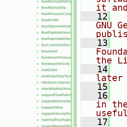
fixedNormalInletOutletVelocity
►
it an
fixedNormalSlip
►
   12
  
fixedPressureCompressibleDensity
►
fixedProfile
►
GNU G
fixedValueInletOutlet
►
publi
flowRateInletVelocity
►
flowRateOutletVelocity
►
   13
  
fluxCorrectedVelocity
►
Found
freestream
►
the L
freestreamPressure
►
freestreamVelocity
►
   14
  
inletOutlet
►
later
inletOutletTotalTemperature
►
interfaceCompression
►
   15
interstitialInletVelocity
►
   16
  
mappedFlowRateVelocity
►
mappedInternalValue
in the
►
mappedValue
►
usefu
mappedVelocityFlux
►
   17
  
matchedFlowRateOutletVelocity
►
movingMappedWallVelocity
►