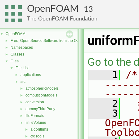
OpenFOAM
13
The OpenFOAM Foundation
OpenFOAM
▼
uniformF
Free, Open Source Software from the OpenFOAM Foundation
►
Namespaces
►
Classes
►
Go to the d
Files
▼
File List
▼
    1
/*
applications
►
-----
src
▼
atmosphericModels
►
-----
combustionModels
►
    2
  
conversion
►
dummyThirdParty
►
    3
  
fileFormats
►
OpenF
finiteVolume
▼
Toolb
algorithms
►
cfdTools
►