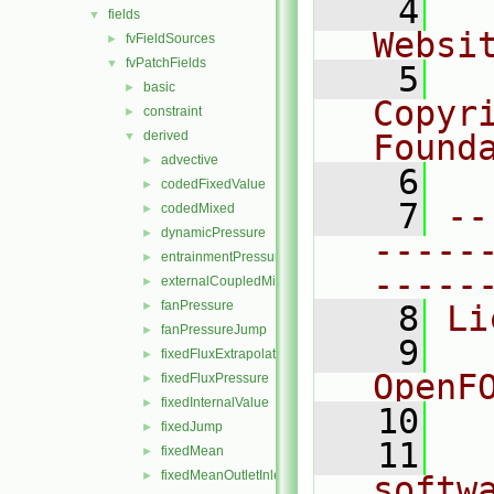
    4
  
fields
▼
Websi
fvFieldSources
►
fvPatchFields
▼
    5
  
basic
►
Copyr
constraint
►
derived
Found
▼
advective
►
    6
  
codedFixedValue
►
    7
--
codedMixed
►
dynamicPressure
►
-----
entrainmentPressure
►
-----
externalCoupledMixed
►
fanPressure
►
    8
Li
fanPressureJump
►
    9
  
fixedFluxExtrapolatedPressure
►
OpenF
fixedFluxPressure
►
fixedInternalValue
►
   10
fixedJump
►
   11
  
fixedMean
►
fixedMeanOutletInlet
►
softw