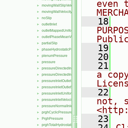
even 
movingWallSlipVelocity
►
MERCH
movingWallVelocity
►
noSlip
►
   18
  
outletInlet
►
PURPO
outletMappedUniformInlet
►
Publi
outletPhaseMeanVelocity
►
partialSlip
►
   19
  
phaseHydrostaticPressure
►
   20
plenumPressure
►
pressure
►
   21
  
pressureDirectedInletOutletVelocity
►
a cop
pressureDirectedInletVelocity
►
Licen
pressureInletOutletParSlipVelocity
►
pressureInletOutletVelocity
►
   22
  
pressureInletUniformVelocity
►
not, s
pressureInletVelocity
►
pressureNormalInletOutletVelocity
►
<http
prghCyclicPressure
►
   23
PrghPressure
►
   24
Cl
prghTotalHydrostaticPressure
►