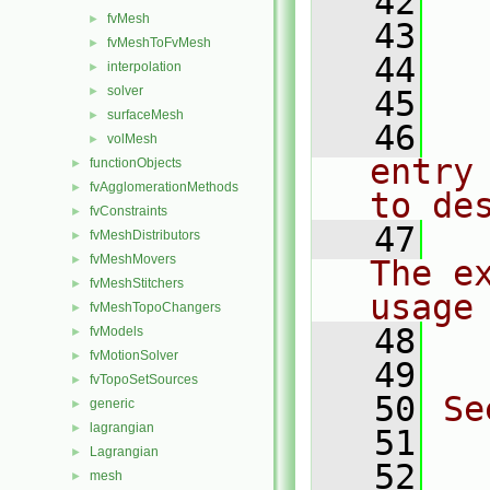
   42
  
fvMesh
►
   43
  
fvMeshToFvMesh
►
   44
interpolation
►
solver
►
   45
  
surfaceMesh
►
   46
  
volMesh
►
entry
functionObjects
►
fvAgglomerationMethods
►
to de
fvConstraints
►
   47
  
fvMeshDistributors
►
fvMeshMovers
►
The ex
fvMeshStitchers
►
usage
fvMeshTopoChangers
►
   48
  
fvModels
►
fvMotionSolver
►
   49
fvTopoSetSources
►
   50
Se
generic
►
lagrangian
►
   51
  
Lagrangian
►
   52
mesh
►