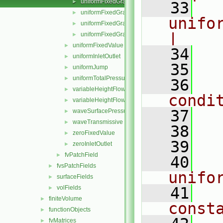
uniformFixedGradientFvPatchField.H
►
   33
  
uniformFixedGradientFvPatchFields.C
►
uniform
uniformFixedGradientFvPatchFields.H
►
|
uniformFixedGradientFvPatchFieldsFwd.H
►
uniformFixedValue
►
   34
  
uniformInletOutlet
►
   35
uniformJump
►
uniformTotalPressure
►
   36
  
variableHeightFlowRate
►
condi
variableHeightFlowRateInletVelocity
►
   37
  
waveSurfacePressure
►
waveTransmissive
►
   38
  
zeroFixedValue
►
   39
  
zeroInletOutlet
►
fvPatchField
►
   40
    
fvsPatchFields
►
unifo
surfaceFields
►
volFields
   41
  
►
finiteVolume
►
const
functionObjects
►
fvMatrices
►