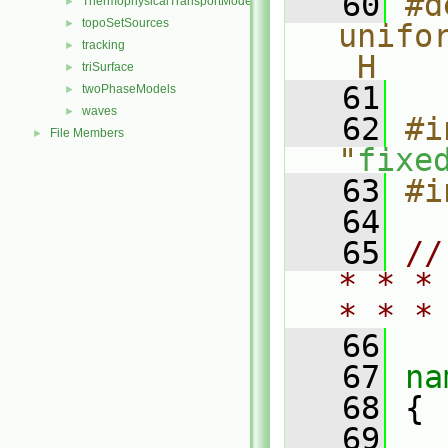
   60
#d
ThermophysicalTransportModels
►
topoSetSources
►
unifo
tracking
►
_H
triSurface
►
   61
twoPhaseModels
►
waves
►
   62
#i
File Members
►
"
fixe
   63
#i
   64
   65
//
* * *
* * *
   66
   67
na
   68
 {
   69