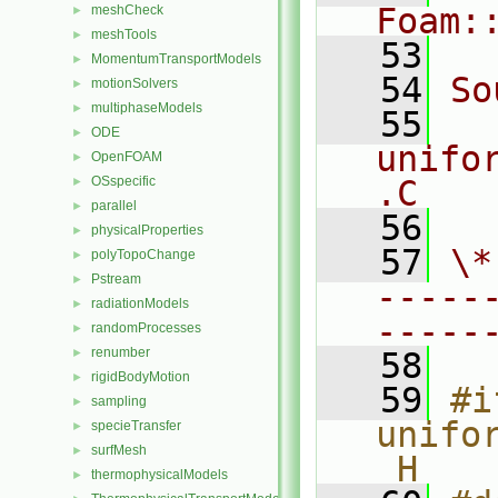
Foam:
meshCheck
►
meshTools
►
   53
MomentumTransportModels
►
   54
So
motionSolvers
►
multiphaseModels
►
   55
ODE
►
unifo
OpenFOAM
►
OSspecific
.C
►
parallel
►
   56
physicalProperties
►
   57
\*
polyTopoChange
►
Pstream
►
-----
radiationModels
►
-----
randomProcesses
►
renumber
►
   58
rigidBodyMotion
►
   59
#i
sampling
►
unifo
specieTransfer
►
surfMesh
►
_H
thermophysicalModels
►