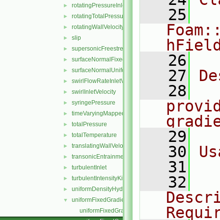
rotatingPressureInletOutletVelocity
►
   25
rotatingTotalPressure
►
Foam:
rotatingWallVelocity
►
slip
►
hFiel
supersonicFreestream
►
   26
surfaceNormalFixedValue
►
surfaceNormalUniformFixedValue
   27
De
►
swirlFlowRateInletVelocity
►
   28
  
swirlInletVelocity
►
provid
syringePressure
►
timeVaryingMappedFixedValue
►
gradi
totalPressure
►
   29
totalTemperature
►
translatingWallVelocity
►
   30
Us
transonicEntrainmentPressure
►
   31
  
turbulentInlet
►
   32
  
turbulentIntensityKineticEnergyInlet
►
uniformDensityHydrostaticPressure
►
Descri
uniformFixedGradient
▼
Requi
uniformFixedGradientFvPatchField.C