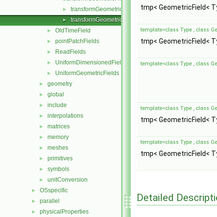
tmp< GeometricField< T
transformGeometricField.C
►
transformGeometricField.H
►
template<class Type , class 
OldTimeField
►
tmp< GeometricField< T
pointPatchFields
►
ReadFields
►
UniformDimensionedFields
►
template<class Type , class 
UniformGeometricFields
►
geometry
►
global
►
include
►
template<class Type , class 
interpolations
►
tmp< GeometricField< T
matrices
►
memory
►
template<class Type , class 
meshes
►
tmp< GeometricField< T
primitives
►
symbols
►
unitConversion
►
OSspecific
►
Detailed Descript
parallel
►
physicalProperties
►