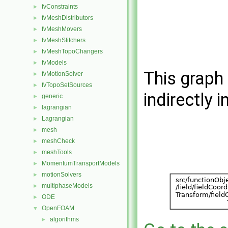
fvConstraints
►
fvMeshDistributors
►
fvMeshMovers
►
fvMeshStitchers
►
fvMeshTopoChangers
►
fvModels
►
This graph 
fvMotionSolver
►
fvTopoSetSources
►
indirectly i
generic
►
lagrangian
►
Lagrangian
►
mesh
►
meshCheck
►
meshTools
►
MomentumTransportModels
►
motionSolvers
►
multiphaseModels
►
ODE
►
OpenFOAM
▼
algorithms
►