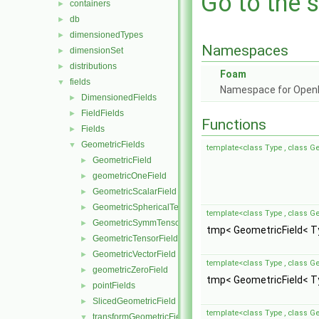
Go to the s
containers
►
db
►
dimensionedTypes
►
Namespaces
dimensionSet
►
distributions
►
Foam
fields
▼
Namespace for Ope
DimensionedFields
►
FieldFields
►
Functions
Fields
►
GeometricFields
▼
template<class Type , class 
GeometricField
►
geometricOneField
►
GeometricScalarField
►
GeometricSphericalTensorField
►
template<class Type , class 
GeometricSymmTensorField
►
tmp< GeometricField< T
GeometricTensorField
►
GeometricVectorField
►
template<class Type , class 
geometricZeroField
►
tmp< GeometricField< T
pointFields
►
SlicedGeometricField
►
template<class Type , class 
transformGeometricField
▼