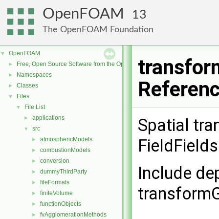
OpenFOAM
13
The OpenFOAM Foundation
OpenFOAM
▼
transfor
Free, Open Source Software from the OpenFOAM Foundation
►
Namespaces
►
Referen
Classes
►
Files
▼
File List
▼
applications
►
Spatial tra
src
▼
atmosphericModels
FieldFields
►
combustionModels
►
conversion
►
Include de
dummyThirdParty
►
fileFormats
►
transformG
finiteVolume
►
functionObjects
►
fvAgglomerationMethods
►