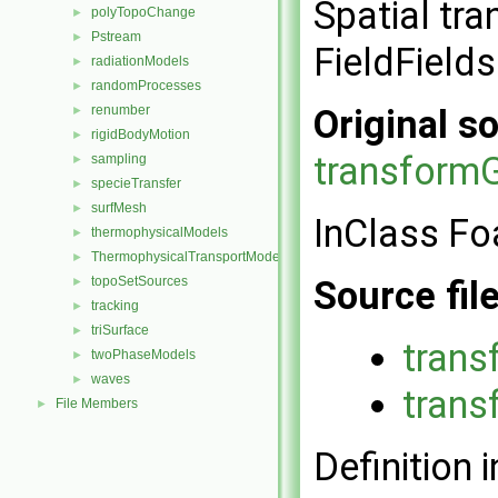
Spatial tra
polyTopoChange
►
Pstream
►
FieldFields
radiationModels
►
randomProcesses
►
renumber
Original so
►
rigidBodyMotion
►
transformG
sampling
►
specieTransfer
►
surfMesh
►
InClass Fo
thermophysicalModels
►
ThermophysicalTransportModels
►
topoSetSources
Source fil
►
tracking
►
triSurface
►
trans
twoPhaseModels
►
waves
►
trans
File Members
►
Definition i