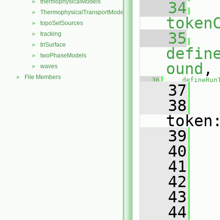
thermophysicalModels
►
   34
ThermophysicalTransportModels
►
token
topoSetSources
►
   35
tracking
►
triSurface
►
defin
twoPhaseModels
►
ound
,
waves
►
File Members
►
   36
defineRun
   37
   38
token
   39
   
   40
   41
   42
   43
   44