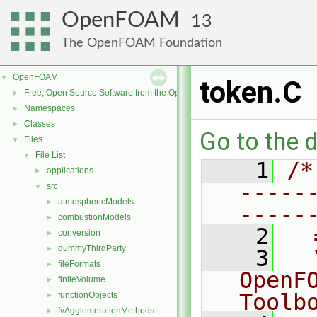
OpenFOAM
13
The OpenFOAM Foundation
OpenFOAM
▼
token.C
Free, Open Source Software from the OpenFOAM Foundation
►
Namespaces
►
Classes
►
Go to the d
Files
▼
File List
▼
    1
/*
applications
►
-----
src
▼
atmosphericModels
►
-----
combustionModels
►
    2
  
conversion
►
dummyThirdParty
►
    3
  
fileFormats
►
OpenF
finiteVolume
►
Toolb
functionObjects
►
fvAgglomerationMethods
►