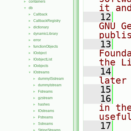
containers
►
it an
db
▼
   12
  
Callback
►
CallbackRegistry
►
GNU G
dictionary
►
publi
dynamicLibrary
►
error
►
   13
  
functionObjects
►
Found
IOobject
►
the L
IOobjectList
►
IOobjects
►
   14
  
IOstreams
▼
later
dummyISstream
►
dummyIstream
►
   15
Fstreams
►
   16
  
gzstream
►
hashes
in the
►
IOstreams
►
usefu
Pstreams
►
   17
  
Sstreams
►
StringStreams
►