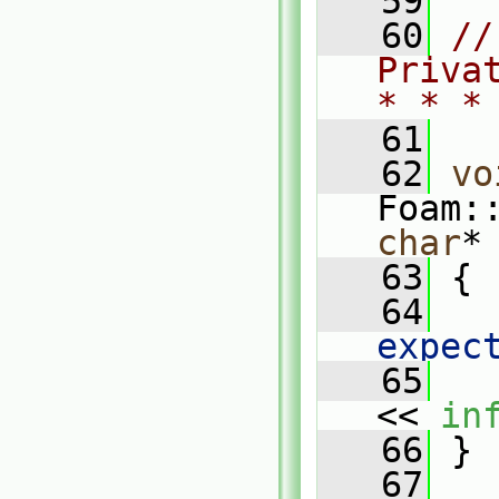
   59
   60
//
Priva
* * *
   61
   62
vo
Foam:
char
*
   63
{
   64
   
expec
   65
   
<< 
in
   66
 }
   67