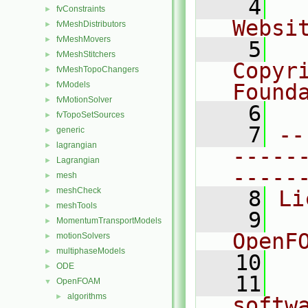
    4
  
fvConstraints
►
Websi
fvMeshDistributors
►
fvMeshMovers
►
    5
  
fvMeshStitchers
►
Copyr
fvMeshTopoChangers
►
fvModels
Found
►
fvMotionSolver
►
    6
  
fvTopoSetSources
►
    7
--
generic
►
lagrangian
►
-----
Lagrangian
►
-----
mesh
►
meshCheck
►
    8
Li
meshTools
►
    9
  
MomentumTransportModels
►
OpenF
motionSolvers
►
multiphaseModels
►
   10
ODE
►
   11
  
OpenFOAM
▼
algorithms
►
softw