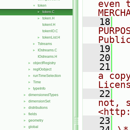
even 
token
▼
MERCH
token.C
►
token.H
►
   18
  
tokenI.H
PURPO
tokenIO.C
Publi
tokenList.H
►
Tstreams
►
   19
  
IOstreams.C
►
   20
IOstreams.H
objectRegistry
►
   21
  
regIOobject
►
a cop
runTimeSelection
►
Licen
Time
►
typeInfo
►
   22
  
dimensionedTypes
►
not, s
dimensionSet
►
distributions
►
<http
fields
►
   23
geometry
►
   24
\*
global
►