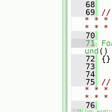
   68
   69
//
* * *
* * *
   70
   71
Fo
und
()
   72
 {}
   73
   74
   75
//
* * *
* * *
   76
   77
Foam::autoPtr