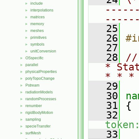
include
►
-----
interpolations
►
-----
matrices
►
memory
►
   25
meshes
►
   26
#i
primitives
►
symbols
   27
►
unitConversion
►
   28
//
OSspecific
►
* Sta
parallel
►
physicalProperties
►
* * *
polyTopoChange
►
   29
Pstream
►
radiationModels
►
   30
na
randomProcesses
►
   31
 {
renumber
►
   32
rigidBodyMotion
►
sampling
►
token
specieTransfer
►
   33
surfMesh
►