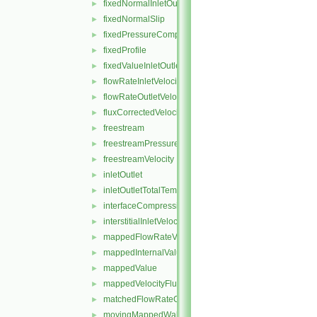
fixedNormalInletOutletVelocity
►
fixedNormalSlip
►
fixedPressureCompressibleDensity
►
fixedProfile
►
fixedValueInletOutlet
►
flowRateInletVelocity
►
flowRateOutletVelocity
►
fluxCorrectedVelocity
►
freestream
►
freestreamPressure
►
freestreamVelocity
►
inletOutlet
►
inletOutletTotalTemperature
►
interfaceCompression
►
interstitialInletVelocity
►
mappedFlowRateVelocity
►
mappedInternalValue
►
mappedValue
►
mappedVelocityFlux
►
matchedFlowRateOutletVelocity
►
movingMappedWallVelocity
►