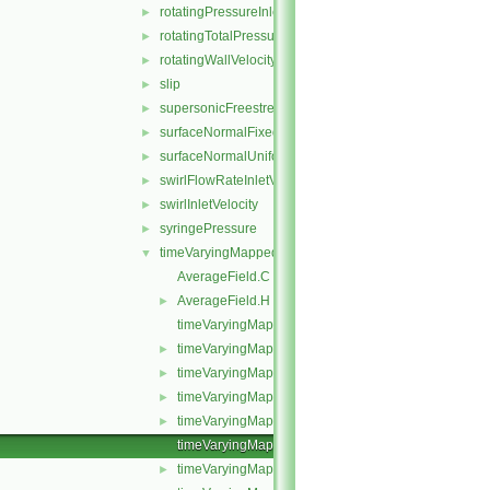
rotatingPressureInletOutletVelocity
►
rotatingTotalPressure
►
rotatingWallVelocity
►
slip
►
supersonicFreestream
►
surfaceNormalFixedValue
►
surfaceNormalUniformFixedValue
►
swirlFlowRateInletVelocity
►
swirlInletVelocity
►
syringePressure
►
timeVaryingMappedFixedValue
▼
AverageField.C
AverageField.H
►
timeVaryingMappedFixedValueFvPatchField.C
timeVaryingMappedFixedValueFvPatchField.H
►
timeVaryingMappedFixedValueFvPatchFields.C
►
timeVaryingMappedFixedValueFvPatchFields.H
►
timeVaryingMappedFixedValueFvPatchFieldsFwd.H
►
timeVaryingMappedFvPatchField.C
timeVaryingMappedFvPatchField.H
►