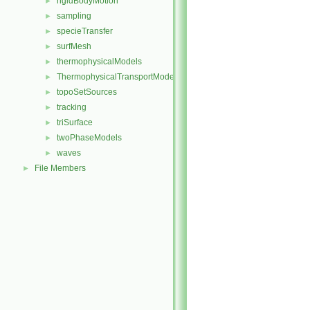
rigidBodyMotion
►
sampling
►
specieTransfer
►
surfMesh
►
thermophysicalModels
►
ThermophysicalTransportModels
►
topoSetSources
►
tracking
►
triSurface
►
twoPhaseModels
►
waves
►
File Members
►