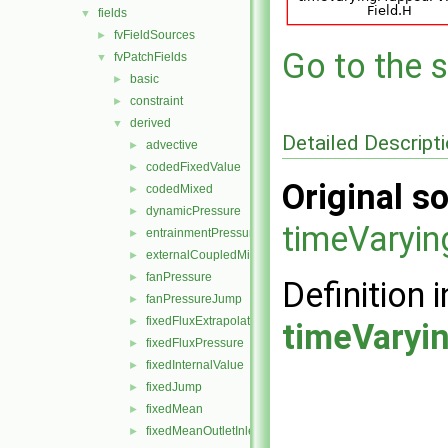
fields
▼
fvFieldSources
►
Go to the s
fvPatchFields
▼
basic
►
constraint
►
derived
▼
Detailed Descript
advective
►
codedFixedValue
►
Original so
codedMixed
►
dynamicPressure
►
timeVaryi
entrainmentPressure
►
externalCoupledMixed
►
fanPressure
►
Definition i
fanPressureJump
►
fixedFluxExtrapolatedPressure
►
timeVaryi
fixedFluxPressure
►
fixedInternalValue
►
fixedJump
►
fixedMean
►
fixedMeanOutletInlet
►