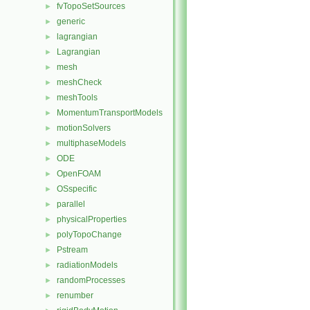
fvTopoSetSources
►
generic
►
lagrangian
►
Lagrangian
►
mesh
►
meshCheck
►
meshTools
►
MomentumTransportModels
►
motionSolvers
►
multiphaseModels
►
ODE
►
OpenFOAM
►
OSspecific
►
parallel
►
physicalProperties
►
polyTopoChange
►
Pstream
►
radiationModels
►
randomProcesses
►
renumber
►