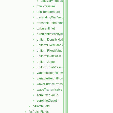
timeVaryingMappedFvPatchFieldName.C
►
totalPressure
►
totalTemperature
►
translatingWallVelocity
►
transonicEntrainmentPressure
►
turbulentInlet
►
turbulentIntensityKineticEnergyInlet
►
uniformDensityHydrostaticPressure
►
uniformFixedGradient
►
uniformFixedValue
►
uniformInletOutlet
►
uniformJump
►
uniformTotalPressure
►
variableHeightFlowRate
►
variableHeightFlowRateInletVelocity
►
waveSurfacePressure
►
waveTransmissive
►
zeroFixedValue
►
zeroInletOutlet
►
fvPatchField
►
fvsPatchFields
►