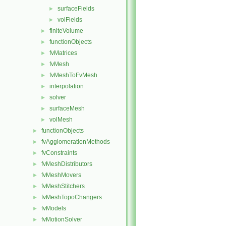
surfaceFields
►
volFields
►
finiteVolume
►
functionObjects
►
fvMatrices
►
fvMesh
►
fvMeshToFvMesh
►
interpolation
►
solver
►
surfaceMesh
►
volMesh
►
functionObjects
►
fvAgglomerationMethods
►
fvConstraints
►
fvMeshDistributors
►
fvMeshMovers
►
fvMeshStitchers
►
fvMeshTopoChangers
►
fvModels
►
fvMotionSolver
►