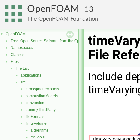
OpenFOAM
13
The OpenFOAM Foundation
OpenFOAM
▼
timeVar
Free, Open Source Software from the OpenFOAM Foundation
►
Namespaces
►
File Ref
Classes
►
Files
▼
File List
▼
Include de
applications
►
src
▼
timeVaryi
atmosphericModels
►
combustionModels
►
conversion
►
dummyThirdParty
►
fileFormats
►
finiteVolume
▼
algorithms
►
cfdTools
►