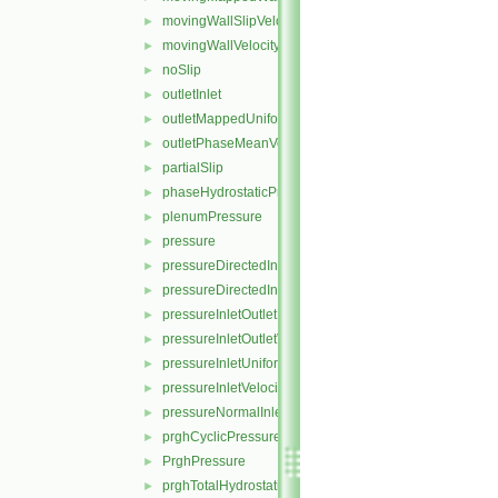
movingWallSlipVelocity
►
movingWallVelocity
►
noSlip
►
outletInlet
►
outletMappedUniformInlet
►
outletPhaseMeanVelocity
►
partialSlip
►
phaseHydrostaticPressure
►
plenumPressure
►
pressure
►
pressureDirectedInletOutletVelocity
►
pressureDirectedInletVelocity
►
pressureInletOutletParSlipVelocity
►
pressureInletOutletVelocity
►
pressureInletUniformVelocity
►
pressureInletVelocity
►
pressureNormalInletOutletVelocity
►
prghCyclicPressure
►
PrghPressure
►
prghTotalHydrostaticPressure
►