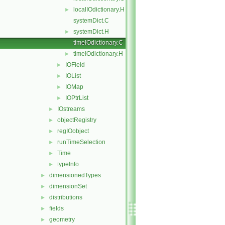
localIOdictionary.H
►
systemDict.C
systemDict.H
►
timeIOdictionary.C
timeIOdictionary.H
►
IOField
►
IOList
►
IOMap
►
IOPtrList
►
IOstreams
►
objectRegistry
►
regIOobject
►
runTimeSelection
►
Time
►
typeInfo
►
dimensionedTypes
►
dimensionSet
►
distributions
►
fields
►
geometry
►