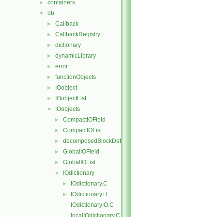
containers
►
db
▼
Callback
►
CallbackRegistry
►
dictionary
►
dynamicLibrary
►
error
►
functionObjects
►
IOobject
►
IOobjectList
►
IOobjects
▼
CompactIOField
►
CompactIOList
►
decomposedBlockData
►
GlobalIOField
►
GlobalIOList
►
IOdictionary
▼
IOdictionary.C
►
IOdictionary.H
►
IOdictionaryIO.C
localIOdictionary.C