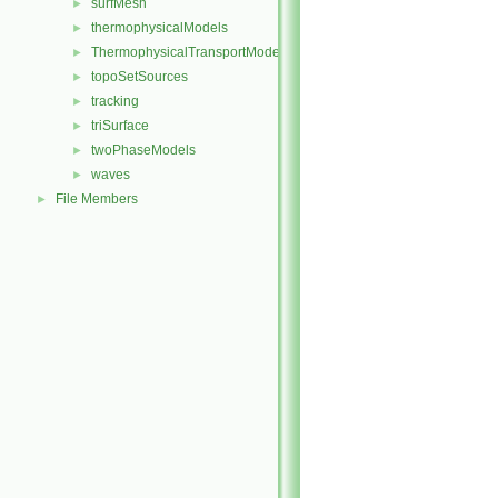
surfMesh
►
thermophysicalModels
►
ThermophysicalTransportModels
►
topoSetSources
►
tracking
►
triSurface
►
twoPhaseModels
►
waves
►
File Members
►