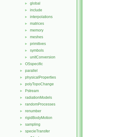
global
►
include
►
interpolations
►
matrices
►
memory
►
meshes
►
primitives
►
symbols
►
unitConversion
►
OSspecific
►
parallel
►
physicalProperties
►
polyTopoChange
►
Pstream
►
radiationModels
►
randomProcesses
►
renumber
►
rigidBodyMotion
►
sampling
►
specieTransfer
►