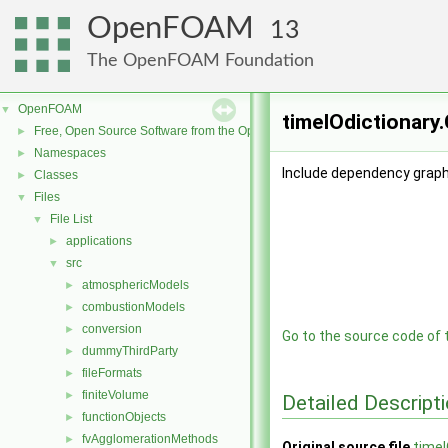
OpenFOAM
13
The OpenFOAM Foundation
OpenFOAM
▼
timeIOdictionary.
Free, Open Source Software from the OpenFOAM Foundation
►
Namespaces
►
Include dependency graph 
Classes
►
Files
▼
File List
▼
applications
►
src
▼
atmosphericModels
►
combustionModels
►
conversion
►
Go to the source code of th
dummyThirdParty
►
fileFormats
►
finiteVolume
►
Detailed Descript
functionObjects
►
fvAgglomerationMethods
►
Original source file
timeI