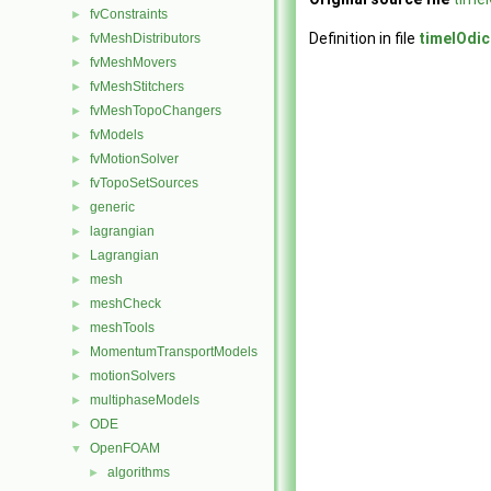
fvConstraints
►
Definition in file
timeIOdic
fvMeshDistributors
►
fvMeshMovers
►
fvMeshStitchers
►
fvMeshTopoChangers
►
fvModels
►
fvMotionSolver
►
fvTopoSetSources
►
generic
►
lagrangian
►
Lagrangian
►
mesh
►
meshCheck
►
meshTools
►
MomentumTransportModels
►
motionSolvers
►
multiphaseModels
►
ODE
►
OpenFOAM
▼
algorithms
►