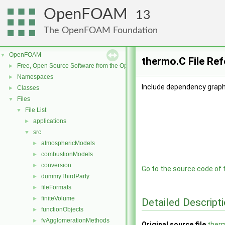
OpenFOAM
13
The OpenFOAM Foundation
OpenFOAM
▼
thermo.C File Re
Free, Open Source Software from the OpenFOAM Foundation
►
Namespaces
►
Include dependency graph
Classes
►
Files
▼
File List
▼
applications
►
src
▼
atmosphericModels
►
combustionModels
►
conversion
►
Go to the source code of th
dummyThirdParty
►
fileFormats
►
finiteVolume
►
Detailed Descript
functionObjects
►
fvAgglomerationMethods
►
Original source file
ther