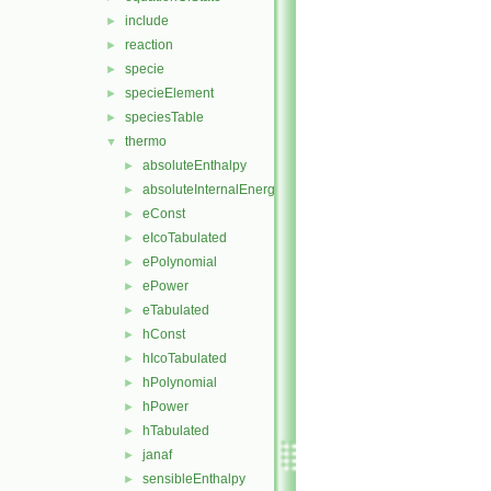
include
►
reaction
►
specie
►
specieElement
►
speciesTable
►
thermo
▼
absoluteEnthalpy
►
absoluteInternalEnergy
►
eConst
►
eIcoTabulated
►
ePolynomial
►
ePower
►
eTabulated
►
hConst
►
hIcoTabulated
►
hPolynomial
►
hPower
►
hTabulated
►
janaf
►
sensibleEnthalpy
►