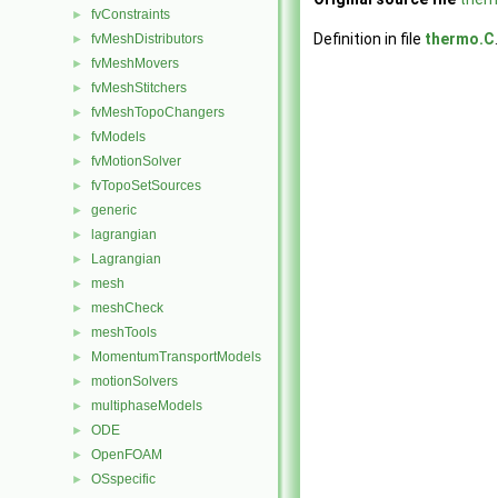
fvConstraints
►
Definition in file
thermo.C
.
fvMeshDistributors
►
fvMeshMovers
►
fvMeshStitchers
►
fvMeshTopoChangers
►
fvModels
►
fvMotionSolver
►
fvTopoSetSources
►
generic
►
lagrangian
►
Lagrangian
►
mesh
►
meshCheck
►
meshTools
►
MomentumTransportModels
►
motionSolvers
►
multiphaseModels
►
ODE
►
OpenFOAM
►
OSspecific
►