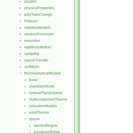
parallel
►
physicalProperties
►
polyTopoChange
►
Pstream
►
radiationModels
►
randomProcesses
►
renumber
►
rigidBodyMotion
►
sampling
►
specieTransfer
►
surfMesh
►
thermophysicalModels
▼
basic
►
chemistryModel
►
laminarFlameSpeed
►
multicomponentThermo
►
saturationModels
►
solidThermo
►
specie
▼
atomicWeights
►
equationOfState
►