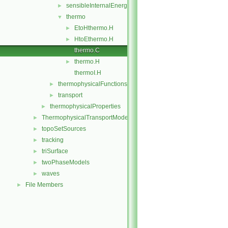
sensibleInternalEnergy
►
thermo
▼
EtoHthermo.H
►
HtoEthermo.H
►
thermo.C
thermo.H
►
thermoI.H
thermophysicalFunctions
►
transport
►
thermophysicalProperties
►
ThermophysicalTransportModels
►
topoSetSources
►
tracking
►
triSurface
►
twoPhaseModels
►
waves
►
File Members
►