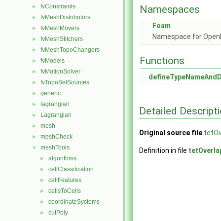
fvConstraints
►
Namespaces
fvMeshDistributors
►
Foam
fvMeshMovers
►
Namespace for Ope
fvMeshStitchers
►
fvMeshTopoChangers
►
Functions
fvModels
►
fvMotionSolver
►
defineTypeNameAnd
fvTopoSetSources
►
generic
►
lagrangian
►
Detailed Descript
Lagrangian
►
mesh
►
Original source file
tetO
meshCheck
►
meshTools
▼
Definition in file
tetOverl
algorithms
►
cellClassification
►
cellFeatures
►
cellsToCells
►
coordinateSystems
►
cutPoly
►