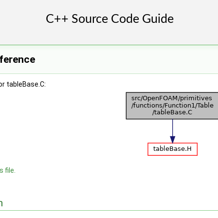
eference
or tableBase.C:
 file.
n