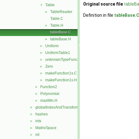
Original source file
tableB
Table
▼
TableReader
►
Definition in file
tableBase.
Table.C
Table.H
►
tableBase.C
tableBase.H
►
Uniform
►
UniformTable1
►
unknownTypeFunction1
►
Zero
►
makeFunction1s.C
►
makeFunction1s.H
►
Function2
►
Polynomial
►
maxMin.H
►
globalIndexAndTransform
►
hashes
►
ints
►
MatrixSpace
►
nil
►