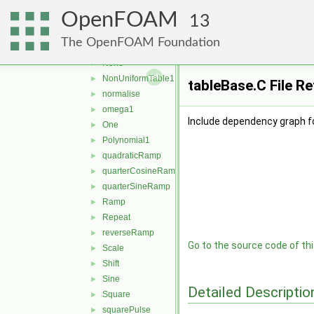
exponentialSqrRamp
►
OpenFOAM
Function1
►
13
halfCosineRamp
►
The OpenFOAM Foundation
linearRamp
►
None
►
NonUniformTable1
►
tableBase.C File R
normalise
►
omega1
►
Include dependency graph f
One
►
Polynomial1
►
quadraticRamp
►
quarterCosineRamp
►
quarterSineRamp
►
Ramp
►
Repeat
►
reverseRamp
►
Go to the source code of this
Scale
►
Shift
►
Sine
►
Detailed Descriptio
Square
►
squarePulse
►