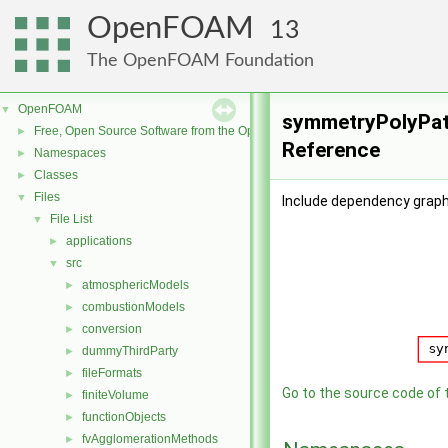
OpenFOAM
13
The OpenFOAM Foundation
OpenFOAM
▼
symmetryPolyPatc
Free, Open Source Software from the OpenFOAM Foundation
►
Reference
Namespaces
►
Classes
►
Files
▼
Include dependency grap
File List
▼
applications
►
src
▼
atmosphericModels
►
combustionModels
►
conversion
►
dummyThirdParty
►
fileFormats
►
Go to the source code of th
finiteVolume
►
functionObjects
►
fvAgglomerationMethods
►