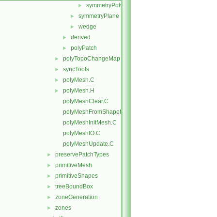
symmetryPolyPatch.H
►
symmetryPlane
►
wedge
►
derived
►
polyPatch
►
polyTopoChangeMap
►
syncTools
►
polyMesh.C
►
polyMesh.H
►
polyMeshClear.C
polyMeshFromShapeMesh.C
polyMeshInitMesh.C
polyMeshIO.C
polyMeshUpdate.C
preservePatchTypes
►
primitiveMesh
►
primitiveShapes
►
treeBoundBox
►
zoneGeneration
►
zones
►