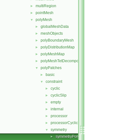
multiRegion
►
pointMesh
►
polyMesh
▼
globalMeshData
►
meshObjects
►
polyBoundaryMesh
►
polyDistributionMap
►
polyMeshMap
►
polyMeshTetDecomposition
►
polyPatches
▼
basic
►
constraint
▼
cyclic
►
cyclicSlip
►
empty
►
internal
►
processor
►
processorCyclic
►
symmetry
▼
symmetryPolyPatch.C
►