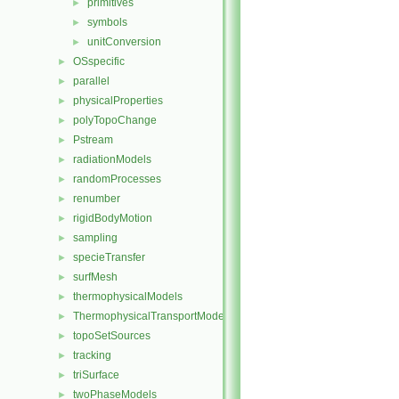
primitives
►
symbols
►
unitConversion
►
OSspecific
►
parallel
►
physicalProperties
►
polyTopoChange
►
Pstream
►
radiationModels
►
randomProcesses
►
renumber
►
rigidBodyMotion
►
sampling
►
specieTransfer
►
surfMesh
►
thermophysicalModels
►
ThermophysicalTransportModels
►
topoSetSources
►
tracking
►
triSurface
►
twoPhaseModels
►