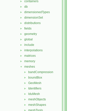
containers
►
db
►
dimensionedTypes
►
dimensionSet
►
distributions
►
fields
►
geometry
►
global
►
include
►
interpolations
►
matrices
►
memory
►
meshes
▼
bandCompression
►
boundBox
►
GeoMesh
►
Identifiers
►
lduMesh
►
meshObjects
►
meshShapes
►
meshTools
►