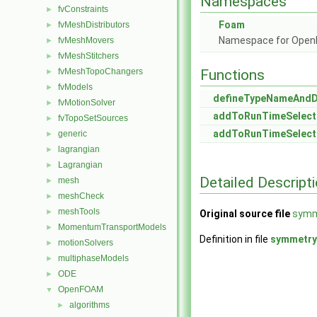
Namespaces
fvConstraints
►
Foam
fvMeshDistributors
►
Namespace for Ope
fvMeshMovers
►
fvMeshStitchers
►
fvMeshTopoChangers
Functions
►
fvModels
►
defineTypeNameAnd
fvMotionSolver
►
addToRunTimeSelect
fvTopoSetSources
►
addToRunTimeSelect
generic
►
lagrangian
►
Lagrangian
►
Detailed Descript
mesh
►
meshCheck
►
meshTools
►
Original source file
symm
MomentumTransportModels
►
Definition in file
symmetry
motionSolvers
►
multiphaseModels
►
ODE
►
OpenFOAM
▼
algorithms
►