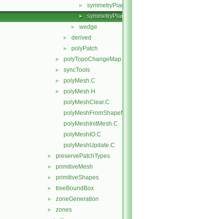
symmetryPlanePolyPatch.C
►
symmetryPlanePolyPatch.H
►
wedge
►
derived
►
polyPatch
►
polyTopoChangeMap
►
syncTools
►
polyMesh.C
►
polyMesh.H
►
polyMeshClear.C
polyMeshFromShapeMesh.C
polyMeshInitMesh.C
polyMeshIO.C
polyMeshUpdate.C
preservePatchTypes
►
primitiveMesh
►
primitiveShapes
►
treeBoundBox
►
zoneGeneration
►
zones
►