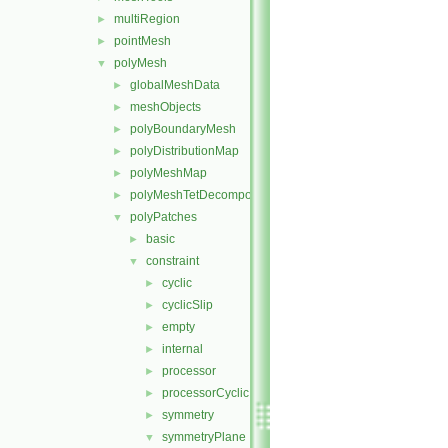
multiRegion
►
pointMesh
►
polyMesh
▼
globalMeshData
►
meshObjects
►
polyBoundaryMesh
►
polyDistributionMap
►
polyMeshMap
►
polyMeshTetDecomposition
►
polyPatches
▼
basic
►
constraint
▼
cyclic
►
cyclicSlip
►
empty
►
internal
►
processor
►
processorCyclic
►
symmetry
►
symmetryPlane
▼