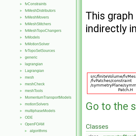
fvConstraints
►
fvMeshDistributors
►
This graph 
fvMeshMovers
►
fvMeshStitchers
►
indirectly i
fvMeshTopoChangers
►
fvModels
►
fvMotionSolver
►
fvTopoSetSources
►
generic
►
lagrangian
►
Lagrangian
►
mesh
►
meshCheck
►
meshTools
►
MomentumTransportModels
►
Go to the s
motionSolvers
►
multiphaseModels
►
ODE
►
OpenFOAM
▼
Classes
algorithms
►