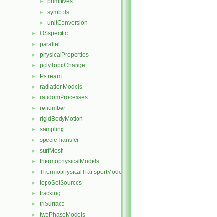
primitives
►
symbols
►
unitConversion
►
OSspecific
►
parallel
►
physicalProperties
►
polyTopoChange
►
Pstream
►
radiationModels
►
randomProcesses
►
renumber
►
rigidBodyMotion
►
sampling
►
specieTransfer
►
surfMesh
►
thermophysicalModels
►
ThermophysicalTransportModels
►
topoSetSources
►
tracking
►
triSurface
►
twoPhaseModels
►