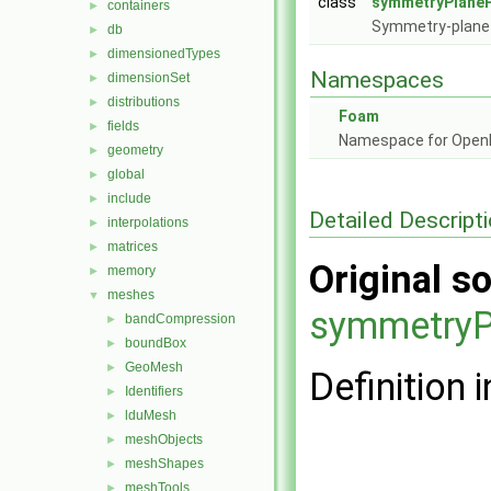
class
symmetryPlaneP
containers
►
Symmetry-plane
db
►
dimensionedTypes
►
Namespaces
dimensionSet
►
distributions
►
Foam
fields
►
Namespace for Ope
geometry
►
global
►
include
►
Detailed Descript
interpolations
►
matrices
►
Original so
memory
►
meshes
▼
symmetryP
bandCompression
►
boundBox
►
GeoMesh
►
Definition i
Identifiers
►
lduMesh
►
meshObjects
►
meshShapes
►
meshTools
►