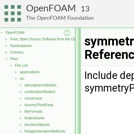
OpenFOAM
13
The OpenFOAM Foundation
OpenFOAM
▼
symmetr
Free, Open Source Software from the OpenFOAM Foundation
►
Namespaces
►
Referen
Classes
►
Files
▼
File List
▼
Include de
applications
►
src
▼
symmetryP
atmosphericModels
►
combustionModels
►
conversion
►
dummyThirdParty
►
fileFormats
►
finiteVolume
►
functionObjects
►
fvAgglomerationMethods
►