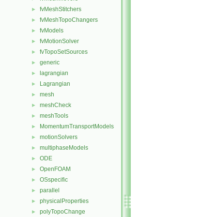
fvMeshStitchers
►
fvMeshTopoChangers
►
fvModels
►
fvMotionSolver
►
fvTopoSetSources
►
generic
►
lagrangian
►
Lagrangian
►
mesh
►
meshCheck
►
meshTools
►
MomentumTransportModels
►
motionSolvers
►
multiphaseModels
►
ODE
►
OpenFOAM
►
OSspecific
►
parallel
►
physicalProperties
►
polyTopoChange
►