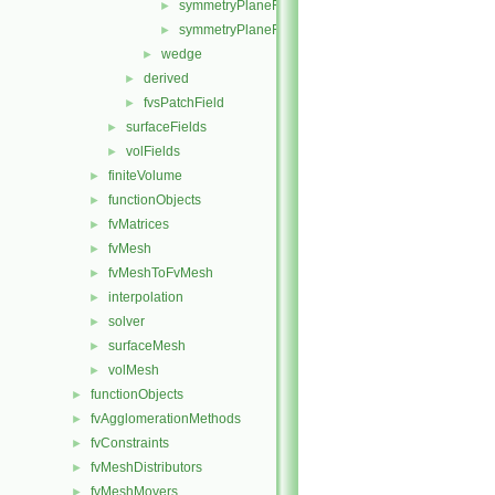
symmetryPlaneFvsPatchFields.H
►
symmetryPlaneFvsPatchFieldsFwd.H
►
wedge
►
derived
►
fvsPatchField
►
surfaceFields
►
volFields
►
finiteVolume
►
functionObjects
►
fvMatrices
►
fvMesh
►
fvMeshToFvMesh
►
interpolation
►
solver
►
surfaceMesh
►
volMesh
►
functionObjects
►
fvAgglomerationMethods
►
fvConstraints
►
fvMeshDistributors
►
fvMeshMovers
►