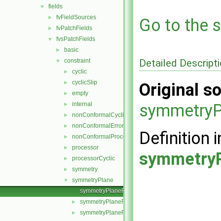
fields
▼
fvFieldSources
►
Go to the s
fvPatchFields
►
fvsPatchFields
▼
basic
►
Detailed Descript
constraint
▼
cyclic
►
cyclicSlip
►
Original so
empty
►
internal
symmetryP
►
nonConformalCyclic
►
nonConformalError
►
Definition i
nonConformalProcessorCyclic
►
processor
►
symmetryP
processorCyclic
►
symmetry
►
symmetryPlane
▼
symmetryPlaneFvsPatchField.C
symmetryPlaneFvsPatchField.H
►
symmetryPlaneFvsPatchFields.C
►