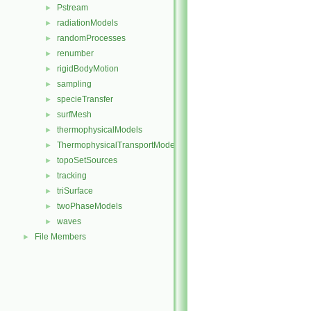
Pstream
►
radiationModels
►
randomProcesses
►
renumber
►
rigidBodyMotion
►
sampling
►
specieTransfer
►
surfMesh
►
thermophysicalModels
►
ThermophysicalTransportModels
►
topoSetSources
►
tracking
►
triSurface
►
twoPhaseModels
►
waves
►
File Members
►