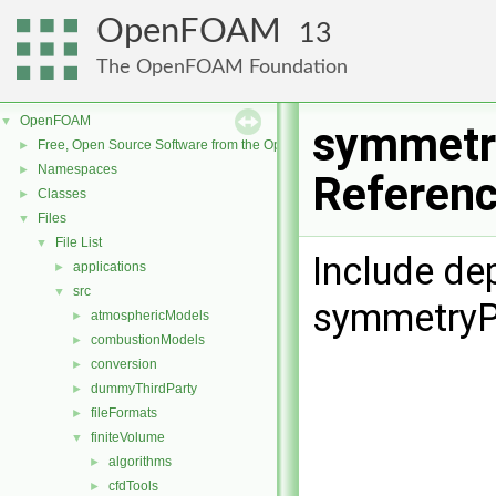
OpenFOAM
13
The OpenFOAM Foundation
OpenFOAM
▼
symmetry
Free, Open Source Software from the OpenFOAM Foundation
►
Namespaces
►
Referen
Classes
►
Files
▼
File List
▼
Include de
applications
►
src
▼
symmetryP
atmosphericModels
►
combustionModels
►
conversion
►
dummyThirdParty
►
fileFormats
►
finiteVolume
▼
algorithms
►
cfdTools
►