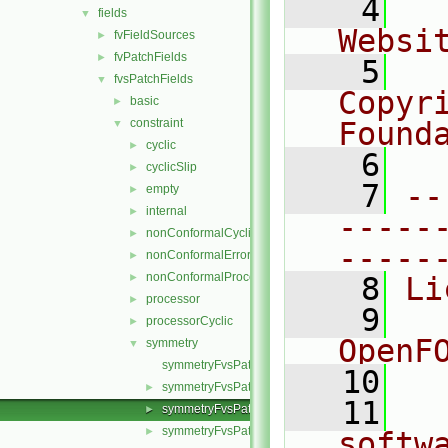
    4
  
fields
▼
Websi
fvFieldSources
►
fvPatchFields
►
    5
  
fvsPatchFields
▼
Copyr
basic
►
constraint
Found
▼
cyclic
►
    6
  
cyclicSlip
►
    7
--
empty
►
internal
►
-----
nonConformalCyclic
►
-----
nonConformalError
►
nonConformalProcessorCyclic
►
    8
Li
processor
►
    9
  
processorCyclic
►
OpenF
symmetry
▼
symmetryFvsPatchField.C
   10
symmetryFvsPatchField.H
►
   11
  
symmetryFvsPatchFields.C
►
symmetryFvsPatchFields.H
►
softw