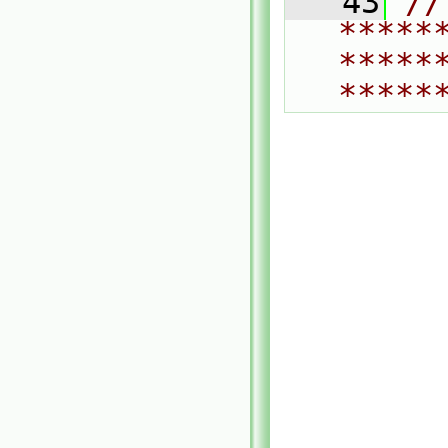
   43
// 
*****
*****
*****