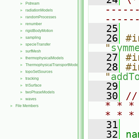
Pstream
►
-----
radiationModels
►
-----
randomProcesses
►
renumber
►
   25
rigidBodyMotion
►
   26
#i
sampling
►
specieTransfer
"
symm
►
surfMesh
►
   27
#i
thermophysicalModels
►
   28
#i
ThermophysicalTransportModels
►
topoSetSources
►
"
addT
tracking
►
   29
triSurface
►
twoPhaseModels
►
   30
//
waves
►
* * *
File Members
►
* * *
   31
   32
na