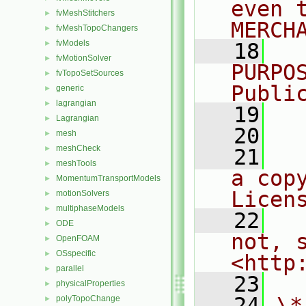
even 
fvMeshStitchers
►
MERCH
fvMeshTopoChangers
►
fvModels
►
   18
  
fvMotionSolver
►
PURPO
fvTopoSetSources
►
Publi
generic
►
lagrangian
►
   19
  
Lagrangian
►
   20
mesh
►
meshCheck
►
   21
  
meshTools
►
a cop
MomentumTransportModels
►
Licen
motionSolvers
►
multiphaseModels
►
   22
  
ODE
►
not, s
OpenFOAM
►
OSspecific
►
<http
parallel
►
   23
physicalProperties
►
   24
\*
polyTopoChange
►