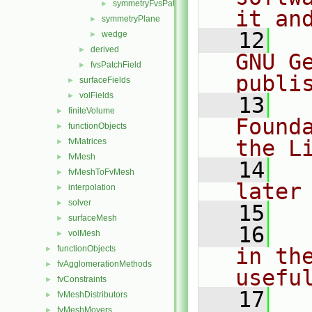
symmetryFvsPatchFieldsFwd.H
►
it an
symmetryPlane
►
   12
  
wedge
►
derived
►
GNU G
fvsPatchField
►
publi
surfaceFields
►
volFields
►
   13
  
finiteVolume
►
Found
functionObjects
►
the L
fvMatrices
►
fvMesh
►
   14
  
fvMeshToFvMesh
►
later
interpolation
►
solver
►
   15
surfaceMesh
►
   16
  
volMesh
►
functionObjects
in the
►
fvAgglomerationMethods
►
usefu
fvConstraints
►
   17
  
fvMeshDistributors
►
fvMeshMovers
►