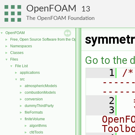
OpenFOAM
13
The OpenFOAM Foundation
OpenFOAM
▼
symmetr
Free, Open Source Software from the OpenFOAM Foundation
►
Namespaces
►
Classes
►
Go to the d
Files
▼
File List
▼
    1
/*
applications
►
-----
src
▼
atmosphericModels
►
-----
combustionModels
►
    2
  
conversion
►
dummyThirdParty
►
    3
  
fileFormats
►
OpenF
finiteVolume
▼
Toolb
algorithms
►
cfdTools
►