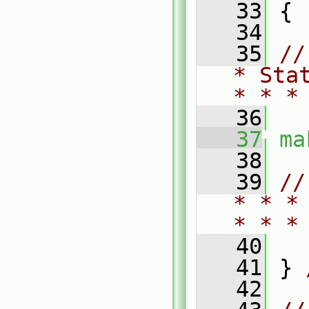
   33
 {
   34
   35
//
* Sta
* * *
   36
   37
ma
   38
   39
//
* * *
* * *
   40
   41
 } 
   42