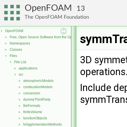
OpenFOAM
13
The OpenFOAM Foundation
OpenFOAM
▼
symmTra
Free, Open Source Software from the OpenFOAM Foundation
►
Namespaces
►
Classes
►
Files
▼
3D symmetr
File List
▼
operations
applications
►
src
▼
atmosphericModels
►
Include de
combustionModels
►
conversion
►
symmTrans
dummyThirdParty
►
fileFormats
►
finiteVolume
►
functionObjects
►
fvAgglomerationMethods
►