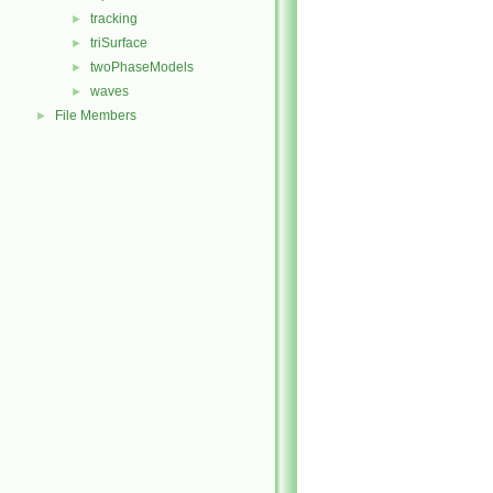
tracking
►
triSurface
►
twoPhaseModels
►
waves
►
File Members
►