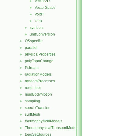
Vector2D
►
VectorSpace
►
VoidT
►
zero
►
symbols
►
unitConversion
►
OSspecific
►
parallel
►
physicalProperties
►
polyTopoChange
►
Pstream
►
radiationModels
►
randomProcesses
►
renumber
►
rigidBodyMotion
►
sampling
►
specieTransfer
►
surfMesh
►
thermophysicalModels
►
ThermophysicalTransportModels
►
topoSetSources
►