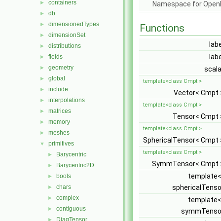
containers
►
Namespace for Ope
db
►
dimensionedTypes
►
Functions
dimensionSet
►
lab
distributions
►
lab
fields
►
geometry
►
scal
global
►
template<class Cmpt >
include
►
Vector< Cmpt
interpolations
►
template<class Cmpt >
matrices
►
Tensor< Cmpt
memory
►
template<class Cmpt >
meshes
►
SphericalTensor< Cmpt
primitives
▼
template<class Cmpt >
Barycentric
►
SymmTensor< Cmpt
Barycentric2D
►
template
bools
►
chars
sphericalTens
►
complex
►
template
contiguous
►
symmTenso
DiagTensor
►