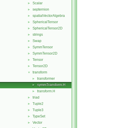
Scalar
►
septernion
►
spatialVectorAlgebra
►
SphericalTensor
►
SphericalTensor2D
►
strings
►
Swap
►
SymmTensor
►
SymmTensor2D
►
Tensor
►
Tensor2D
►
transform
▼
transformer
►
symmTransform.H
►
transform.H
►
triad
►
Tuple2
►
Tuple3
►
TypeSet
►
Vector
►