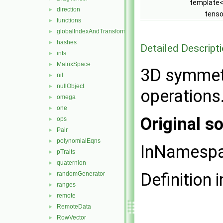
template
direction
►
tens
functions
►
globalIndexAndTransform
►
hashes
►
Detailed Descript
ints
►
MatrixSpace
►
3D symmetr
nil
►
nullObject
►
operations
omega
►
one
►
Original so
ops
►
Pair
►
polynomialEqns
►
InNamesp
pTraits
►
quaternion
►
Definition i
randomGenerator
►
ranges
►
remote
►
RemoteData
►
RowVector
►