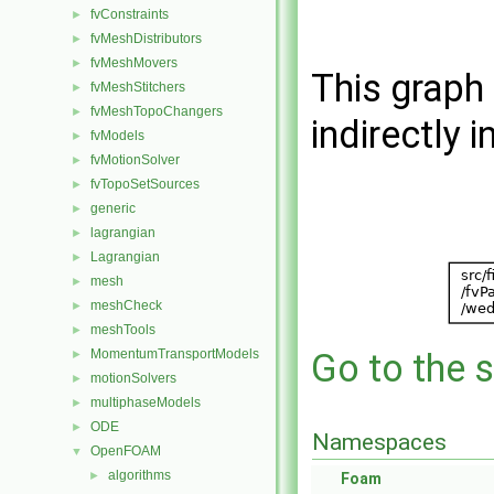
fvConstraints
►
fvMeshDistributors
►
fvMeshMovers
►
This graph 
fvMeshStitchers
►
fvMeshTopoChangers
►
indirectly i
fvModels
►
fvMotionSolver
►
fvTopoSetSources
►
generic
►
lagrangian
►
Lagrangian
►
mesh
►
meshCheck
►
meshTools
►
MomentumTransportModels
Go to the s
►
motionSolvers
►
multiphaseModels
►
ODE
►
Namespaces
OpenFOAM
▼
algorithms
►
Foam