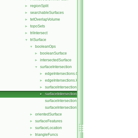
regionSplit
►
searchableSurfaces
►
tetOverlapVolume
►
topoSets
►
triIntersect
►
triSurface
▼
booleanOps
▼
booleanSurface
►
intersectedSurface
►
surfaceIntersection
▼
edgeIntersections.C
►
edgeIntersections.H
►
surfaceIntersection.C
►
surfaceIntersection.H
►
surfaceIntersectionFuncs.C
surfaceIntersectionTemplates.C
orientedSurface
►
surfaceFeatures
►
surfaceLocation
►
triangleFuncs
►