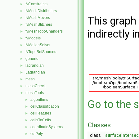
fvConstraints
►
fvMeshDistributors
►
This graph 
fvMeshMovers
►
fvMeshStitchers
►
indirectly i
fvMeshTopoChangers
►
fvModels
►
fvMotionSolver
►
fvTopoSetSources
►
generic
►
lagrangian
►
Lagrangian
►
mesh
►
meshCheck
►
meshTools
▼
algorithms
►
Go to the s
cellClassification
►
cellFeatures
►
cellsToCells
►
Classes
coordinateSystems
►
cutPoly
►
class
surfaceIntersec