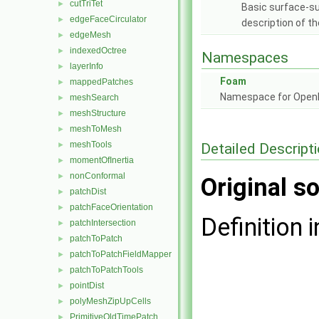
cutTriTet
►
Basic surface-su
edgeFaceCirculator
►
description of th
edgeMesh
►
indexedOctree
►
Namespaces
layerInfo
►
Foam
mappedPatches
►
Namespace for Ope
meshSearch
►
meshStructure
►
meshToMesh
►
meshTools
Detailed Descript
►
momentOfInertia
►
nonConformal
►
Original so
patchDist
►
patchFaceOrientation
►
Definition i
patchIntersection
►
patchToPatch
►
patchToPatchFieldMapper
►
patchToPatchTools
►
pointDist
►
polyMeshZipUpCells
►
PrimitiveOldTimePatch
►