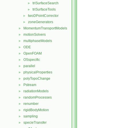
triSurfaceSearch
►
triSurfaceTools
►
twoDPointCorrector
►
zoneGenerators
►
MomentumTransportModels
►
motionSolvers
►
multiphaseModels
►
ODE
►
OpenFOAM
►
OSspecific
►
parallel
►
physicalProperties
►
polyTopoChange
►
Pstream
►
radiationModels
►
randomProcesses
►
renumber
►
rigidBodyMotion
►
sampling
►
specieTransfer
►