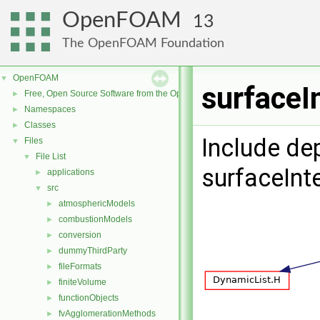
OpenFOAM
13
The OpenFOAM Foundation
OpenFOAM
▼
surfaceI
Free, Open Source Software from the OpenFOAM Foundation
►
Namespaces
►
Classes
►
Include de
Files
▼
File List
▼
surfaceInt
applications
►
src
▼
atmosphericModels
►
combustionModels
►
conversion
►
dummyThirdParty
►
fileFormats
►
finiteVolume
►
functionObjects
►
fvAgglomerationMethods
►