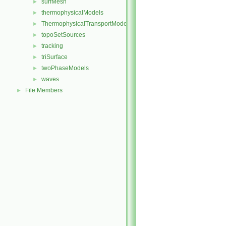
surfMesh
►
thermophysicalModels
►
ThermophysicalTransportModels
►
topoSetSources
►
tracking
►
triSurface
►
twoPhaseModels
►
waves
►
File Members
►