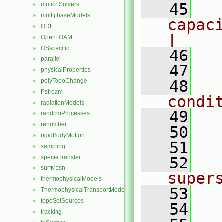
   45
  
motionSolvers
►
multiphaseModels
►
capaci
ODE
►
|
OpenFOAM
►
OSspecific
►
   46
  
parallel
►
   47
physicalProperties
►
polyTopoChange
   48
  
►
Pstream
►
condi
radiationModels
►
   49
  
randomProcesses
►
renumber
►
   50
  
rigidBodyMotion
►
   51
  
sampling
►
specieTransfer
►
   52
    
surfMesh
►
super
thermophysicalModels
►
   53
  
ThermophysicalTransportModels
►
topoSetSources
►
   54
  
tracking
►