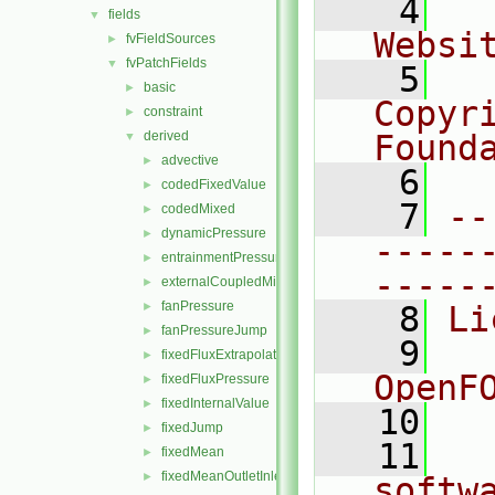
    4
  
fields
▼
Websi
fvFieldSources
►
fvPatchFields
▼
    5
  
basic
►
Copyr
constraint
►
derived
Found
▼
advective
►
    6
  
codedFixedValue
►
    7
--
codedMixed
►
dynamicPressure
►
-----
entrainmentPressure
►
-----
externalCoupledMixed
►
fanPressure
►
    8
Li
fanPressureJump
►
    9
  
fixedFluxExtrapolatedPressure
►
OpenF
fixedFluxPressure
►
fixedInternalValue
►
   10
fixedJump
►
   11
  
fixedMean
►
fixedMeanOutletInlet
►
softw