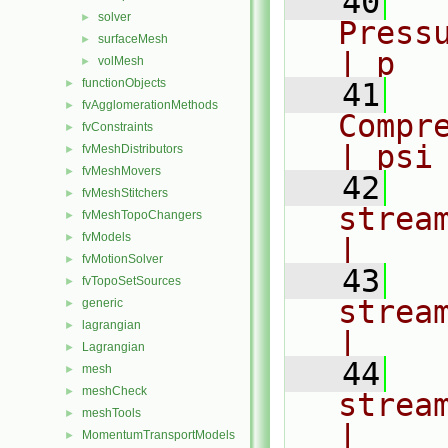
   40
  
solver
►
Pressur
surfaceMesh
►
| p
volMesh
►
functionObjects
►
   41
  
fvAgglomerationMethods
►
Compres
fvConstraints
►
| psi
fvMeshDistributors
►
fvMeshMovers
►
   42
  
fvMeshStitchers
►
stream 
fvMeshTopoChangers
►
fvModels
►
|
fvMotionSolver
►
   43
  
fvTopoSetSources
►
stream 
generic
►
lagrangian
►
|
Lagrangian
►
   44
  
mesh
►
meshCheck
►
stream 
meshTools
►
|
MomentumTransportModels
►