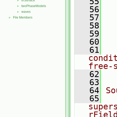
   55
  
triSurface
►
twoPhaseModels
►
   56
  
waves
►
   57
  
File Members
►
   58
  
   59
   60
  
   61
  
condi
free-
   62
  
   63
   64
So
   65
super
rFiel