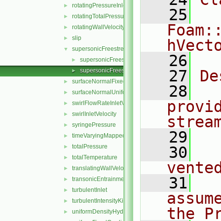
rotatingPressureInletOutletVelocity
►
   25
rotatingTotalPressure
►
Foam:
rotatingWallVelocity
►
slip
►
hVect
supersonicFreestream
▼
   26
supersonicFreestreamFvPatchVectorField.C
►
supersonicFreestreamFvPatchVectorField.H
   27
De
►
surfaceNormalFixedValue
►
   28
  
surfaceNormalUniformFixedValue
►
provi
swirlFlowRateInletVelocity
►
swirlInletVelocity
►
strea
syringePressure
►
   29
timeVaryingMappedFixedValue
►
totalPressure
►
   30
  
totalTemperature
►
vente
translatingWallVelocity
►
   31
  
transonicEntrainmentPressure
►
turbulentInlet
►
assum
turbulentIntensityKineticEnergyInlet
►
the P
uniformDensityHydrostaticPressure
►