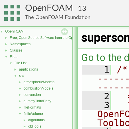
OpenFOAM
13
The OpenFOAM Foundation
OpenFOAM
▼
superson
Free, Open Source Software from the OpenFOAM Foundation
►
Namespaces
►
Classes
►
Go to the d
Files
▼
File List
▼
    1
/*
applications
►
-----
src
▼
atmosphericModels
►
-----
combustionModels
►
    2
  
conversion
►
dummyThirdParty
►
    3
  
fileFormats
►
OpenF
finiteVolume
▼
Toolb
algorithms
►
cfdTools
►