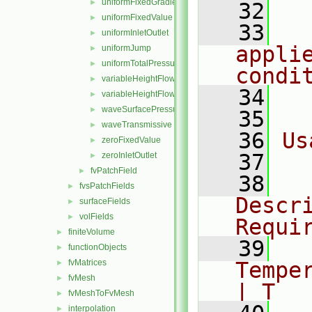
uniformFixedGradient
►
   32
  
uniformFixedValue
►
   33
  
uniformInletOutlet
►
applie
uniformJump
►
uniformTotalPressure
►
condi
variableHeightFlowRate
►
   34
  
variableHeightFlowRateInletVelocity
►
waveSurfacePressure
►
   35
waveTransmissive
►
   36
Us
zeroFixedValue
►
   37
  
zeroInletOutlet
►
fvPatchField
►
   38
  
fvsPatchFields
►
Descri
surfaceFields
►
volFields
►
Requi
finiteVolume
►
   39
  
functionObjects
►
fvMatrices
Tempera
►
fvMesh
►
| T
fvMeshToFvMesh
►
interpolation
►