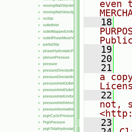
even 
movingWallSlipVelocity
►
MERCH
movingWallVelocity
►
noSlip
►
   18
  
outletInlet
►
PURPO
outletMappedUniformInlet
►
Publi
outletPhaseMeanVelocity
►
partialSlip
►
   19
  
phaseHydrostaticPressure
►
   20
plenumPressure
►
pressure
►
   21
  
pressureDirectedInletOutletVelocity
►
a cop
pressureDirectedInletVelocity
►
Licen
pressureInletOutletParSlipVelocity
►
pressureInletOutletVelocity
►
   22
  
pressureInletUniformVelocity
►
not, s
pressureInletVelocity
►
pressureNormalInletOutletVelocity
►
<http
prghCyclicPressure
►
   23
PrghPressure
►
   24
Cl
prghTotalHydrostaticPressure
►