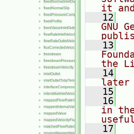
fixedNormalInletOutletVelocity
►
it an
fixedNormalSlip
►
   12
  
fixedPressureCompressibleDensity
►
fixedProfile
►
GNU G
fixedValueInletOutlet
►
publi
flowRateInletVelocity
►
flowRateOutletVelocity
►
   13
  
fluxCorrectedVelocity
►
Found
freestream
►
the L
freestreamPressure
►
freestreamVelocity
►
   14
  
inletOutlet
►
later
inletOutletTotalTemperature
►
interfaceCompression
►
   15
interstitialInletVelocity
►
   16
  
mappedFlowRateVelocity
►
mappedInternalValue
in the
►
mappedValue
►
usefu
mappedVelocityFlux
►
   17
  
matchedFlowRateOutletVelocity
►
movingMappedWallVelocity
►