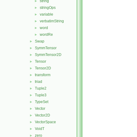
string
►
stringOps
►
variable
►
verbatimString
►
word
►
wordRe
►
Swap
►
SymmTensor
►
SymmTensor2D
►
Tensor
►
Tensor2D
►
transform
►
triad
►
Tuple2
►
Tuple3
►
TypeSet
►
Vector
►
Vector2D
►
VectorSpace
►
VoidT
►
zero
►