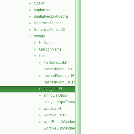
Scalar
►
septernion
►
spatialVectorAlgebra
►
SphericalTensor
►
SphericalTensor2D
►
strings
▼
fileName
►
functionName
►
lists
▼
fileNameList.H
►
hashedWordList.C
hashedWordList.H
►
hashedWordListI.H
stringList.H
►
stringListOps.H
►
stringListOpsTemplates.C
wordList.H
►
wordReList.H
►
wordReListMatcher.H
►
wordReListMatcherI.H