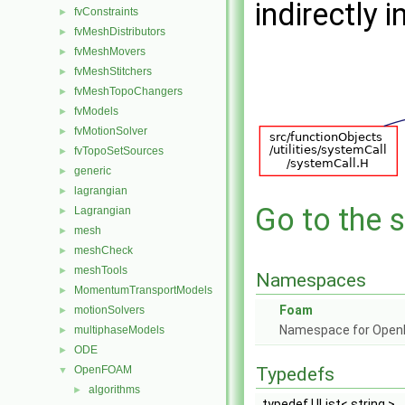
indirectly i
fvConstraints
►
fvMeshDistributors
►
fvMeshMovers
►
fvMeshStitchers
►
fvMeshTopoChangers
►
fvModels
►
fvMotionSolver
►
fvTopoSetSources
►
generic
►
lagrangian
►
Go to the s
Lagrangian
►
mesh
►
meshCheck
►
meshTools
►
Namespaces
MomentumTransportModels
►
Foam
motionSolvers
►
Namespace for Ope
multiphaseModels
►
ODE
►
OpenFOAM
Typedefs
▼
algorithms
►
typedef UList< string >