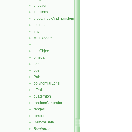
direction
►
functions
►
globalIndexAndTransform
►
hashes
►
ints
►
MatrixSpace
►
nil
►
nullObject
►
omega
►
one
►
ops
►
Pair
►
polynomialEqns
►
pTraits
►
quaternion
►
randomGenerator
►
ranges
►
remote
►
RemoteData
►
RowVector
►