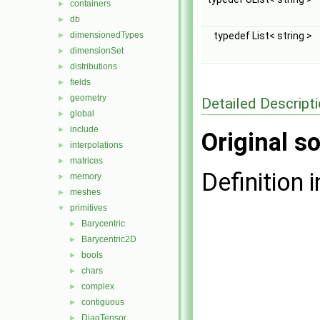
containers
►
db
►
dimensionedTypes
typedef List< string >
►
dimensionSet
►
distributions
►
fields
►
geometry
►
Detailed Descript
global
►
include
►
Original so
interpolations
►
matrices
►
Definition i
memory
►
meshes
►
primitives
▼
Barycentric
►
Barycentric2D
►
bools
►
chars
►
complex
►
contiguous
►
DiagTensor
►