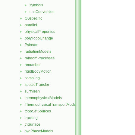
symbols
►
unitConversion
►
OSspecific
►
parallel
►
physicalProperties
►
polyTopoChange
►
Pstream
►
radiationModels
►
randomProcesses
►
renumber
►
rigidBodyMotion
►
sampling
►
specieTransfer
►
surfMesh
►
thermophysicalModels
►
ThermophysicalTransportModels
►
topoSetSources
►
tracking
►
triSurface
►
twoPhaseModels
►