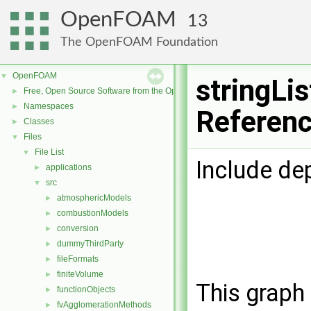
OpenFOAM
13
The OpenFOAM Foundation
OpenFOAM
▼
stringLis
Free, Open Source Software from the OpenFOAM Foundation
►
Namespaces
►
Referen
Classes
►
Files
▼
File List
▼
Include de
applications
►
src
▼
atmosphericModels
►
combustionModels
►
conversion
►
dummyThirdParty
►
fileFormats
►
finiteVolume
►
This graph 
functionObjects
►
fvAgglomerationMethods
►