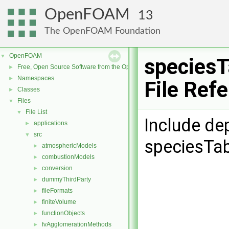
OpenFOAM
13
The OpenFOAM Foundation
OpenFOAM
▼
speciesT
Free, Open Source Software from the OpenFOAM Foundation
►
Namespaces
►
File Ref
Classes
►
Files
▼
File List
▼
Include de
applications
►
src
▼
speciesTab
atmosphericModels
►
combustionModels
►
conversion
►
dummyThirdParty
►
fileFormats
►
finiteVolume
►
functionObjects
►
fvAgglomerationMethods
►