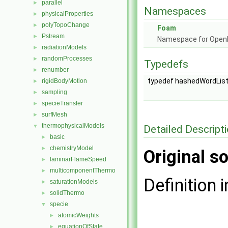
parallel
►
Namespaces
physicalProperties
►
polyTopoChange
►
Foam
Pstream
►
Namespace for Ope
radiationModels
►
randomProcesses
►
Typedefs
renumber
►
typedef hashedWordLis
rigidBodyMotion
►
sampling
►
specieTransfer
►
surfMesh
►
thermophysicalModels
▼
Detailed Descript
basic
►
chemistryModel
►
Original so
laminarFlameSpeed
►
multicomponentThermo
►
Definition i
saturationModels
►
solidThermo
►
specie
▼
atomicWeights
►
equationOfState
►