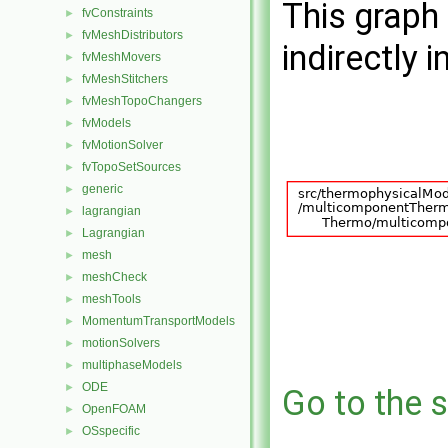
This graph 
fvConstraints
►
fvMeshDistributors
►
indirectly i
fvMeshMovers
►
fvMeshStitchers
►
fvMeshTopoChangers
►
fvModels
►
fvMotionSolver
►
fvTopoSetSources
►
generic
►
lagrangian
►
Lagrangian
►
mesh
►
meshCheck
►
meshTools
►
MomentumTransportModels
►
motionSolvers
►
multiphaseModels
►
ODE
►
Go to the s
OpenFOAM
►
OSspecific
►