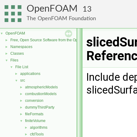
OpenFOAM
13
The OpenFOAM Foundation
OpenFOAM
▼
slicedSu
Free, Open Source Software from the OpenFOAM Foundation
►
Namespaces
►
Referen
Classes
►
Files
▼
File List
▼
Include de
applications
►
src
▼
slicedSurf
atmosphericModels
►
combustionModels
►
conversion
►
dummyThirdParty
►
fileFormats
►
finiteVolume
▼
algorithms
►
cfdTools
►