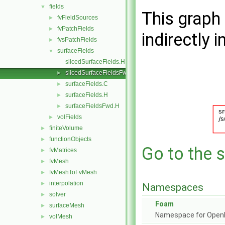
fields
▼
This graph 
fvFieldSources
►
fvPatchFields
►
indirectly i
fvsPatchFields
►
surfaceFields
▼
slicedSurfaceFields.H
slicedSurfaceFieldsFwd.H
►
surfaceFields.C
►
surfaceFields.H
►
surfaceFieldsFwd.H
►
volFields
►
finiteVolume
►
functionObjects
►
Go to the s
fvMatrices
►
fvMesh
►
fvMeshToFvMesh
►
interpolation
►
Namespaces
solver
►
Foam
surfaceMesh
►
Namespace for Ope
volMesh
►