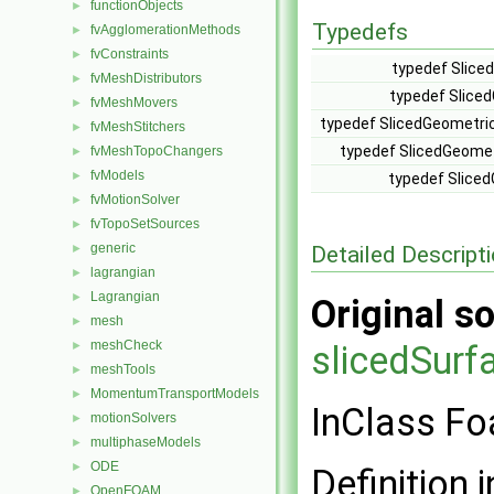
functionObjects
►
Typedefs
fvAgglomerationMethods
►
fvConstraints
►
typedef Slice
fvMeshDistributors
►
typedef Slice
fvMeshMovers
►
typedef SlicedGeometric
fvMeshStitchers
►
typedef SlicedGeome
fvMeshTopoChangers
►
fvModels
►
typedef Slice
fvMotionSolver
►
fvTopoSetSources
►
generic
Detailed Descript
►
lagrangian
►
Lagrangian
►
Original so
mesh
►
meshCheck
►
slicedSurf
meshTools
►
MomentumTransportModels
►
InClass Fo
motionSolvers
►
multiphaseModels
►
ODE
►
Definition i
OpenFOAM
►