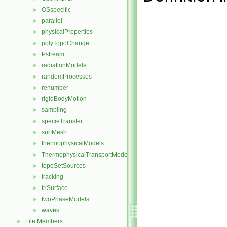
OSspecific
►
parallel
►
physicalProperties
►
polyTopoChange
►
Pstream
►
radiationModels
►
randomProcesses
►
renumber
►
rigidBodyMotion
►
sampling
►
specieTransfer
►
surfMesh
►
thermophysicalModels
►
ThermophysicalTransportModels
►
topoSetSources
►
tracking
►
triSurface
►
twoPhaseModels
►
waves
►
File Members
►