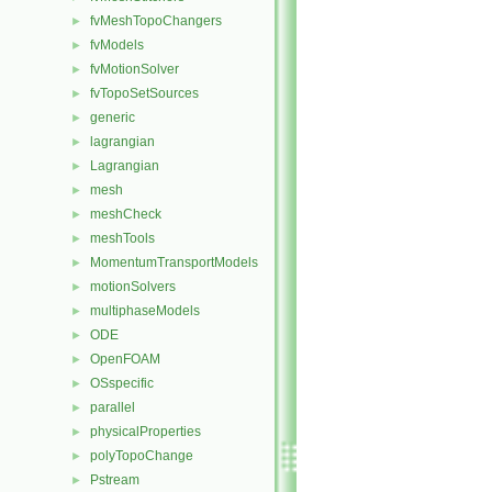
fvMeshTopoChangers
►
fvModels
►
fvMotionSolver
►
fvTopoSetSources
►
generic
►
lagrangian
►
Lagrangian
►
mesh
►
meshCheck
►
meshTools
►
MomentumTransportModels
►
motionSolvers
►
multiphaseModels
►
ODE
►
OpenFOAM
►
OSspecific
►
parallel
►
physicalProperties
►
polyTopoChange
►
Pstream
►