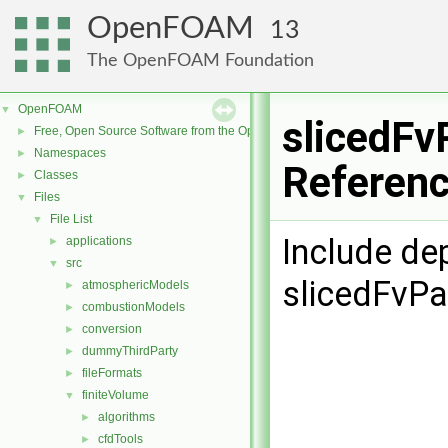
OpenFOAM
13
The OpenFOAM Foundation
OpenFOAM
▼
slicedFv
Free, Open Source Software from the OpenFOAM Foundation
►
Namespaces
►
Referen
Classes
►
Files
▼
File List
▼
Include de
applications
►
src
▼
slicedFvPa
atmosphericModels
►
combustionModels
►
conversion
►
dummyThirdParty
►
fileFormats
►
finiteVolume
▼
algorithms
►
cfdTools
►