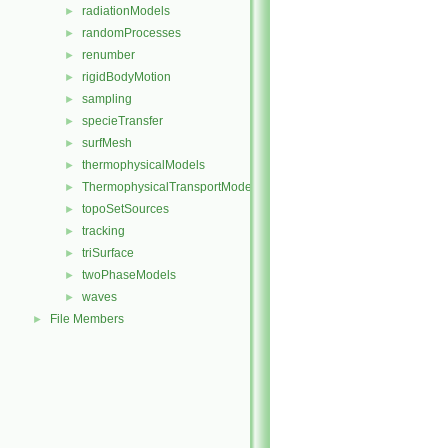
radiationModels
►
randomProcesses
►
renumber
►
rigidBodyMotion
►
sampling
►
specieTransfer
►
surfMesh
►
thermophysicalModels
►
ThermophysicalTransportModels
►
topoSetSources
►
tracking
►
triSurface
►
twoPhaseModels
►
waves
►
File Members
►