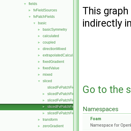
fields
▼
This graph 
fvFieldSources
►
fvPatchFields
▼
indirectly i
basic
▼
basicSymmetry
►
calculated
►
coupled
►
directionMixed
►
extrapolatedCalculated
►
fixedGradient
►
fixedValue
►
mixed
►
sliced
▼
Go to the s
slicedFvPatchField.C
slicedFvPatchField.H
►
slicedFvPatchFields.C
►
slicedFvPatchFields.H
►
Namespaces
slicedFvPatchFieldsFwd.H
►
Foam
transform
►
Namespace for Ope
zeroGradient
►