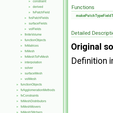
constraint
►
Functions
derived
►
fvPatchField
►
makePatchTypeField
fvsPatchFields
►
surfaceFields
►
volFields
►
Detailed Descript
finiteVolume
►
functionObjects
►
Original so
fvMatrices
►
fvMesh
►
fvMeshToFvMesh
►
Definition i
interpolation
►
solver
►
surfaceMesh
►
volMesh
►
functionObjects
►
fvAgglomerationMethods
►
fvConstraints
►
fvMeshDistributors
►
fvMeshMovers
►
fvMeshStitchers
►