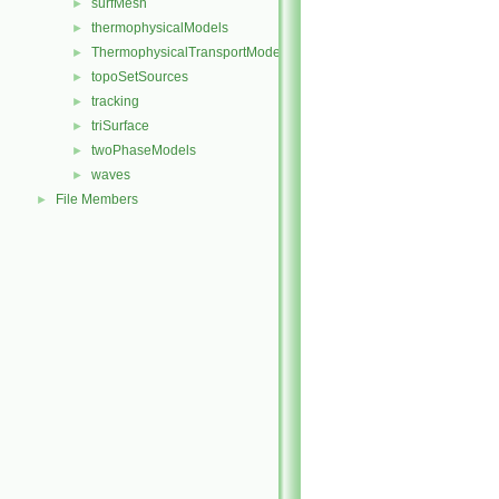
surfMesh
►
thermophysicalModels
►
ThermophysicalTransportModels
►
topoSetSources
►
tracking
►
triSurface
►
twoPhaseModels
►
waves
►
File Members
►