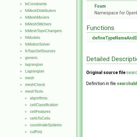
fvConstraints
►
Foam
fvMeshDistributors
►
Namespace for Ope
fvMeshMovers
►
fvMeshStitchers
►
Functions
fvMeshTopoChangers
►
fvModels
defineTypeNameAnd
►
fvMotionSolver
►
fvTopoSetSources
►
Detailed Descript
generic
►
lagrangian
►
Lagrangian
►
Original source file
sear
mesh
►
Definition in file
searchab
meshCheck
►
meshTools
▼
algorithms
►
cellClassification
►
cellFeatures
►
cellsToCells
►
coordinateSystems
►
cutPoly
►