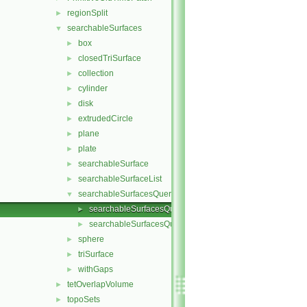
regionSplit
►
searchableSurfaces
▼
box
►
closedTriSurface
►
collection
►
cylinder
►
disk
►
extrudedCircle
►
plane
►
plate
►
searchableSurface
►
searchableSurfaceList
►
searchableSurfacesQueries
▼
searchableSurfacesQueries.C
►
searchableSurfacesQueries.H
►
sphere
►
triSurface
►
withGaps
►
tetOverlapVolume
►
topoSets
►