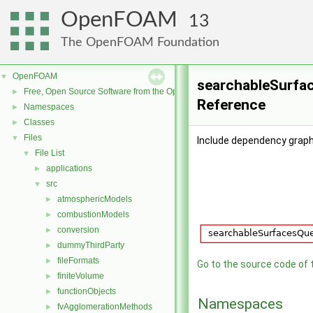
OpenFOAM
13
The OpenFOAM Foundation
OpenFOAM
▼
searchableSurfac
Free, Open Source Software from the OpenFOAM Foundation
►
Reference
Namespaces
►
Classes
►
Files
▼
Include dependency graph
File List
▼
applications
►
src
▼
atmosphericModels
►
combustionModels
►
conversion
►
dummyThirdParty
►
fileFormats
►
Go to the source code of th
finiteVolume
►
functionObjects
►
Namespaces
fvAgglomerationMethods
►