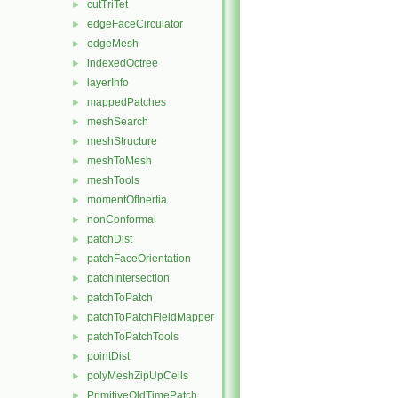
cutTriTet
►
edgeFaceCirculator
►
edgeMesh
►
indexedOctree
►
layerInfo
►
mappedPatches
►
meshSearch
►
meshStructure
►
meshToMesh
►
meshTools
►
momentOfInertia
►
nonConformal
►
patchDist
►
patchFaceOrientation
►
patchIntersection
►
patchToPatch
►
patchToPatchFieldMapper
►
patchToPatchTools
►
pointDist
►
polyMeshZipUpCells
►
PrimitiveOldTimePatch
►