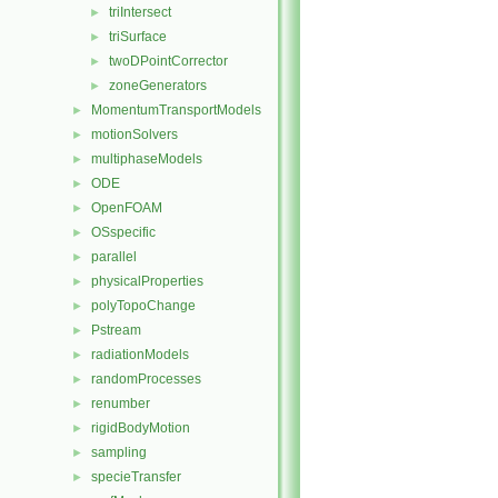
triIntersect
►
triSurface
►
twoDPointCorrector
►
zoneGenerators
►
MomentumTransportModels
►
motionSolvers
►
multiphaseModels
►
ODE
►
OpenFOAM
►
OSspecific
►
parallel
►
physicalProperties
►
polyTopoChange
►
Pstream
►
radiationModels
►
randomProcesses
►
renumber
►
rigidBodyMotion
►
sampling
►
specieTransfer
►