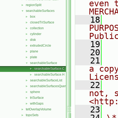
even 
regionSplit
►
MERCH
searchableSurfaces
▼
box
►
   18
  
closedTriSurface
►
PURPO
collection
►
Publi
cylinder
►
disk
►
   19
  
extrudedCircle
►
   20
plane
►
plate
►
   21
  
searchableSurface
▼
a cop
searchableSurface.C
►
Licen
searchableSurface.H
►
searchableSurfaceList
►
   22
  
searchableSurfacesQueries
►
not, s
sphere
►
triSurface
►
<http
withGaps
►
   23
tetOverlapVolume
►
   24
\*
topoSets
►