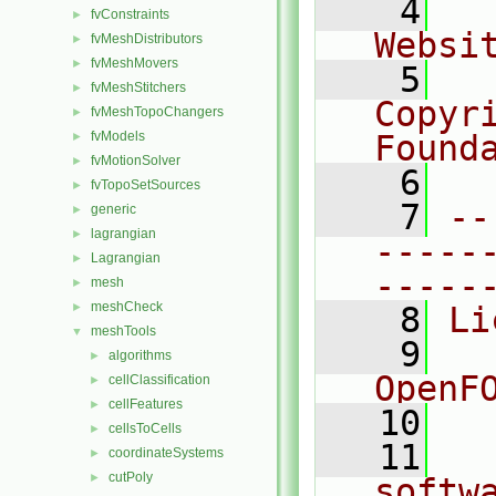
    4
  
fvConstraints
►
Websi
fvMeshDistributors
►
fvMeshMovers
►
    5
  
fvMeshStitchers
►
Copyr
fvMeshTopoChangers
►
fvModels
Found
►
fvMotionSolver
►
    6
  
fvTopoSetSources
►
    7
--
generic
►
lagrangian
►
-----
Lagrangian
►
-----
mesh
►
meshCheck
►
    8
Li
meshTools
▼
    9
  
algorithms
►
OpenF
cellClassification
►
cellFeatures
►
   10
cellsToCells
►
   11
  
coordinateSystems
►
cutPoly
►
softw