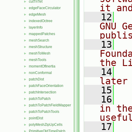
cutTriTet
►
it an
edgeFaceCirculator
►
   12
  
edgeMesh
►
indexedOctree
►
GNU G
layerInfo
►
publi
mappedPatches
►
meshSearch
►
   13
  
meshStructure
►
Found
meshToMesh
►
the L
meshTools
►
momentOfInertia
►
   14
  
nonConformal
►
later
patchDist
►
patchFaceOrientation
►
   15
patchIntersection
►
   16
  
patchToPatch
►
patchToPatchFieldMapper
in the
►
patchToPatchTools
►
usefu
pointDist
►
   17
  
polyMeshZipUpCells
►
PrimitiveOldTimePatch
►