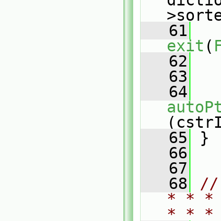
dicti
>sort
   61
exit
(
   62
   
   63
   64
autoP
(cstr
   65
 }
   66
   67
   68
//
* * *
* * *