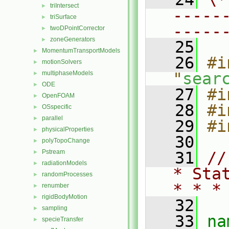
triIntersect
►
-----
triSurface
►
-----
twoDPointCorrector
►
zoneGenerators
►
   25
MomentumTransportModels
►
   26
#i
motionSolvers
►
multiphaseModels
"
sear
►
ODE
►
   27
#i
OpenFOAM
►
   28
#i
OSspecific
►
parallel
►
   29
#i
physicalProperties
►
   30
polyTopoChange
►
Pstream
►
   31
//
radiationModels
►
* Sta
randomProcesses
►
* * *
renumber
►
rigidBodyMotion
►
   32
sampling
►
   33
na
specieTransfer
►