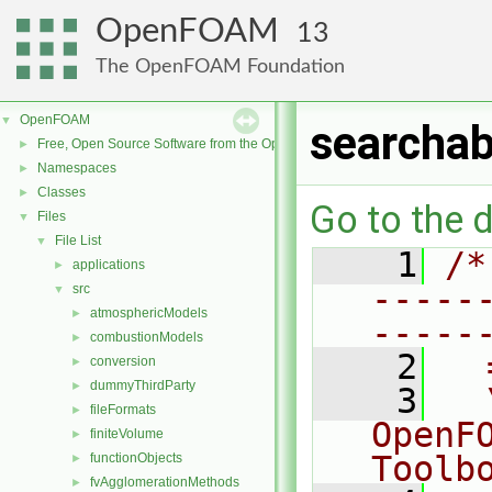
OpenFOAM
13
The OpenFOAM Foundation
OpenFOAM
▼
searchab
Free, Open Source Software from the OpenFOAM Foundation
►
Namespaces
►
Classes
►
Go to the d
Files
▼
File List
▼
    1
/*
applications
►
-----
src
▼
atmosphericModels
►
-----
combustionModels
►
    2
  
conversion
►
dummyThirdParty
►
    3
  
fileFormats
►
OpenF
finiteVolume
►
Toolb
functionObjects
►
fvAgglomerationMethods
►