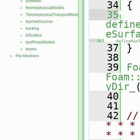
surfMesh
►
   34
 {
thermophysicalModels
►
   35
ThermophysicalTransportModels
►
defin
topoSetSources
►
tracking
►
eSurf
triSurface
►
   36
defineRun
twoPhaseModels
►
   37
 }
waves
►
   38
File Members
►
   39
Fo
Foam:
yDir_
   40
   41
   42
//
* * *
* * *