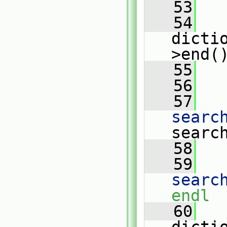
   53
   54
dicti
>end(
   55
   
   56
   57
   
searc
searc
   58
   
   59
   
searc
endl
   60
   