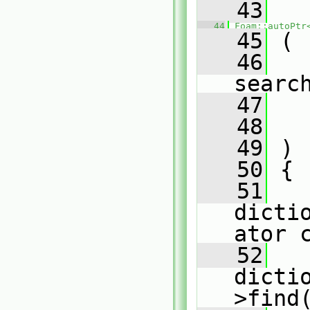
   43
   44
Foam::autoPtr
   45
 (
   46
searc
   47
   48
   49
 )
   50
 {
   51
dicti
ator 
   52
dicti
>find