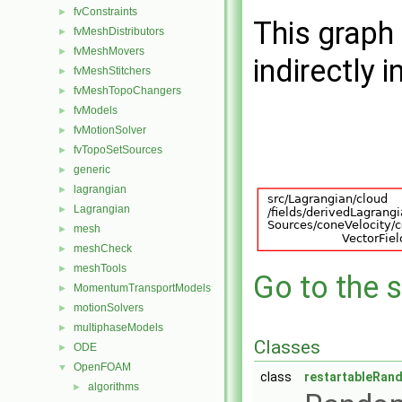
fvConstraints
►
This graph 
fvMeshDistributors
►
fvMeshMovers
►
indirectly i
fvMeshStitchers
►
fvMeshTopoChangers
►
fvModels
►
fvMotionSolver
►
fvTopoSetSources
►
generic
►
lagrangian
►
Lagrangian
►
mesh
►
meshCheck
►
meshTools
►
Go to the s
MomentumTransportModels
►
motionSolvers
►
multiphaseModels
►
Classes
ODE
►
OpenFOAM
▼
class
restartableRan
algorithms
►