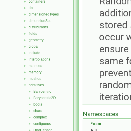
Random
containers
►
db
►
additio
dimensionedTypes
►
dimensionSet
►
stored 
distributions
►
occur w
fields
►
geometry
►
ensure 
global
►
include
►
same fo
interpolations
►
matrices
►
prevent
memory
►
meshes
►
randomi
primitives
▼
Barycentric
►
iterati
Barycentric2D
►
bools
►
chars
►
Namespaces
complex
►
Foam
contiguous
►
DiagTensor
►