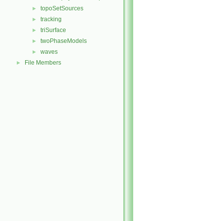
topoSetSources
►
tracking
►
triSurface
►
twoPhaseModels
►
waves
►
File Members
►