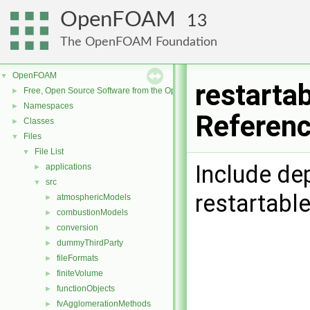
OpenFOAM
13
The OpenFOAM Foundation
OpenFOAM
▼
restarta
Free, Open Source Software from the OpenFOAM Foundation
►
Namespaces
►
Referen
Classes
►
Files
▼
File List
▼
Include de
applications
►
src
▼
restartab
atmosphericModels
►
combustionModels
►
conversion
►
dummyThirdParty
►
fileFormats
►
finiteVolume
►
functionObjects
►
fvAgglomerationMethods
►