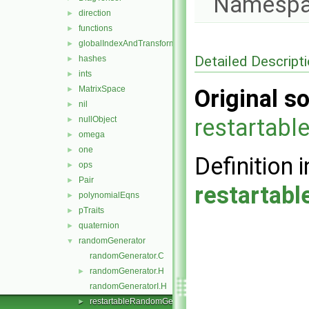
Namespa
direction
►
functions
►
globalIndexAndTransform
►
Detailed Descript
hashes
►
ints
►
MatrixSpace
►
Original so
nil
►
restartab
nullObject
►
omega
►
one
►
Definition i
ops
►
Pair
►
restartab
polynomialEqns
►
pTraits
►
quaternion
►
randomGenerator
▼
randomGenerator.C
randomGenerator.H
►
randomGeneratorI.H
restartableRandomGenerator.H
►