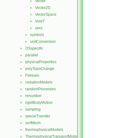
Vector
►
Vector2D
►
VectorSpace
►
VoidT
►
zero
►
symbols
►
unitConversion
►
OSspecific
►
parallel
►
physicalProperties
►
polyTopoChange
►
Pstream
►
radiationModels
►
randomProcesses
►
renumber
►
rigidBodyMotion
►
sampling
►
specieTransfer
►
surfMesh
►
thermophysicalModels
►
ThermophysicalTransportModels
►