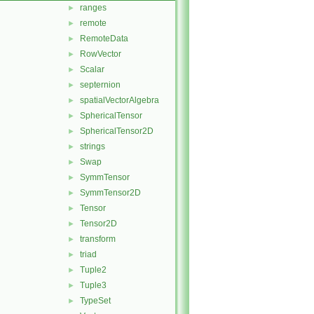
ranges
►
remote
►
RemoteData
►
RowVector
►
Scalar
►
septernion
►
spatialVectorAlgebra
►
SphericalTensor
►
SphericalTensor2D
►
strings
►
Swap
►
SymmTensor
►
SymmTensor2D
►
Tensor
►
Tensor2D
►
transform
►
triad
►
Tuple2
►
Tuple3
►
TypeSet
►