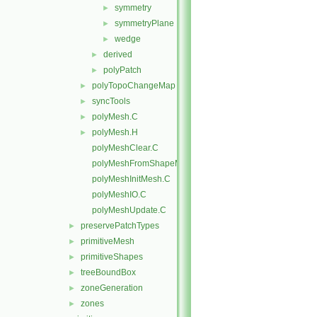
symmetry
►
symmetryPlane
►
wedge
►
derived
►
polyPatch
►
polyTopoChangeMap
►
syncTools
►
polyMesh.C
►
polyMesh.H
►
polyMeshClear.C
polyMeshFromShapeMesh.C
polyMeshInitMesh.C
polyMeshIO.C
polyMeshUpdate.C
preservePatchTypes
►
primitiveMesh
►
primitiveShapes
►
treeBoundBox
►
zoneGeneration
►
zones
►