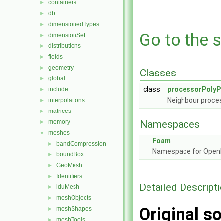
containers
►
db
►
dimensionedTypes
►
Go to the s
dimensionSet
►
distributions
►
fields
►
geometry
►
Classes
global
►
class
processorPolyP
include
►
Neighbour proce
interpolations
►
matrices
►
memory
Namespaces
►
meshes
▼
Foam
bandCompression
►
Namespace for Ope
boundBox
►
GeoMesh
►
Identifiers
►
Detailed Descript
lduMesh
►
meshObjects
►
Original so
meshShapes
►
meshTools
►