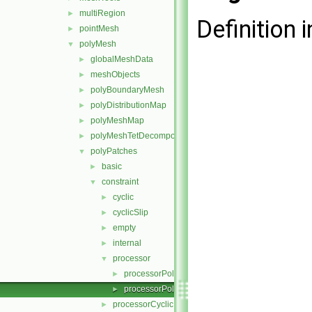
multiRegion
►
Definition i
pointMesh
►
polyMesh
▼
globalMeshData
►
meshObjects
►
polyBoundaryMesh
►
polyDistributionMap
►
polyMeshMap
►
polyMeshTetDecomposition
►
polyPatches
▼
basic
►
constraint
▼
cyclic
►
cyclicSlip
►
empty
►
internal
►
processor
▼
processorPolyPatch.C
►
processorPolyPatch.H
►
processorCyclic
►