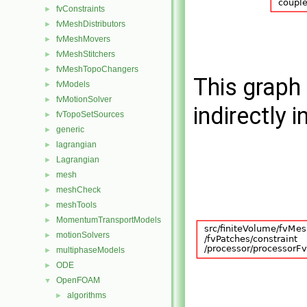
fvConstraints
►
fvMeshDistributors
►
fvMeshMovers
►
fvMeshStitchers
►
fvMeshTopoChangers
►
This graph 
fvModels
►
fvMotionSolver
►
indirectly i
fvTopoSetSources
►
generic
►
lagrangian
►
Lagrangian
►
mesh
►
meshCheck
►
meshTools
►
MomentumTransportModels
►
motionSolvers
►
multiphaseModels
►
ODE
►
OpenFOAM
▼
algorithms
►