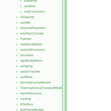
primitives
►
symbols
►
unitConversion
►
OSspecific
►
parallel
►
physicalProperties
►
polyTopoChange
►
Pstream
►
radiationModels
►
randomProcesses
►
renumber
►
rigidBodyMotion
►
sampling
►
specieTransfer
►
surfMesh
►
thermophysicalModels
►
ThermophysicalTransportModels
►
topoSetSources
►
tracking
►
triSurface
►
twoPhaseModels
►