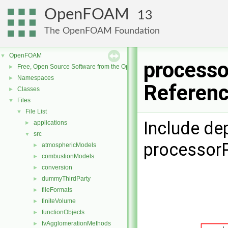
OpenFOAM
13
The OpenFOAM Foundation
OpenFOAM
▼
processo
Free, Open Source Software from the OpenFOAM Foundation
►
Namespaces
►
Referen
Classes
►
Files
▼
File List
▼
Include de
applications
►
src
▼
processor
atmosphericModels
►
combustionModels
►
conversion
►
dummyThirdParty
►
fileFormats
►
finiteVolume
►
functionObjects
►
fvAgglomerationMethods
►