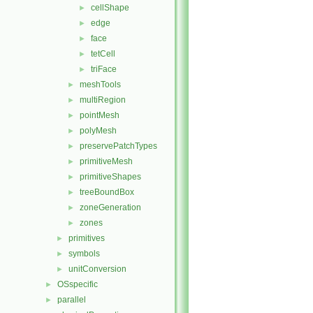
cellShape
►
edge
►
face
►
tetCell
►
triFace
►
meshTools
►
multiRegion
►
pointMesh
►
polyMesh
►
preservePatchTypes
►
primitiveMesh
►
primitiveShapes
►
treeBoundBox
►
zoneGeneration
►
zones
►
primitives
►
symbols
►
unitConversion
►
OSspecific
►
parallel
►