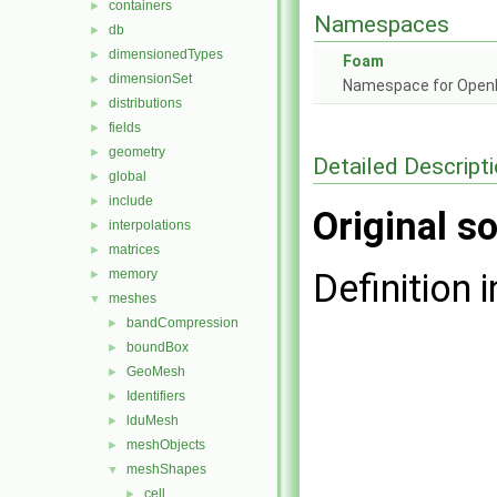
containers
►
Namespaces
db
►
dimensionedTypes
►
Foam
dimensionSet
►
Namespace for Ope
distributions
►
fields
►
geometry
►
Detailed Descript
global
►
include
►
Original so
interpolations
►
matrices
►
memory
Definition i
►
meshes
▼
bandCompression
►
boundBox
►
GeoMesh
►
Identifiers
►
lduMesh
►
meshObjects
►
meshShapes
▼
cell
►