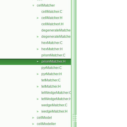
cellMatcher
▼
cellMatcher.C
cellMatcher.H
►
cellMatcherI.H
degenerateMatcher.C
degenerateMatcher.H
►
hexMatcher.C
hexMatcher.H
►
prismMatcher.C
prismMatcher.H
►
pyrMatcher.C
pyrMatcher.H
►
tetMatcher.C
tetMatcher.H
►
tetWedgeMatcher.C
tetWedgeMatcher.H
►
wedgeMatcher.C
wedgeMatcher.H
►
cellModel
►
cellModeller
►