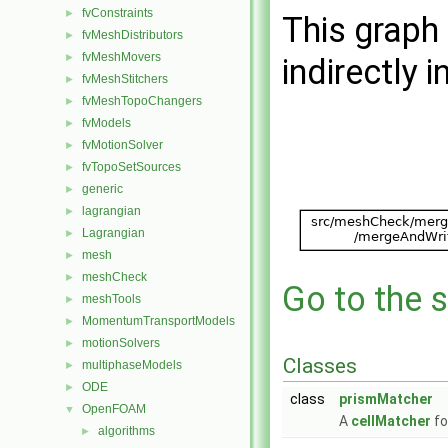
fvConstraints
►
This graph 
fvMeshDistributors
►
fvMeshMovers
►
indirectly i
fvMeshStitchers
►
fvMeshTopoChangers
►
fvModels
►
fvMotionSolver
►
fvTopoSetSources
►
generic
►
lagrangian
►
Lagrangian
►
mesh
►
meshCheck
►
Go to the s
meshTools
►
MomentumTransportModels
►
motionSolvers
►
Classes
multiphaseModels
►
ODE
►
class
prismMatcher
OpenFOAM
▼
A
cellMatcher
fo
algorithms
►