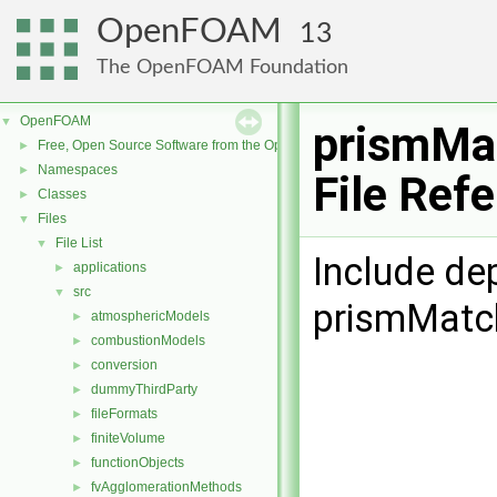
OpenFOAM
13
The OpenFOAM Foundation
OpenFOAM
▼
prismMa
Free, Open Source Software from the OpenFOAM Foundation
►
Namespaces
►
File Ref
Classes
►
Files
▼
File List
▼
Include de
applications
►
src
▼
prismMatc
atmosphericModels
►
combustionModels
►
conversion
►
dummyThirdParty
►
fileFormats
►
finiteVolume
►
functionObjects
►
fvAgglomerationMethods
►