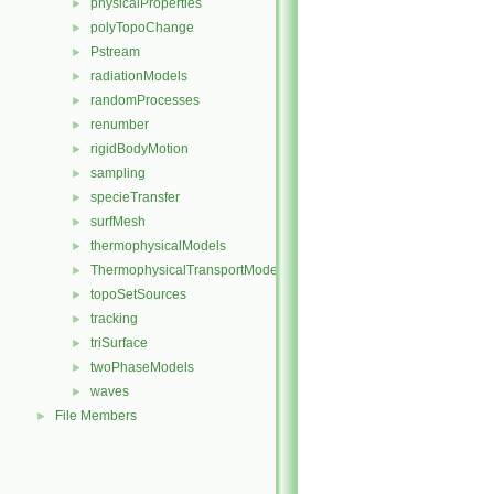
physicalProperties
►
polyTopoChange
►
Pstream
►
radiationModels
►
randomProcesses
►
renumber
►
rigidBodyMotion
►
sampling
►
specieTransfer
►
surfMesh
►
thermophysicalModels
►
ThermophysicalTransportModels
►
topoSetSources
►
tracking
►
triSurface
►
twoPhaseModels
►
waves
►
File Members
►