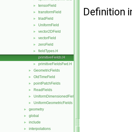
tensorField
►
Definition i
transformField
►
triadField
►
UniformField
►
vector2DField
►
vectorField
►
zeroField
►
fieldTypes.H
►
primitiveFields.H
primitiveFieldsFwd.H
►
GeometricFields
►
OldTimeField
►
pointPatchFields
►
ReadFields
►
UniformDimensionedFields
►
UniformGeometricFields
►
geometry
►
global
►
include
►
interpolations
►