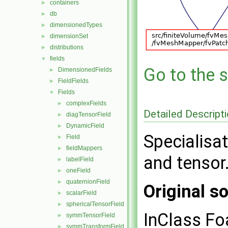
containers
►
db
►
dimensionedTypes
►
dimensionSet
►
distributions
►
fields
▼
Go to the s
DimensionedFields
►
FieldFields
►
Fields
▼
complexFields
►
Detailed Descript
diagTensorField
►
DynamicField
►
Specialisat
Field
►
fieldMappers
►
and tensor
labelField
►
oneField
►
quaternionField
►
Original so
scalarField
►
sphericalTensorField
►
InClass Fo
symmTensorField
►
symmTransformField
►