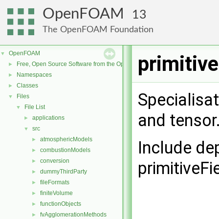
OpenFOAM
13
The OpenFOAM Foundation
OpenFOAM
▼
primitiv
Free, Open Source Software from the OpenFOAM Foundation
►
Namespaces
►
Classes
►
Specialisat
Files
▼
File List
▼
and tensor
applications
►
src
▼
atmosphericModels
►
Include de
combustionModels
►
conversion
►
primitiveFi
dummyThirdParty
►
fileFormats
►
finiteVolume
►
functionObjects
►
fvAgglomerationMethods
►