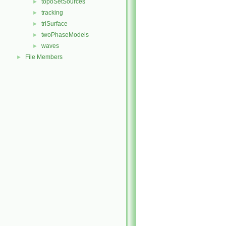
topoSetSources
►
tracking
►
triSurface
►
twoPhaseModels
►
waves
►
File Members
►