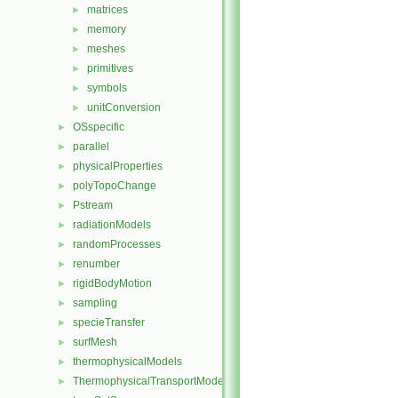
matrices
►
memory
►
meshes
►
primitives
►
symbols
►
unitConversion
►
OSspecific
►
parallel
►
physicalProperties
►
polyTopoChange
►
Pstream
►
radiationModels
►
randomProcesses
►
renumber
►
rigidBodyMotion
►
sampling
►
specieTransfer
►
surfMesh
►
thermophysicalModels
►
ThermophysicalTransportModels
►