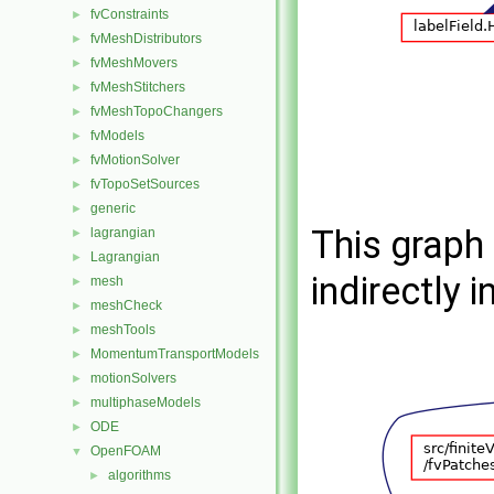
fvConstraints
►
fvMeshDistributors
►
fvMeshMovers
►
fvMeshStitchers
►
fvMeshTopoChangers
►
fvModels
►
fvMotionSolver
►
fvTopoSetSources
►
generic
►
This graph 
lagrangian
►
Lagrangian
►
indirectly i
mesh
►
meshCheck
►
meshTools
►
MomentumTransportModels
►
motionSolvers
►
multiphaseModels
►
ODE
►
OpenFOAM
▼
algorithms
►