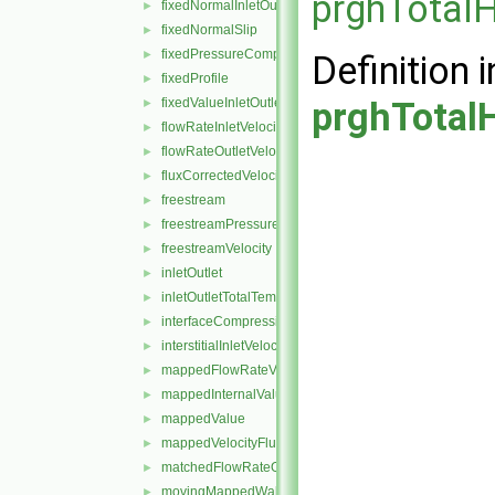
prghTotalH
fixedNormalInletOutletVelocity
►
fixedNormalSlip
►
fixedPressureCompressibleDensity
►
Definition i
fixedProfile
►
fixedValueInletOutlet
prghTotal
►
flowRateInletVelocity
►
flowRateOutletVelocity
►
fluxCorrectedVelocity
►
freestream
►
freestreamPressure
►
freestreamVelocity
►
inletOutlet
►
inletOutletTotalTemperature
►
interfaceCompression
►
interstitialInletVelocity
►
mappedFlowRateVelocity
►
mappedInternalValue
►
mappedValue
►
mappedVelocityFlux
►
matchedFlowRateOutletVelocity
►
movingMappedWallVelocity
►