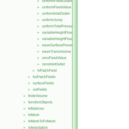
uniformFixedGradient
►
uniformFixedValue
►
uniformInletOutlet
►
uniformJump
►
uniformTotalPressure
►
variableHeightFlowRate
►
variableHeightFlowRateInletVelocity
►
waveSurfacePressure
►
waveTransmissive
►
zeroFixedValue
►
zeroInletOutlet
►
fvPatchField
►
fvsPatchFields
►
surfaceFields
►
volFields
►
finiteVolume
►
functionObjects
►
fvMatrices
►
fvMesh
►
fvMeshToFvMesh
►
interpolation
►