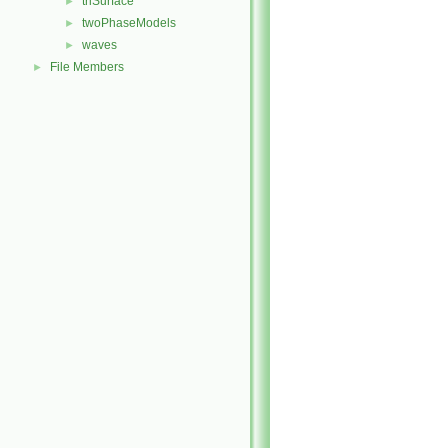
triSurface
►
twoPhaseModels
►
waves
►
File Members
►