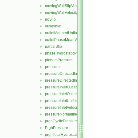
movingWallSlipVelocity
►
movingWallVelocity
►
noSlip
►
outletInlet
►
outletMappedUniformInlet
►
outletPhaseMeanVelocity
►
partialSlip
►
phaseHydrostaticPressure
►
plenumPressure
►
pressure
►
pressureDirectedInletOutletVelocity
►
pressureDirectedInletVelocity
►
pressureInletOutletParSlipVelocity
►
pressureInletOutletVelocity
►
pressureInletUniformVelocity
►
pressureInletVelocity
►
pressureNormalInletOutletVelocity
►
prghCyclicPressure
►
PrghPressure
►
prghTotalHydrostaticPressure
▼