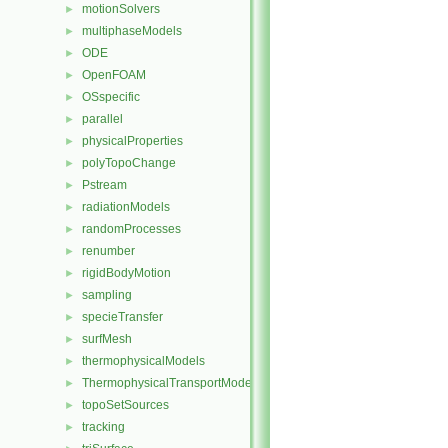
motionSolvers
►
multiphaseModels
►
ODE
►
OpenFOAM
►
OSspecific
►
parallel
►
physicalProperties
►
polyTopoChange
►
Pstream
►
radiationModels
►
randomProcesses
►
renumber
►
rigidBodyMotion
►
sampling
►
specieTransfer
►
surfMesh
►
thermophysicalModels
►
ThermophysicalTransportModels
►
topoSetSources
►
tracking
►