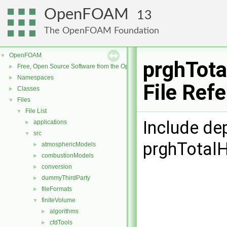
OpenFOAM
13
The OpenFOAM Foundation
OpenFOAM
▼
prghTota
Free, Open Source Software from the OpenFOAM Foundation
►
Namespaces
►
File Ref
Classes
►
Files
▼
File List
▼
Include de
applications
►
src
▼
prghTotalH
atmosphericModels
►
combustionModels
►
conversion
►
dummyThirdParty
►
fileFormats
►
finiteVolume
▼
algorithms
►
cfdTools
►