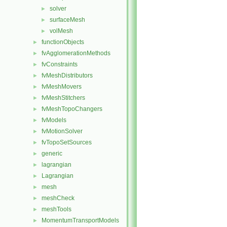
solver
►
surfaceMesh
►
volMesh
►
functionObjects
►
fvAgglomerationMethods
►
fvConstraints
►
fvMeshDistributors
►
fvMeshMovers
►
fvMeshStitchers
►
fvMeshTopoChangers
►
fvModels
►
fvMotionSolver
►
fvTopoSetSources
►
generic
►
lagrangian
►
Lagrangian
►
mesh
►
meshCheck
►
meshTools
►
MomentumTransportModels
►