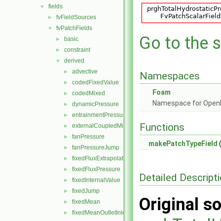
fields
▼
fvFieldSources
►
fvPatchFields
▼
Go to the s
basic
►
constraint
►
derived
▼
advective
►
Namespaces
codedFixedValue
►
Foam
codedMixed
►
Namespace for Ope
dynamicPressure
►
entrainmentPressure
►
Functions
externalCoupledMixed
►
fanPressure
►
makePatchTypeField
(
fanPressureJump
►
fixedFluxExtrapolatedPressure
►
fixedFluxPressure
►
Detailed Descript
fixedInternalValue
►
fixedJump
►
Original so
fixedMean
►
fixedMeanOutletInlet
►