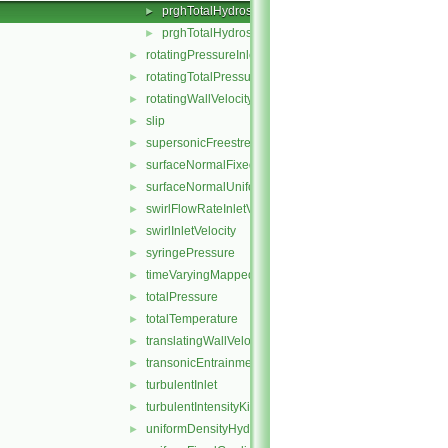
prghTotalHydrostaticPressureFvPatchScalarField.C
►
prghTotalHydrostaticPressureFvPatchScalarField.H
►
rotatingPressureInletOutletVelocity
►
rotatingTotalPressure
►
rotatingWallVelocity
►
slip
►
supersonicFreestream
►
surfaceNormalFixedValue
►
surfaceNormalUniformFixedValue
►
swirlFlowRateInletVelocity
►
swirlInletVelocity
►
syringePressure
►
timeVaryingMappedFixedValue
►
totalPressure
►
totalTemperature
►
translatingWallVelocity
►
transonicEntrainmentPressure
►
turbulentInlet
►
turbulentIntensityKineticEnergyInlet
►
uniformDensityHydrostaticPressure
►