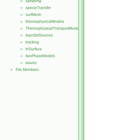
sampling
►
specieTransfer
►
surfMesh
►
thermophysicalModels
►
ThermophysicalTransportModels
►
topoSetSources
►
tracking
►
triSurface
►
twoPhaseModels
►
waves
►
File Members
►