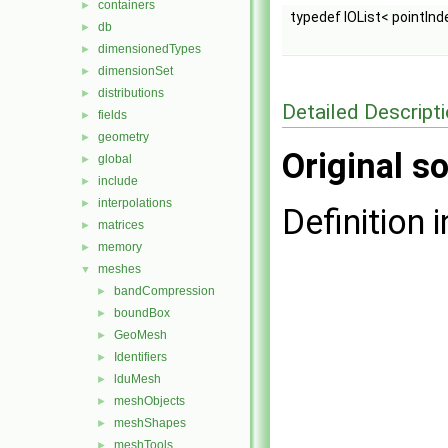
containers
►
typedef IOList< pointInd
db
►
dimensionedTypes
►
dimensionSet
►
distributions
►
Detailed Descript
fields
►
geometry
►
Original so
global
►
include
►
interpolations
►
Definition i
matrices
►
memory
►
meshes
▼
bandCompression
►
boundBox
►
GeoMesh
►
Identifiers
►
lduMesh
►
meshObjects
►
meshShapes
►
meshTools
►