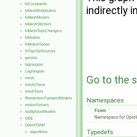
fvConstraints
►
indirectly i
fvMeshDistributors
►
fvMeshMovers
►
fvMeshStitchers
►
fvMeshTopoChangers
►
fvModels
►
fvMotionSolver
►
fvTopoSetSources
►
generic
►
lagrangian
►
Lagrangian
►
Go to the s
mesh
►
meshCheck
►
meshTools
►
MomentumTransportModels
►
Namespaces
motionSolvers
►
Foam
multiphaseModels
►
Namespace for Ope
ODE
►
OpenFOAM
▼
Typedefs
algorithms
►