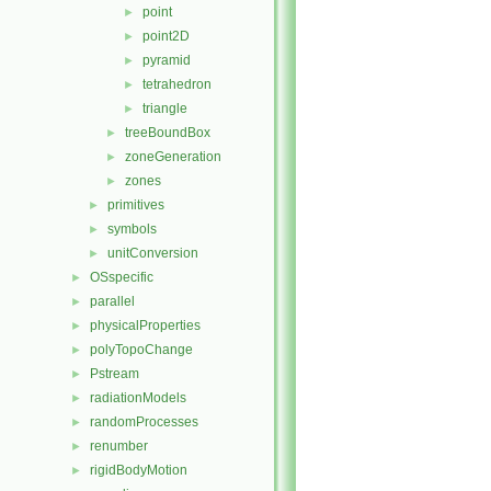
point
►
point2D
►
pyramid
►
tetrahedron
►
triangle
►
treeBoundBox
►
zoneGeneration
►
zones
►
primitives
►
symbols
►
unitConversion
►
OSspecific
►
parallel
►
physicalProperties
►
polyTopoChange
►
Pstream
►
radiationModels
►
randomProcesses
►
renumber
►
rigidBodyMotion
►