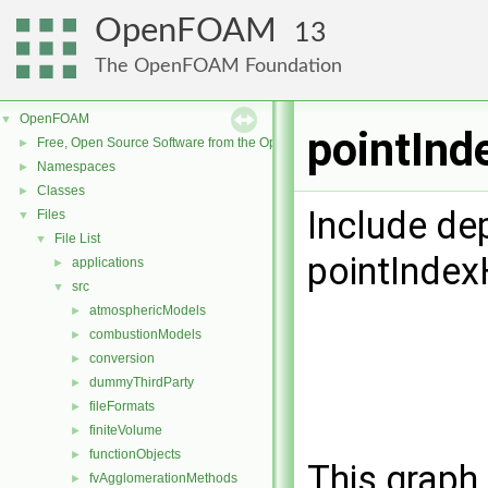
OpenFOAM
13
The OpenFOAM Foundation
OpenFOAM
▼
pointInd
Free, Open Source Software from the OpenFOAM Foundation
►
Namespaces
►
Classes
►
Include de
Files
▼
File List
▼
pointIndexH
applications
►
src
▼
atmosphericModels
►
combustionModels
►
conversion
►
dummyThirdParty
►
fileFormats
►
finiteVolume
►
functionObjects
►
This graph 
fvAgglomerationMethods
►