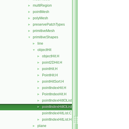
multiRegion
►
pointMesh
►
polyMesh
►
preservePatchTypes
►
primitiveMesh
►
primitiveShapes
▼
line
►
objectHit
▼
objectHit.H
►
point2DHit.H
►
pointHit.H
►
PointHit.H
►
pointHitSort.H
►
pointIndexHit.H
►
PointIndexHit.H
►
pointIndexHitIOList.C
►
pointIndexHitIOList.H
►
pointIndexHitList.C
pointIndexHitList.H
►
plane
►