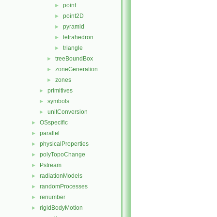
point
►
point2D
►
pyramid
►
tetrahedron
►
triangle
►
treeBoundBox
►
zoneGeneration
►
zones
►
primitives
►
symbols
►
unitConversion
►
OSspecific
►
parallel
►
physicalProperties
►
polyTopoChange
►
Pstream
►
radiationModels
►
randomProcesses
►
renumber
►
rigidBodyMotion
►