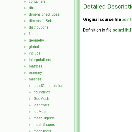
containers
►
Detailed Descript
db
►
dimensionedTypes
►
Original source file
point
dimensionSet
►
distributions
►
Definition in file
pointHit.
fields
►
geometry
►
global
►
include
►
interpolations
►
matrices
►
memory
►
meshes
▼
bandCompression
►
boundBox
►
GeoMesh
►
Identifiers
►
lduMesh
►
meshObjects
►
meshShapes
►
meshTools
►