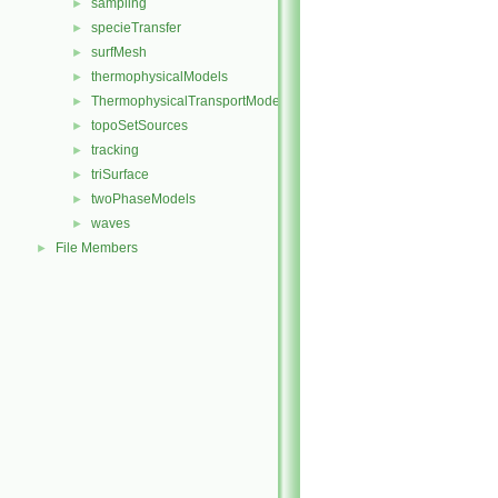
sampling
►
specieTransfer
►
surfMesh
►
thermophysicalModels
►
ThermophysicalTransportModels
►
topoSetSources
►
tracking
►
triSurface
►
twoPhaseModels
►
waves
►
File Members
►