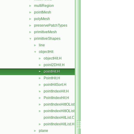
multiRegion
►
pointMesh
►
polyMesh
►
preservePatchTypes
►
primitiveMesh
►
primitiveShapes
▼
line
►
objectHit
▼
objectHit.H
►
point2DHit.H
►
pointHit.H
►
PointHit.H
►
pointHitSort.H
►
pointIndexHit.H
►
PointIndexHit.H
►
pointIndexHitIOList.C
►
pointIndexHitIOList.H
►
pointIndexHitList.C
pointIndexHitList.H
►
plane
►