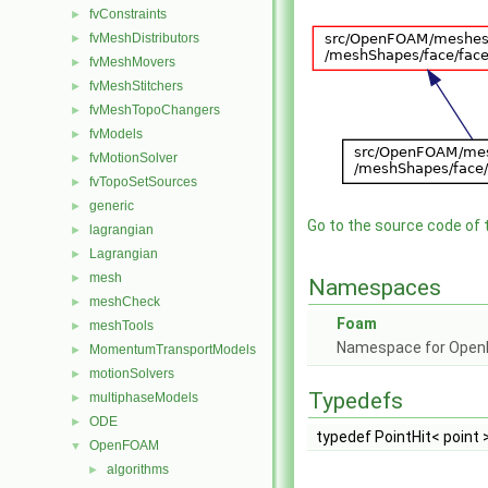
fvConstraints
►
fvMeshDistributors
►
fvMeshMovers
►
fvMeshStitchers
►
fvMeshTopoChangers
►
fvModels
►
fvMotionSolver
►
fvTopoSetSources
►
generic
►
Go to the source code of th
lagrangian
►
Lagrangian
►
mesh
►
Namespaces
meshCheck
►
Foam
meshTools
►
Namespace for Ope
MomentumTransportModels
►
motionSolvers
►
Typedefs
multiphaseModels
►
ODE
►
typedef PointHit< point 
OpenFOAM
▼
algorithms
►