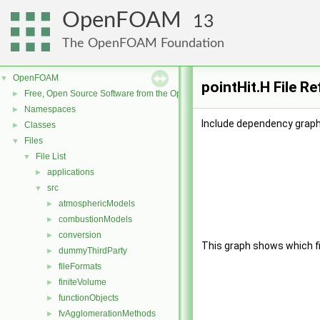
OpenFOAM
13
The OpenFOAM Foundation
OpenFOAM
▼
pointHit.H File R
Free, Open Source Software from the OpenFOAM Foundation
►
Namespaces
►
Include dependency graph 
Classes
►
Files
▼
File List
▼
applications
►
src
▼
atmosphericModels
►
combustionModels
►
conversion
►
This graph shows which file
dummyThirdParty
►
fileFormats
►
finiteVolume
►
functionObjects
►
fvAgglomerationMethods
►