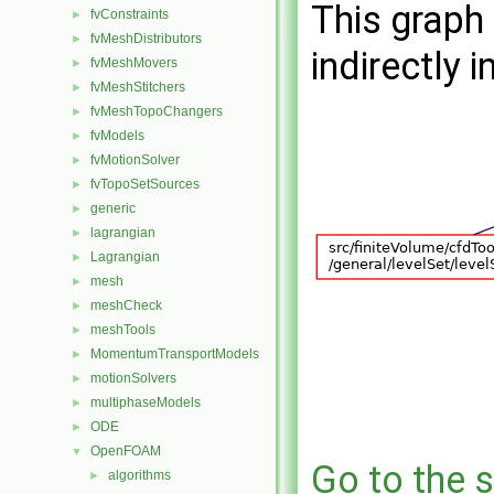
This graph 
fvConstraints
►
fvMeshDistributors
►
indirectly i
fvMeshMovers
►
fvMeshStitchers
►
fvMeshTopoChangers
►
fvModels
►
fvMotionSolver
►
fvTopoSetSources
►
generic
►
lagrangian
►
Lagrangian
►
mesh
►
meshCheck
►
meshTools
►
MomentumTransportModels
►
motionSolvers
►
multiphaseModels
►
ODE
►
OpenFOAM
▼
Go to the s
algorithms
►