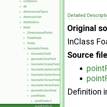
containers
►
db
►
dimensionedTypes
►
Detailed Descript
dimensionSet
►
distributions
►
Original so
fields
▼
DimensionedFields
►
FieldFields
►
InClass Fo
Fields
►
GeometricFields
▼
Source fil
GeometricField
►
geometricOneField
►
GeometricScalarField
►
point
GeometricSphericalTensorField
►
GeometricSymmTensorField
►
point
GeometricTensorField
►
GeometricVectorField
►
Definition i
geometricZeroField
►
pointFields
▼
pointFields.C
►
pointFields.H