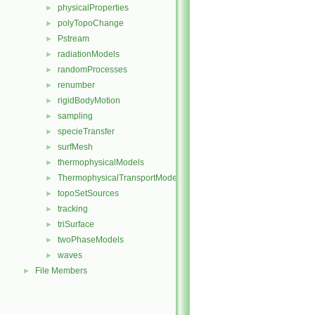
physicalProperties
►
polyTopoChange
►
Pstream
►
radiationModels
►
randomProcesses
►
renumber
►
rigidBodyMotion
►
sampling
►
specieTransfer
►
surfMesh
►
thermophysicalModels
►
ThermophysicalTransportModels
►
topoSetSources
►
tracking
►
triSurface
►
twoPhaseModels
►
waves
►
File Members
►