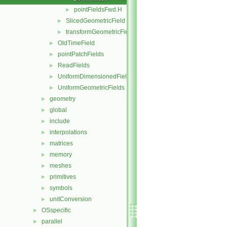
pointFieldsFwd.H
►
SlicedGeometricField
►
transformGeometricField
►
OldTimeField
►
pointPatchFields
►
ReadFields
►
UniformDimensionedFields
►
UniformGeometricFields
►
geometry
►
global
►
include
►
interpolations
►
matrices
►
memory
►
meshes
►
primitives
►
symbols
►
unitConversion
►
OSspecific
►
parallel
►