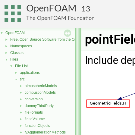
OpenFOAM
13
The OpenFOAM Foundation
OpenFOAM
▼
pointFie
Free, Open Source Software from the OpenFOAM Foundation
►
Namespaces
►
Classes
►
Include de
Files
▼
File List
▼
applications
►
src
▼
atmosphericModels
►
combustionModels
►
conversion
►
dummyThirdParty
►
fileFormats
►
finiteVolume
►
functionObjects
►
fvAgglomerationMethods
►