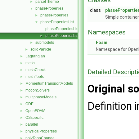
Classes
parcelThermo
►
phaseProperties
▼
class
phaseProperties
phaseProperties
►
Simple container 
phasePropertiesList
▼
phasePropertiesList.C
Namespaces
phasePropertiesList.H
►
Foam
submodels
►
Namespace for Ope
solidParticle
►
Lagrangian
►
mesh
►
meshCheck
►
Detailed Descript
meshTools
►
MomentumTransportModels
►
Original so
motionSolvers
►
multiphaseModels
►
Definition i
ODE
►
OpenFOAM
►
OSspecific
►
parallel
►
physicalProperties
►
polyTopoChange
►