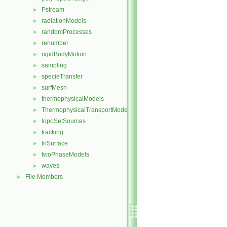
Pstream
►
radiationModels
►
randomProcesses
►
renumber
►
rigidBodyMotion
►
sampling
►
specieTransfer
►
surfMesh
►
thermophysicalModels
►
ThermophysicalTransportModels
►
topoSetSources
►
tracking
►
triSurface
►
twoPhaseModels
►
waves
►
File Members
►