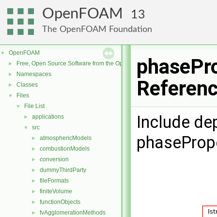
OpenFOAM
13
The OpenFOAM Foundation
OpenFOAM
▼
phasePro
Free, Open Source Software from the OpenFOAM Foundation
►
Namespaces
►
Referen
Classes
►
Files
▼
File List
▼
Include de
applications
►
src
▼
phasePrope
atmosphericModels
►
combustionModels
►
conversion
►
dummyThirdParty
►
fileFormats
►
finiteVolume
►
functionObjects
►
fvAgglomerationMethods
►