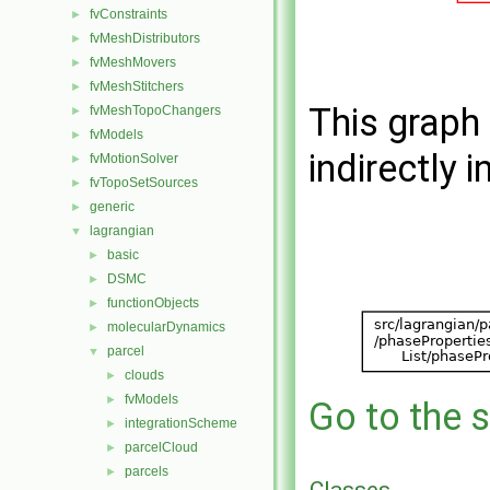
fvConstraints
►
fvMeshDistributors
►
fvMeshMovers
►
fvMeshStitchers
►
This graph 
fvMeshTopoChangers
►
fvModels
►
indirectly i
fvMotionSolver
►
fvTopoSetSources
►
generic
►
lagrangian
▼
basic
►
DSMC
►
functionObjects
►
molecularDynamics
►
parcel
▼
clouds
►
fvModels
►
Go to the s
integrationScheme
►
parcelCloud
►
parcels
►