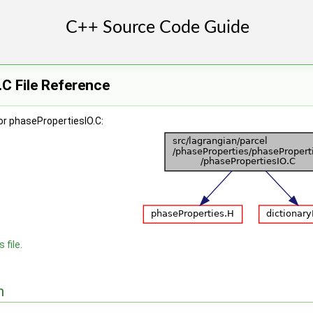
C File Reference
or phasePropertiesIO.C:
 file.
n