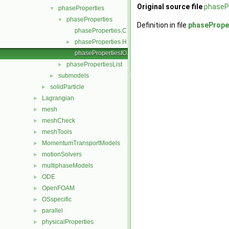
Original source file
phasePr
phaseProperties
▼
phaseProperties
▼
Definition in file
phasePrope
phaseProperties.C
phaseProperties.H
►
phasePropertiesIO.C
phasePropertiesList
►
submodels
►
solidParticle
►
Lagrangian
►
mesh
►
meshCheck
►
meshTools
►
MomentumTransportModels
►
motionSolvers
►
multiphaseModels
►
ODE
►
OpenFOAM
►
OSspecific
►
parallel
►
physicalProperties
►