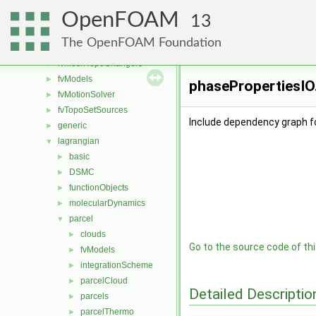
fvConstraints
►
OpenFOAM
fvMeshDistributors
►
13
fvMeshMovers
►
The OpenFOAM Foundation
fvMeshStitchers
►
fvMeshTopoChangers
►
fvModels
►
phasePropertiesIO.
fvMotionSolver
►
fvTopoSetSources
►
Include dependency graph f
generic
►
lagrangian
▼
basic
►
DSMC
►
functionObjects
►
molecularDynamics
►
parcel
▼
clouds
►
Go to the source code of this
fvModels
►
integrationScheme
►
parcelCloud
►
Detailed Descriptio
parcels
►
parcelThermo
►