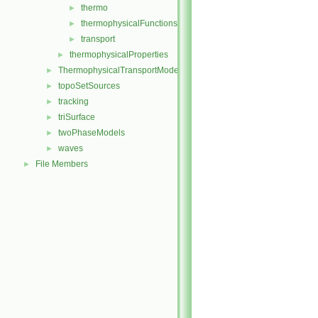
thermo
►
thermophysicalFunctions
►
transport
►
thermophysicalProperties
►
ThermophysicalTransportModels
►
topoSetSources
►
tracking
►
triSurface
►
twoPhaseModels
►
waves
►
File Members
►