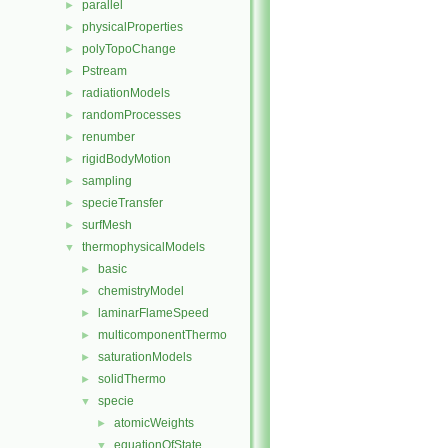
parallel
►
physicalProperties
►
polyTopoChange
►
Pstream
►
radiationModels
►
randomProcesses
►
renumber
►
rigidBodyMotion
►
sampling
►
specieTransfer
►
surfMesh
►
thermophysicalModels
▼
basic
►
chemistryModel
►
laminarFlameSpeed
►
multicomponentThermo
►
saturationModels
►
solidThermo
►
specie
▼
atomicWeights
►
equationOfState
▼