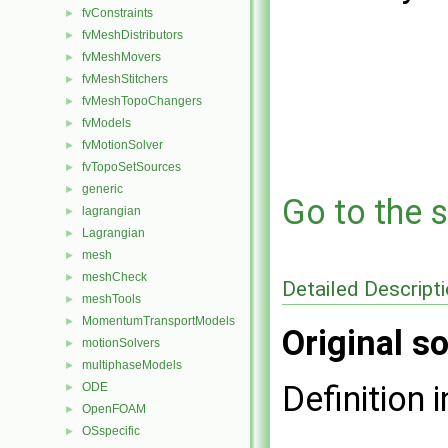
fvConstraints
►
fvMeshDistributors
►
fvMeshMovers
►
fvMeshStitchers
►
fvMeshTopoChangers
►
fvModels
►
fvMotionSolver
►
fvTopoSetSources
►
generic
►
Go to the s
lagrangian
►
Lagrangian
►
mesh
►
meshCheck
►
Detailed Descript
meshTools
►
MomentumTransportModels
►
Original so
motionSolvers
►
multiphaseModels
►
Definition i
ODE
►
OpenFOAM
►
OSspecific
►