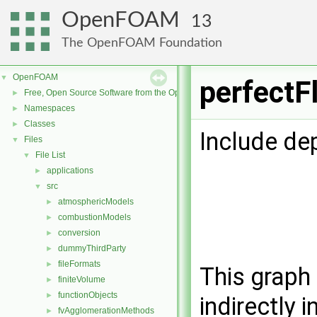
OpenFOAM
13
The OpenFOAM Foundation
OpenFOAM
▼
perfectF
Free, Open Source Software from the OpenFOAM Foundation
►
Namespaces
►
Classes
►
Include de
Files
▼
File List
▼
applications
►
src
▼
atmosphericModels
►
combustionModels
►
conversion
►
dummyThirdParty
►
fileFormats
►
This graph 
finiteVolume
►
functionObjects
►
indirectly i
fvAgglomerationMethods
►