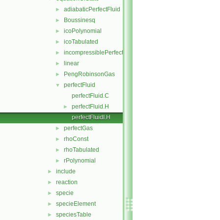
adiabaticPerfectFluid
►
Boussinesq
►
icoPolynomial
►
icoTabulated
►
incompressiblePerfectGas
►
linear
►
PengRobinsonGas
►
perfectFluid
▼
perfectFluid.C
perfectFluid.H
►
perfectFluidI.H
perfectGas
►
rhoConst
►
rhoTabulated
►
rPolynomial
►
include
►
reaction
►
specie
►
specieElement
►
speciesTable
►